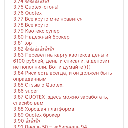
3.74
👍👍👍👍👍
3.75
Quotex-огонь!
3.76
Quotex
3.77
Все круто мне нравится
3.78
Все круто
3.79
Квотекс супер
3.80
Надежный брокер
3.81
top
3.82
👍👍👍👍👍👍
3.83
Перевёл на карту квотекса деньги
6100 рублей, деньги списали, а депозит
не пополнили. Вот и думайте((((
3.84
Риск есть всегда, и он должен быть
оправданным
3.85
Отзыв о Quotex.
3.86
super
3.87
QUOTEX ,здесь можно заработать,
спасибо вам
3.88
Хорошая платформа
3.89
Quotex брокер
3.90
👍👍👍
3.91
Даёшь 50 – забираешь 94…