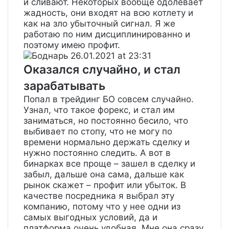
и сливают. Некоторых вообще одолевает
жадность, они входят на всю котлету и
как на зло убыточный сигнал. Я же
работаю по ним дисциплинированно и
поэтому имею профит.
Боднарь
26.01.2021 at 23:31
Оказался случайно, и стал
зарабатывать
Попал в трейдинг БО совсем случайно.
Узнал, что такое форекс, и стал им
заниматься, но постоянно бесило, что
выбивает по стопу, что не могу по
времени нормально держать сделку и
нужно постоянно следить. А вот в
бинарках все проще – зашел в сделку и
забыл, дальше она сама, дальше как
рынок скажет – профит или убыток. В
качестве посредника я выбрал эту
компанию, потому что у нее одни из
самых выгодных условий, да и
платформа очень удобная. Мне она сразу