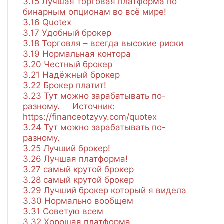
3.15
Лучшая торговая платформа по
бинарным опционам во всё мире!
3.16
Quotex
3.17
Удобный брокер
3.18
Торговля – всегда высокие риски
3.19
Нормальная контора
3.20
Честный брокер
3.21
Надёжный брокер
3.22
Брокер платит!
3.23
Тут можно зарабатывать по-
разному. Источник:
https://financeotzyvy.com/quotex
3.24
Тут можно зарабатывать по-
разному.
3.25
Лучший брокер!
3.26
Лучшая платформа!
3.27
самый крутой брокер
3.28
самый крутой брокер
3.29
Лучший брокер который я видела
3.30
Нормально вообщем
3.31
Советую всем
3.32
Хорошая платформа