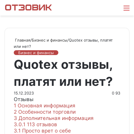
Войти
Switch
Искат
М
skin
Главная
/
Бизнес и финансы
/
Quotex отзывы, платят
или нет?
Бизнес и финансы
Quotex отзывы,
платят или нет?
15.12.2023
0
93
Отзывы
1
Основная информация
2
Особенности торговли
3
Дополнительная информация
3.0.1
113 отзывов
3.1
Просто врет о себе