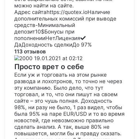
можно найти на сайте.
Адрес сайтаhttps://quotex.ioНаличие
дополнительных комиссий при выводе
средств-Минимальный
депозит10$Бонусы при
пополненииНетЛицензия
ДаДоходность сделкиДо 97%
113 отзывов
2000
19.01.2021 at 02:12
Просто врет о себе
Если уж и торговать на этом рынке
развода и лохотронов, то точно не через
эту компанию. Было дело, что тут
торговал, и то, что они пишут на своем
сайте – это чушь полная. Доходность
98%, ни разу не было, 1 раз видел, чтобы
была 95% на паре EUR/USD и то во время
новостей, где невозможно правильно
сделать анализ. А так, выше 80% не
повышается, могли бы и правду сказать.