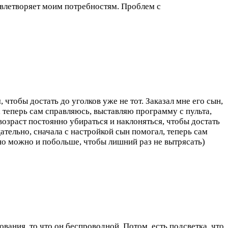
довлетворяет моим потребностям. Проблем с
чтобы достать до уголков уже не тот. Заказал мне его сын,
л, теперь сам справляюсь, выставляю программу с пульта,
зраст постоянно убираться и наклоняться, чтобы достать
тщательно, сначала с настройкой сын помогал, теперь сам
но можно и побольше, чтобы лишний раз не вытрясать)
вания, то что он беспроводной. Потом, есть подсветка, что