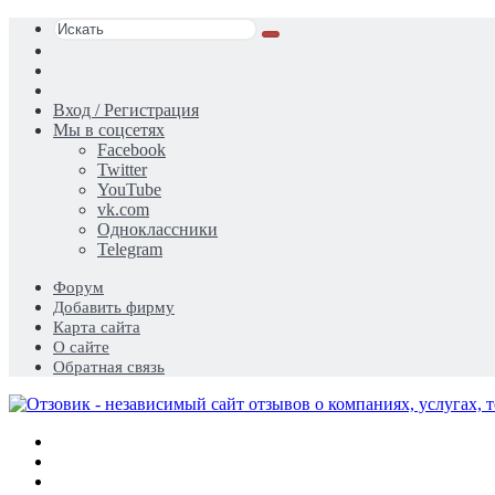
Искать
Switch
skin
Sidebar
Случайная
статья
Вход / Регистрация
Мы в соцсетях
Facebook
Twitter
YouTube
vk.com
Одноклассники
Telegram
Форум
Добавить фирму
Карта сайта
О сайте
Обратная связь
Меню
Искать
Switch