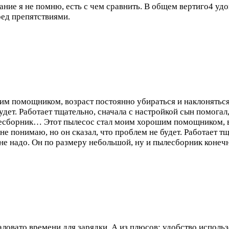
вание я не помню, есть с чем сравнить. В общем вертиго4 у
ред препятствиями.
м помощником, возраст постоянно убираться и наклоняться, 
будет. Работает тщательно, сначала с настройкой сын помога
ылесборник…
Этот пылесос стал моим хорошим помощником, во
о не понимаю, но он сказал, что проблем не будет. Работает 
 не надо. Он по размеру небольшой, ну и пылесборник конеч
ловато времени для зарядки. А из плюсов: удобство использо