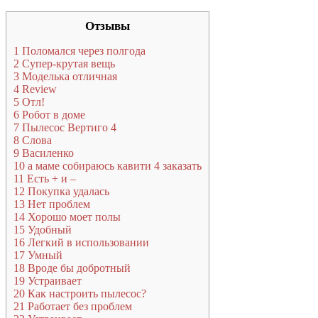
Отзывы
1
Поломался через полгода
2
Супер-крутая вещь
3
Моделька отличная
4
Review
5
Отл!
6
Робот в доме
7
Пылесос Вертиго 4
8
Слова
9
Василенко
10
а маме собираюсь кавити 4 заказать
11
Есть + и –
12
Покупка удалась
13
Нет проблем
14
Хорошо моет полы
15
Удобный
16
Легкий в использовании
17
Умный
18
Вроде бы добротный
19
Устраивает
20
Как настроить пылесос?
21
Работает без проблем