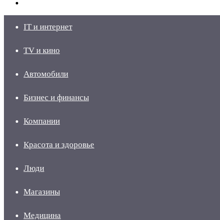
skin
Войти
IT и интернет
TV и кино
Автомобили
Бизнес и финансы
Компании
Красота и здоровье
Люди
Магазины
Медицина