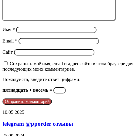
Имя
*
Email
*
Сайт
Сохранить моё имя, email и адрес сайта в этом браузере для
последующих моих комментариев.
Пожалуйста, введите ответ цифрами:
пятнадцать + восемь =
telegram
10.05.2025
@pporder
отзывы
telegram @pporder отзывы
Почему
25.09.2024