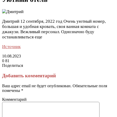
Дмитрий
12 сентября, 2022 год
Очень уютный номер,
большая и удобная кровать, своя ванная комната с
джакузи. Вежливый персонал. Однозначно буду
останавливаться еще
Источник
10.08.2023
0
81
Поделиться
Facebook
Twitter
LinkedIn
Tumblr
Reddit
Вконтакте
Одноклассники
Skype
Messenger
Messenger
WhatsApp
Telegram
Viber
Line
Поделиться
Печатать
через
Добавить комментарий
электронную
почту
Ваш адрес email не будет опубликован.
Обязательные поля
помечены
*
Комментарий