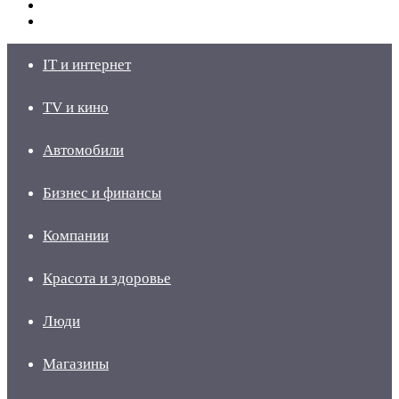
Switch
skin
Войти
IT и интернет
TV и кино
Автомобили
Бизнес и финансы
Компании
Красота и здоровье
Люди
Магазины