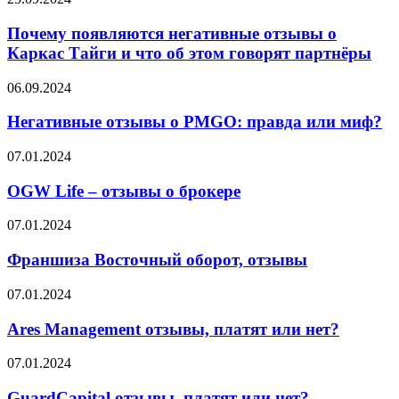
появляются
негативные
Почему появляются негативные отзывы о
отзывы
Каркас Тайги и что об этом говорят партнёры
о
Каркас
Негативные
06.09.2024
Тайги
отзывы
и
о
Негативные отзывы о PMGO: правда или миф?
что
PMGO:
об
правда
OGW
07.01.2024
этом
или
Life
говорят
миф?
–
OGW Life – отзывы о брокере
партнёры
отзывы
о
Франшиза
07.01.2024
брокере
Восточный
оборот,
Франшиза Восточный оборот, отзывы
отзывы
Ares
07.01.2024
Management
отзывы,
Ares Management отзывы, платят или нет?
платят
или
GuardCapital
07.01.2024
нет?
отзывы,
платят
GuardCapital отзывы, платят или нет?