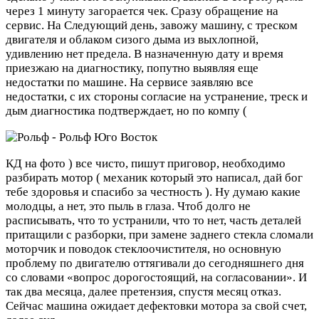
через 1 минуту загорается чек. Сразу обращение на
сервис. На Следующий день, завожу машину, с треском
двигателя и облаком сизого дыма из выхлопной,
удивлению нет предела. В назначенную дату и время
приезжаю на диагностику, попутно выявляя еще
недостатки по машине. На сервисе заявляю все
недостатки, с их стороны согласие на устранение, треск и
дым диагностика подтверждает, но по компу (
КД на фото ) все чисто, пишут приговор, необходимо
разбирать мотор ( механик который это написал, дай бог
тебе здоровья и спасибо за честность ). Ну думаю какие
молодцы, а нет, это пыль в глаза. Чтоб долго не
расписывать, что то устранили, что то нет, часть деталей
притащили с разборки, при замене заднего стекла сломали
моторчик и поводок стеклоочистителя, но основную
проблему по двигателю оттягивали до сегодняшнего дня
со словами «вопрос дорогостоящий, на согласовании». И
так два месяца, далее претензия, спустя месяц отказ.
Сейчас машина ожидает дефектовки мотора за свой счет,