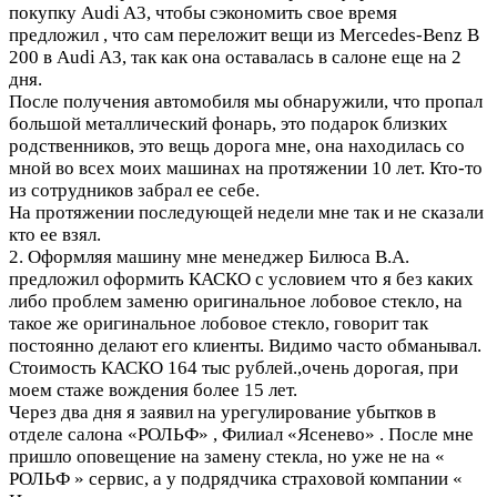
покупку Audi A3, чтобы сэкономить свое время
предложил , что сам переложит вещи из Merсedes-Benz B
200 в Audi A3, так как она оставалась в салоне еще на 2
дня.
После получения автомобиля мы обнаружили, что пропал
большой металлический фонарь, это подарок близких
родственников, это вещь дорога мне, она находилась со
мной во всех моих машинах на протяжении 10 лет. Кто-то
из сотрудников забрал ее себе.
На протяжении последующей недели мне так и не сказали
кто ее взял.
2. Оформляя машину мне менеджер Билюса В.А.
предложил оформить КАСКО с условием что я без каких
либо проблем заменю оригинальное лобовое стекло, на
такое же оригинальное лобовое стекло, говорит так
постоянно делают его клиенты. Видимо часто обманывал.
Стоимость КАСКО 164 тыс рублей.,очень дорогая, при
моем стаже вождения более 15 лет.
Через два дня я заявил на урегулирование убытков в
отделе салона «РОЛЬФ» , Филиал «Ясенево» . После мне
пришло оповещение на замену стекла, но уже не на «
РОЛЬФ » сервис, а у подрядчика страховой компании «