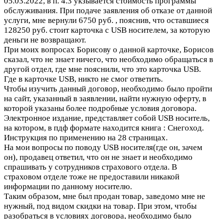
05.03.2022, в п. 4.3 укзывается стоимость программы
обслуживания. При подаче заявления об отказе от данной
услуги, мне вернули 6750 руб. , пояснив, что оставшиеся
128250 руб. стоит карточка с USB носителем, за которую
деньги не возвращают.
При моих вопросах Борисову о данной карточке, Борисов
сказал, что не знает ничего, что необходимо обращаться в
другой отдел, где мне пояснили, что это карточка USB.
Где в карточке USB, никто не смог ответить.
Чтобы изучить данный договор, необходимо было пройти
на сайт, указанный в заявлении, найти нужную оферту, в
которой указаны более подробные условия договора.
Электронное издание, представляет собой USB носитель,
на котором, в пдф формате находится книга : Снегоход.
Инструкция по применению на 28 страницах.
На мои вопросы по поводу USB носителя(где он, зачем
он), продавец ответил, что он не знает и необходимо
спрашивать у сотрудников страхового отдела. В
страховом отделе тоже не предоставили никакой
информации по данному носителю.
Таким образом, мне был продан товар, заведомо мне не
нужный, под видом скидки на товар. При этом, чтобы
разобраться в условиях договора, необходимо было