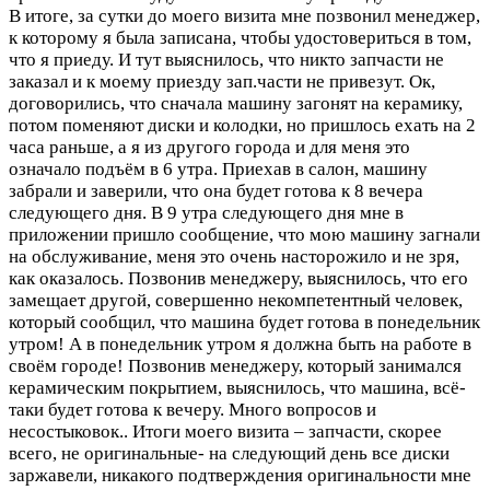
В итоге, за сутки до моего визита мне позвонил менеджер,
к которому я была записана, чтобы удостовериться в том,
что я приеду. И тут выяснилось, что никто запчасти не
заказал и к моему приезду зап.части не привезут. Ок,
договорились, что сначала машину загонят на керамику,
потом поменяют диски и колодки, но пришлось ехать на 2
часа раньше, а я из другого города и для меня это
означало подъём в 6 утра. Приехав в салон, машину
забрали и заверили, что она будет готова к 8 вечера
следующего дня. В 9 утра следующего дня мне в
приложении пришло сообщение, что мою машину загнали
на обслуживание, меня это очень насторожило и не зря,
как оказалось. Позвонив менеджеру, выяснилось, что его
замещает другой, совершенно некомпетентный человек,
который сообщил, что машина будет готова в понедельник
утром! А в понедельник утром я должна быть на работе в
своём городе! Позвонив менеджеру, который занимался
керамическим покрытием, выяснилось, что машина, всё-
таки будет готова к вечеру. Много вопросов и
несостыковок.. Итоги моего визита – запчасти, скорее
всего, не оригинальные- на следующий день все диски
заржавели, никакого подтверждения оригинальности мне