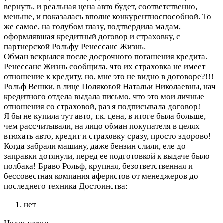
вернуть, и реальная цена авто будет, соответственно,
меньше, и показалась вполне конкурентноспособной. То
же самое, на голубом глазу, подтвердила мадам,
оформлявшая кредитный договор и страховку, с
партнерской Рольфу Ренессанс Жизнь.
Обман вскрылся после досрочного погашения кредита.
Ренессанс Жизнь сообщила, что их страховка не имеет
отношение к кредиту, но, мне это не видно в договоре?!!!
Рольф Вешки, в лице Поляковой Натальи Николаевны, нач
кредитного отдела выдала письмо, что это мои личные
отношения со страховой, раз я подписывала договор!
Я бы не купила тут авто, т.к. цена, в итоге была больше,
чем рассчитывали, на лицо обман покупателя в целях
втюхать авто, кредит и страховку сразу, просто здорово!
Когда забрали машину, даже бензин слили, еле до
заправки дотянули, перед ее подготовкой к выдаче было
полбака! Браво Рольф, крупная, безответственная и
бессовестная компания аферистов от менеджеров до
последнего техника
Достоинства:
нет
Недостатки: