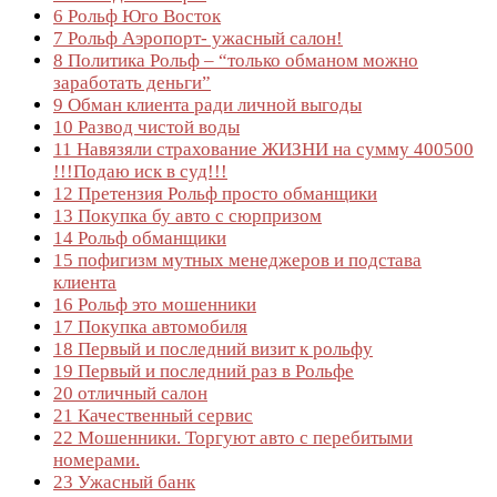
6
Рольф Юго Восток
7
Рольф Аэропорт- ужасный салон!
8
Политика Рольф – “только обманом можно
заработать деньги”
9
Обман клиента ради личной выгоды
10
Развод чистой воды
11
Навязяли страхование ЖИЗНИ на сумму 400500
!!!Подаю иск в суд!!!
12
Претензия Рольф просто обманщики
13
Покупка бу авто с сюрпризом
14
Рольф обманщики
15
пофигизм мутных менеджеров и подстава
клиента
16
Рольф это мошенники
17
Покупка автомобиля
18
Первый и последний визит к рольфу
19
Первый и последний раз в Рольфе
20
отличный салон
21
Качественный сервис
22
Мошенники. Торгуют авто с перебитыми
номерами.
23
Ужасный банк