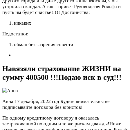
другого города или даже другого конца Москвы, я бы
устроила скандал. А так – привет Руководству Рольфа и
пусть им будет счастье!!!!!
Достоинства:
никаких
Недостатки:
обман без зазрения совести
Навязяли страхование ЖИЗНИ на
сумму 400500 !!!Подаю иск в суд!!!
Анна
17 декабря, 2022 год
Будьте внимательны не
подписывайте договора без юристов!
По одному кредитному договору я оказалась
застрахованной по одним и те же рискам дважды!Ниже
размещаю текст досудебное претензии, на которую Рольф