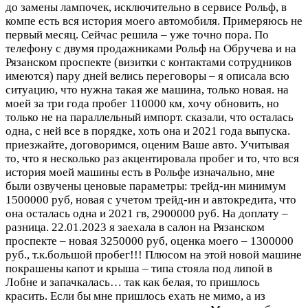
до замены лампочек, исключительно в сервисе Рольф, в
компе есть вся история моего автомобиля. Примеряюсь не
первый месяц. Сейчас решила – уже точно пора. По
телефону с двумя продажниками Рольф на Обручева и на
Рязанском проспекте (визитки с контактами сотрудников
имеются) пару дней велись переговоры – я описала всю
ситуацию, что нужна такая же машина, только новая. на
моей за три года пробег 110000 км, хочу обновить, но
только не на параллельный импорт. сказали, что осталась
одна, с ней все в порядке, хоть она и 2021 года выпуска.
приезжайте, договоримся, оценим Ваше авто. Учитывая
то, что я несколько раз акцентировала пробег и то, что вся
история моей машины есть в Рольфе изначально, мне
были озвучены ценовые параметры: трейд-ин минимум
1500000 руб, новая с учетом трейд-ин и автокредита, что
она осталась одна и 2021 гв, 2900000 руб. На доплату –
разница. 22.01.2023 я заехала в салон на Рязанском
проспекте – новая 3250000 руб, оценка моего – 1300000
руб., т.к.большой пробег!!! Плюсом на этой новой машине
покрашены капот и крыша – типа стояла под липой в
Лобне и запачкалась… так как белая, то пришлось
красить. Если бы мне пришлось ехать не мимо, а из