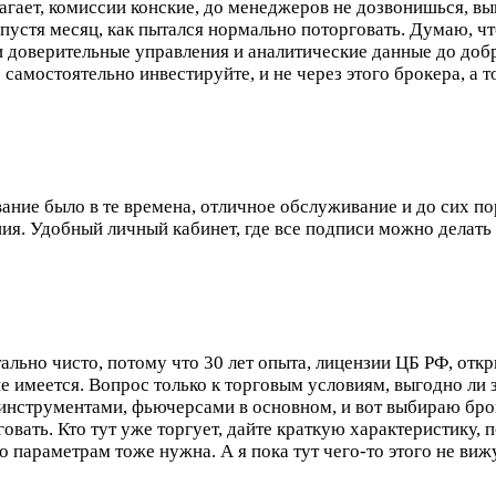
гает, комиссии конские, до менеджеров не дозвонишься, выво
пустя месяц, как пытался нормально поторговать. Думаю, ч
ти доверительные управления и аналитические данные до добра
е самостоятельно инвестируйте, и не через этого брокера, а
ание было в те времена, отличное обслуживание и до сих по
ия. Удобный личный кабинет, где все подписи можно делать
й
ально чисто, потому что 30 лет опыта, лицензии ЦБ РФ, отк
е имеется. Вопрос только к торговым условиям, выгодно ли 
нструментами, фьючерсами в основном, и вот выбираю брокер
говать. Кто тут уже торгует, дайте краткую характеристику, 
о параметрам тоже нужна. А я пока тут чего-то этого не вижу