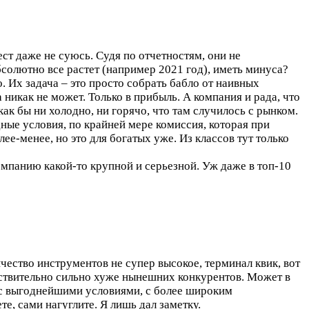
ест даже не суюсь. Судя по отчетностям, они не
бсолютно все растет (например 2021 год), иметь минуса?
 Их задача – это просто собрать бабло от наивных
 никак не может. Только в прибыль. А компания и рада, что
ак бы ни холодно, ни горячо, что там случилось с рынком.
ые условия, по крайней мере комиссия, которая при
е-менее, но это для богатых уже. Из классов тут только
компанию какой-то крупной и серьезной. Уж даже в топ-10
ичество инструментов не супер высокое, терминал квик, вот
ействительно сильно хуже нынешних конкурентов. Может в
, с выгоднейшими условиями, с более широким
е, сами нагуглите. Я лишь дал заметку.