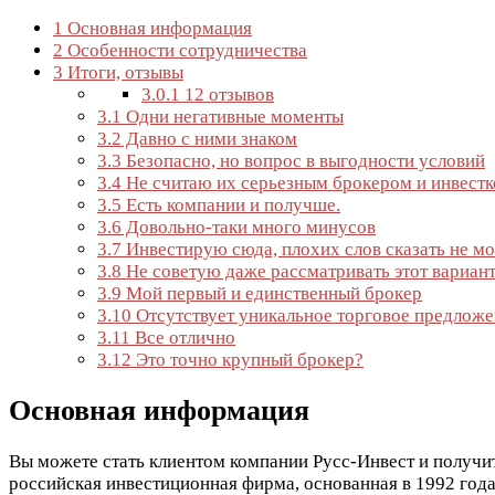
1
Основная информация
2
Особенности сотрудничества
3
Итоги, отзывы
3.0.1
12 отзывов
3.1
Одни негативные моменты
3.2
Давно с ними знаком
3.3
Безопасно, но вопрос в выгодности условий
3.4
Не считаю их серьезным брокером и инвест
3.5
Есть компании и получше.
3.6
Довольно-таки много минусов
3.7
Инвестирую сюда, плохих слов сказать не мо
3.8
Не советую даже рассматривать этот вариан
3.9
Мой первый и единственный брокер
3.10
Отсутствует уникальное торговое предложени
3.11
Все отлично
3.12
Это точно крупный брокер?
Основная информация
Вы можете стать клиентом компании Русс-Инвест и получит
российская инвестиционная фирма, основанная в 1992 год