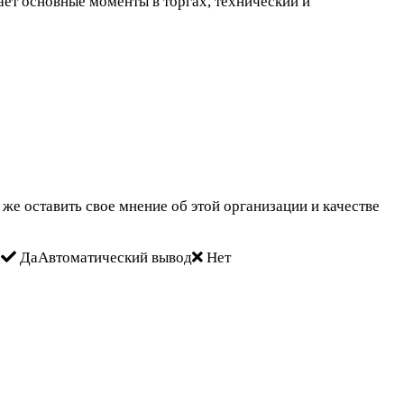
вает основные моменты в торгах, технический и
же оставить свое мнение об этой организации и качестве
Б
ДаАвтоматический вывод
Нет