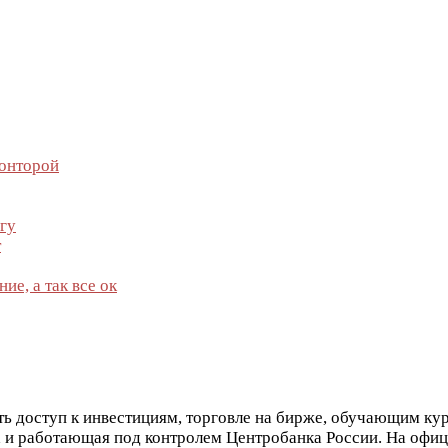
конторой
гу
т
е, а так все ок
ь доступ к инвестициям, торговле на бирже, обучающим кур
а и работающая под контролем Центробанка России. На офиц