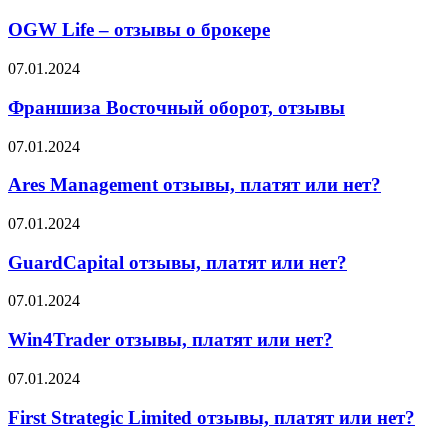
или
Life
говорят
миф?
–
OGW Life – отзывы о брокере
партнёры
отзывы
о
Франшиза
07.01.2024
брокере
Восточный
оборот,
Франшиза Восточный оборот, отзывы
отзывы
Ares
07.01.2024
Management
отзывы,
Ares Management отзывы, платят или нет?
платят
или
GuardCapital
07.01.2024
нет?
отзывы,
платят
GuardCapital отзывы, платят или нет?
или
нет?
Win4Trader
07.01.2024
отзывы,
платят
Win4Trader отзывы, платят или нет?
или
нет?
First
07.01.2024
Strategic
Limited
First Strategic Limited отзывы, платят или нет?
отзывы,