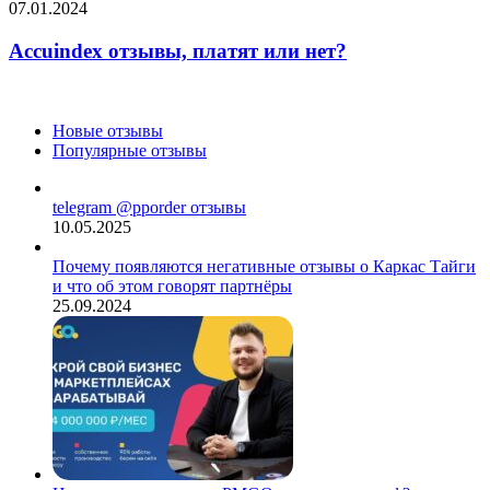
платят
Accuindex
07.01.2024
или
отзывы,
нет?
платят
Accuindex отзывы, платят или нет?
или
нет?
Новые отзывы
Популярные отзывы
telegram @pporder отзывы
10.05.2025
Почему появляются негативные отзывы о Каркас Тайги
и что об этом говорят партнёры
25.09.2024