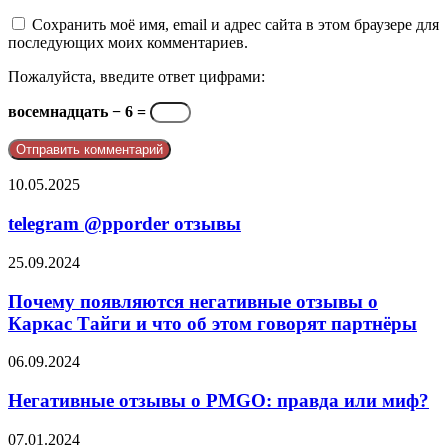
Сохранить моё имя, email и адрес сайта в этом браузере для
последующих моих комментариев.
Пожалуйста, введите ответ цифрами:
восемнадцать − 6 =
telegram
10.05.2025
@pporder
отзывы
telegram @pporder отзывы
Почему
25.09.2024
появляются
негативные
Почему появляются негативные отзывы о
отзывы
Каркас Тайги и что об этом говорят партнёры
о
Каркас
Негативные
06.09.2024
Тайги
отзывы
и
о
Негативные отзывы о PMGO: правда или миф?
что
PMGO:
об
правда
OGW
07.01.2024
этом