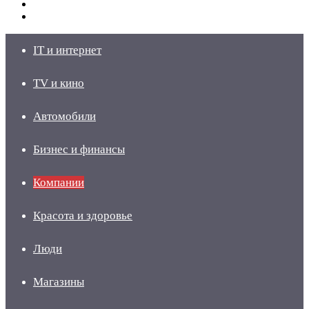
Switch
skin
Войти
IT и интернет
TV и кино
Автомобили
Бизнес и финансы
Компании
Красота и здоровье
Люди
Магазины