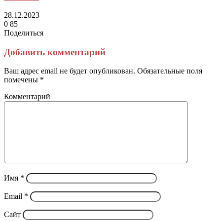
28.12.2023
0
85
Поделиться
Facebook
Twitter
LinkedIn
Tumblr
Reddit
Вконтакте
Одноклассники
Skype
Messenger
Messenger
WhatsApp
Telegram
Viber
Line
Поделиться
Печатать
через
Добавить комментарий
электронную
почту
Ваш адрес email не будет опубликован.
Обязательные поля
помечены
*
Комментарий
Имя
*
Email
*
Сайт