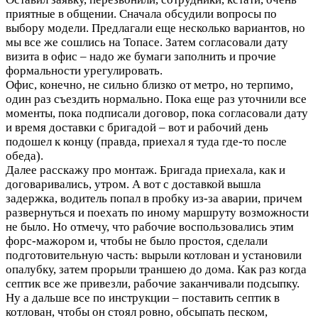
приятные в общении. Сначала обсудили вопросы по
выбору модели. Предлагали еще несколько вариантов, но
мы все же сошлись на Топасе. Затем согласовали дату
визита в офис – надо же бумаги заполнить и прочие
формальности урегулировать.
Офис, конечно, не сильно близко от метро, но терпимо,
один раз съездить нормально. Пока еще раз уточнили все
моменты, пока подписали договор, пока согласовали дату
и время доставки с бригадой – вот и рабочий день
подошел к концу (правда, приехал я туда где-то после
обеда).
Далее расскажу про монтаж. Бригада приехала, как и
договаривались, утром. А вот с доставкой вышла
задержка, водитель попал в пробку из-за аварии, причем
развернуться и поехать по иному маршруту возможности
не было. Но отмечу, что рабочие воспользовались этим
форс-мажором и, чтобы не было простоя, сделали
подготовительную часть: вырыли котлован и установили
опалубку, затем прорыли траншею до дома. Как раз когда
септик все же привезли, рабочие заканчивали подсыпку.
Ну а дальше все по инструкции – поставить септик в
котлован, чтобы он стоял ровно, обсыпать песком,