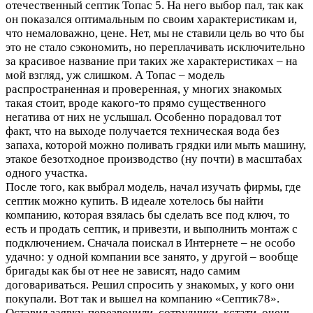
отечественный септик Топас 5. На него выбор пал, так как
он показался оптимальным по своим характеристикам и,
что немаловажно, цене. Нет, мы не ставили цель во что бы
это не стало сэкономить, но переплачивать исключительно
за красивое название при таких же характеристиках – на
мой взгляд, уж слишком. А Топас – модель
распространенная и проверенная, у многих знакомых
такая стоит, вроде какого-то прямо существенного
негатива от них не услышал. Особенно порадовал тот
факт, что на выходе получается техническая вода без
запаха, которой можно поливать грядки или мыть машину,
этакое безотходное производство (ну почти) в масштабах
одного участка.
После того, как выбрал модель, начал изучать фирмы, где
септик можно купить. В идеале хотелось бы найти
компанию, которая взялась бы сделать все под ключ, то
есть и продать септик, и привезти, и выполнить монтаж с
подключением. Сначала поискал в Интернете – не особо
удачно: у одной компании все занято, у другой – вообще
бригады как бы от нее не зависят, надо самим
договариваться. Решил спросить у знакомых, у кого они
покупали. Вот так и вышел на компанию «Септик78».
Оставил заявку, перезвонили, сотрудники, кстати, очень