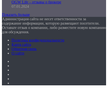
OGW Life – отзывы о брокере
07.01.2024
Показать больше
Администрация сайта не несет ответственности за
содержание информации, которую размещают посетители.
Оставьте отзыв о компании, либо разместите новую компанию
для обсуждения.
Политика конфиденциальности
Карта сайта
Обратная связь
О сайте
Facebook
Twitter
YouTube
vk.com
Одноклассники
Telegram
Facebook
Twitter
WhatsApp
Telegram
Кнопка
«Наверх»