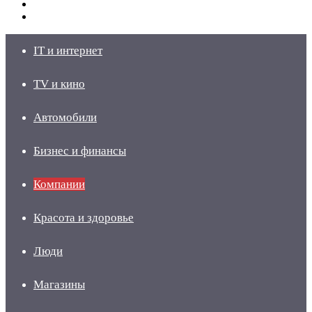
Switch
skin
Войти
IT и интернет
TV и кино
Автомобили
Бизнес и финансы
Компании
Красота и здоровье
Люди
Магазины