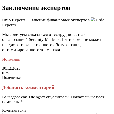
Заключение экспертов
Unio Experts — мнение финансовых экспертов
Unio
Experts
Мы советуем отказаться от сотрудничества с
организацией Serenity Markets. Платформа не может
предложить качественного обслуживания,
оптимизированного терминала.
Источник
30.12.2023
0
75
Поделиться
Facebook
Twitter
LinkedIn
Tumblr
Reddit
Вконтакте
Одноклассники
Skype
Messenger
Messenger
WhatsApp
Telegram
Viber
Line
Поделиться
Печатать
через
Добавить комментарий
электронную
почту
Ваш адрес email не будет опубликован.
Обязательные поля
помечены
*
Комментарий