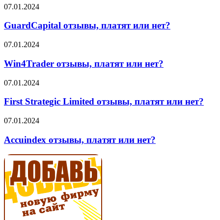
или
GuardCapital
07.01.2024
нет?
отзывы,
платят
GuardCapital отзывы, платят или нет?
или
нет?
Win4Trader
07.01.2024
отзывы,
платят
Win4Trader отзывы, платят или нет?
или
нет?
First
07.01.2024
Strategic
Limited
First Strategic Limited отзывы, платят или нет?
отзывы,
платят
Accuindex
07.01.2024
или
отзывы,
нет?
платят
Accuindex отзывы, платят или нет?
или
нет?