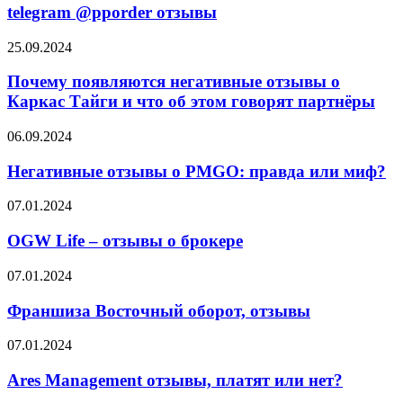
отзывы
telegram @pporder отзывы
Почему
25.09.2024
появляются
негативные
Почему появляются негативные отзывы о
отзывы
Каркас Тайги и что об этом говорят партнёры
о
Каркас
Негативные
06.09.2024
Тайги
отзывы
и
о
Негативные отзывы о PMGO: правда или миф?
что
PMGO:
об
правда
OGW
07.01.2024
этом
или
Life
говорят
миф?
–
OGW Life – отзывы о брокере
партнёры
отзывы
о
Франшиза
07.01.2024
брокере
Восточный
оборот,
Франшиза Восточный оборот, отзывы
отзывы
Ares
07.01.2024
Management
отзывы,
Ares Management отзывы, платят или нет?
платят