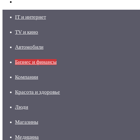
skin
Войти
IT и интернет
TV и кино
Автомобили
Бизнес и финансы
Компании
Красота и здоровье
Люди
Магазины
Медицина