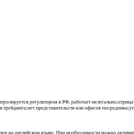
тролируется регулятором в РФ, работает нелегально;отрица
ия трейдинга;нет представительств или офисов посредника;у
упен на английском языке. При необходимости можно активи