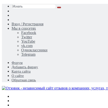
Искать
Switch
skin
Sidebar
Случайная
статья
Вход / Регистрация
Мы в соцсетях
Facebook
Twitter
YouTube
vk.com
Одноклассники
Telegram
Форум
Добавить фирму
Карта сайта
О сайте
Обратная связь
Меню
Искать
Switch