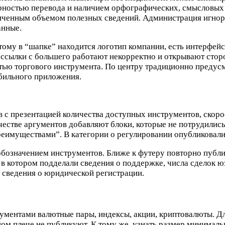
рностью перевода и наличием орфографических, смысловых ош
ниченным объемом полезных сведений. Администрация игнор
анные.
тому в “шапке” находится логотип компании, есть интерфей
 ссылки с большего работают некорректно и открывают стор
стью торгового инструмента. По центру традиционно предус
обильного приложения.
 с презентацией количества доступных инструментов, скоро
честве аргументов добавляют блоки, которые не потрудилис
имуществами”. В категории о регулировании опубликовали “
обозначением инструментов. Ближе к футеру повторно публ
 в котором подделали сведения о поддержке, числа сделок ю
и сведения о юридической регистрации.
ументами валютные пары, индексы, акции, криптовалюты. Дл
м плече не публикуют. К тому же, узнать размер минимальн