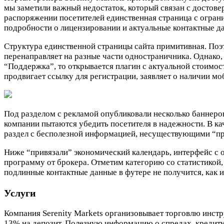
мы заметили важный недостаток, который связан с достове
распоряжении посетителей единственная страница с огра
подробности о лицензировании и актуальные контактные д
Структура единственной страницы сайта примитивная. Поэ
перенаправляет на разные части одностраничника. Однако,
“Поддержка”, то открывается плагин с актуальной стоимо
продвигает ссылку для регистрации, заявляет о наличии м
Под разделом с рекламой опубликовали несколько баннеров
компании пытаются убедить посетителя в надежности. В ка
раздел с бесполезной информацией, несуществующими “пре
Ниже “привязали” экономический календарь, интерфейс с 
программу от брокера. Отметим категорию со статистикой,
подлинные контактные данные в футере не получится, как 
Услуги
Компания Serenity Markets организовывает торговлю инстр
13% на депозит. Полезную информацию о спредах, кредитно