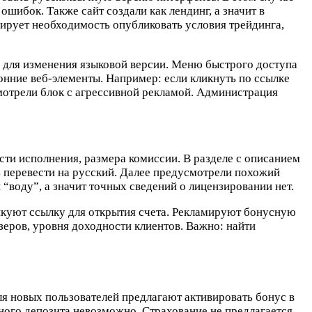
ибок. Также сайт создали как лендинг, а значит в
ирует необходимость опубликовать условия трейдинга,
с для изменения языковой версии. Меню быстрого доступа
онние веб-элементы. Например: если кликнуть по ссылке
мотрели блок с агрессивной рекламой. Администрация
сти исполнения, размера комиссии. В разделе с описанием
ь перевести на русский. Далее предусмотрели похожий
воду”, а значит точных сведений о лицензировании нет.
икуют ссылку для открытия счета. Рекламируют бонусную
зеров, уровня доходности клиентов. Важно: найти
я новых пользователей предлагают активировать бонус в
ого депозита невозможно. Страхование не предлагается,