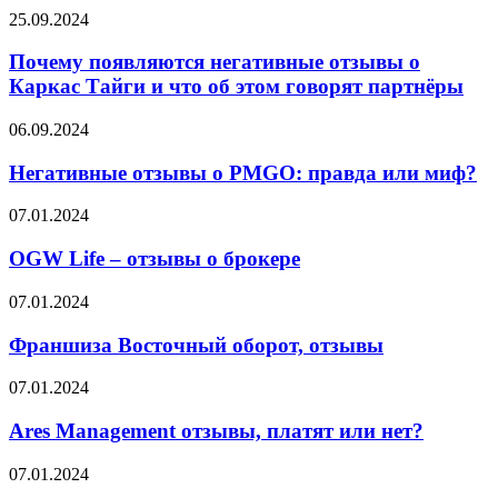
Почему
25.09.2024
появляются
негативные
Почему появляются негативные отзывы о
отзывы
Каркас Тайги и что об этом говорят партнёры
о
Каркас
Негативные
06.09.2024
Тайги
отзывы
и
о
Негативные отзывы о PMGO: правда или миф?
что
PMGO:
об
правда
OGW
07.01.2024
этом
или
Life
говорят
миф?
–
OGW Life – отзывы о брокере
партнёры
отзывы
о
Франшиза
07.01.2024
брокере
Восточный
оборот,
Франшиза Восточный оборот, отзывы
отзывы
Ares
07.01.2024
Management
отзывы,
Ares Management отзывы, платят или нет?
платят
или
GuardCapital
07.01.2024
нет?
отзывы,