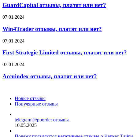
платят
GuardCapital отзывы, платят или нет?
или
нет?
Win4Trader
07.01.2024
отзывы,
платят
Win4Trader отзывы, платят или нет?
или
нет?
First
07.01.2024
Strategic
Limited
First Strategic Limited отзывы, платят или нет?
отзывы,
платят
Accuindex
07.01.2024
или
отзывы,
нет?
платят
Accuindex отзывы, платят или нет?
или
нет?
Новые отзывы
Популярные отзывы
telegram @pporder отзывы
10.05.2025
Почему появляются негативные отзывы о Каркас Тайги