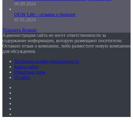
06.09.2024
OGW Life – отзывы о брокере
07.01.2024
Показать больше
Администрация сайта не несет ответственности за
содержание информации, которую размещают посетители.
Оставьте отзыв о компании, либо разместите новую компанию
для обсуждения.
Политика конфиденциальности
Карта сайта
Обратная связь
О сайте
Facebook
Twitter
YouTube
vk.com
Одноклассники
Telegram
Facebook
Twitter
WhatsApp
Telegram
Кнопка
«Наверх»