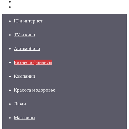
Switch
skin
Войти
IT и интернет
TV и кино
Автомобили
Бизнес и финансы
Компании
Красота и здоровье
Люди
Магазины