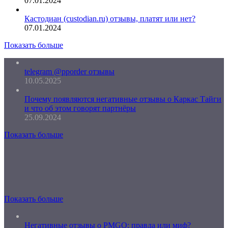
07.01.2024
Кастодиан (custodian.ru) отзывы, платят или нет?
07.01.2024
Показать больше
telegram @pporder отзывы
10.05.2025
Почему появляются негативные отзывы о Каркас Тайги
и что об этом говорят партнёры
25.09.2024
Показать больше
Показать больше
Негативные отзывы о PMGO: правда или миф?