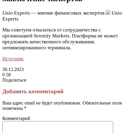
Unio Experts — мнение финансовых экспертов
Unio
Experts
Мы советуем отказаться от сотрудничества с
организацией Serenity Markets. Платформа не может
предложить качественного обслуживания,
оптимизированного терминала.
Источник
30.12.2023
0
58
Поделиться
Facebook
Twitter
LinkedIn
Tumblr
Reddit
Вконтакте
Одноклассники
Skype
Messenger
Messenger
WhatsApp
Telegram
Viber
Line
Поделиться
Печатать
через
Добавить комментарий
электронную
почту
Ваш адрес email не будет опубликован.
Обязательные поля
помечены
*
Комментарий