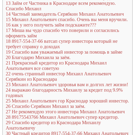
13
Займ от Частника в Краснодаре всем рекомендую.
Спасибо Михаил
14
Частный заимодатель Серябкин Михаил Анатольевич
15
Михаил Анатольевич спасибо. Очень вы меня вручили.
16
как у него получить займ подскажите???
17
Миша вы чудо спасибо что поверили и согласились
оформить займ
18
8917-554-37-66 ватсап супер инвестора который не
требует справку о доходах
19
Спасибо вам уважаемый инвестор за помощь в займе
20
Благодарю Михаила за заём.
21
Прекрасный кредитор из Краснодара Михаил
Анатольевич все советую
22
очень странный инвестор Михаил Анатольевич
Серябкин из Краснодара
23
Михаил Анатольевич здоровья вам и долгих лет жизни!
24
выражаю благодарность Михаилу за кредит под 9.9%
годовых
25
Михаил Анатольевич гор Краснодар хороший инвестор.
26
Спасибо Серябкин Михаил за заём.
27
Не рекомендую этого инвестора Михаил Анатольевич
28
89175543766 Михаил Анатольевич супер кредитор.
29
Спасибо кредитор из Краснодара Михаилу
Анатольевичу
30
Частный кредитор 8917-554-37-66 Михаил Анатольевич