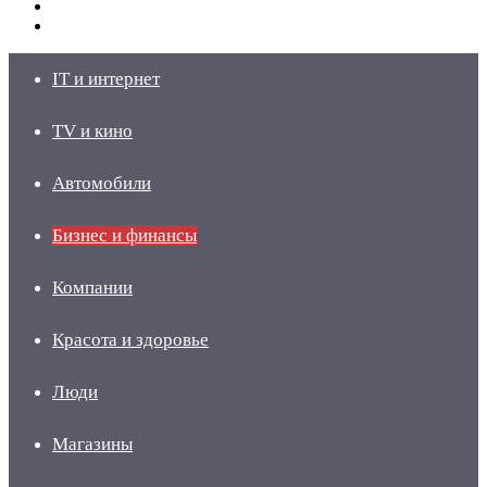
Switch
skin
Войти
IT и интернет
TV и кино
Автомобили
Бизнес и финансы
Компании
Красота и здоровье
Люди
Магазины