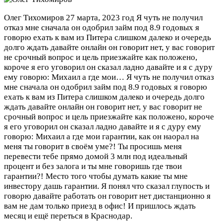
Олег Тихомиров
27 марта, 2023 год
Я чуть не получил
отказ мне сначала он одобрил займ под 8.9 годовых я
говорю ехать к вам из Питера слишком далеко и очередь
долго ждать давайте онлайн он говорит нет, у вас говорит
не срочный вопрос и цель приезжайте как положено,
короче я его уговорил он сказал ладно давайте и я с дуру
ему говорю: Михаил а где мои…
Я чуть не получил отказ
мне сначала он одобрил займ под 8.9 годовых я говорю
ехать к вам из Питера слишком далеко и очередь долго
ждать давайте онлайн он говорит нет, у вас говорит не
срочный вопрос и цель приезжайте как положено, короче
я его уговорил он сказал ладно давайте и я с дуру ему
говорю: Михаил а где мои гарантии, как он наорал на
меня ты говорит в своём уме?! Ты просишь меня
перевести тебе прямо домой 3 млн под идеальный
процент и без залога и ты мне говоришь где твои
гарантии?! Место того чтобы думать какие ты мне
инвестору дашь гарантии. Я понял что сказал глупость и
говорю давайте работать он говорит нет дистанционно я
вам не дам только приезд в офис! И пришлось ждать
месяц и ещё переться в Краснодар.