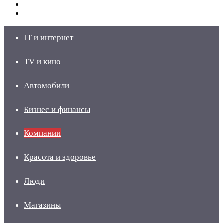
Switch
skin
Войти
IT и интернет
TV и кино
Автомобили
Бизнес и финансы
Компании
Красота и здоровье
Люди
Магазины