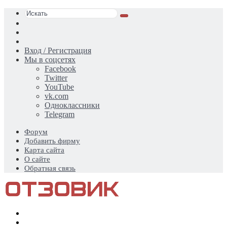
Искать
Switch
skin
Sidebar
Случайная
статья
Вход / Регистрация
Мы в соцсетях
Facebook
Twitter
YouTube
vk.com
Одноклассники
Telegram
Форум
Добавить фирму
Карта сайта
О сайте
Обратная связь
Меню
Искать