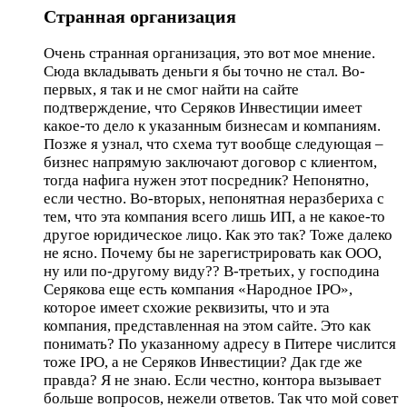
Странная организация
Очень странная организация, это вот мое мнение.
Сюда вкладывать деньги я бы точно не стал. Во-
первых, я так и не смог найти на сайте
подтверждение, что Серяков Инвестиции имеет
какое-то дело к указанным бизнесам и компаниям.
Позже я узнал, что схема тут вообще следующая –
бизнес напрямую заключают договор с клиентом,
тогда нафига нужен этот посредник? Непонятно,
если честно. Во-вторых, непонятная неразбериха с
тем, что эта компания всего лишь ИП, а не какое-то
другое юридическое лицо. Как это так? Тоже далеко
не ясно. Почему бы не зарегистрировать как ООО,
ну или по-другому виду?? В-третьих, у господина
Серякова еще есть компания «Народное IPO»,
которое имеет схожие реквизиты, что и эта
компания, представленная на этом сайте. Это как
понимать? По указанному адресу в Питере числится
тоже IPO, а не Серяков Инвестиции? Дак где же
правда? Я не знаю. Если честно, контора вызывает
больше вопросов, нежели ответов. Так что мой совет