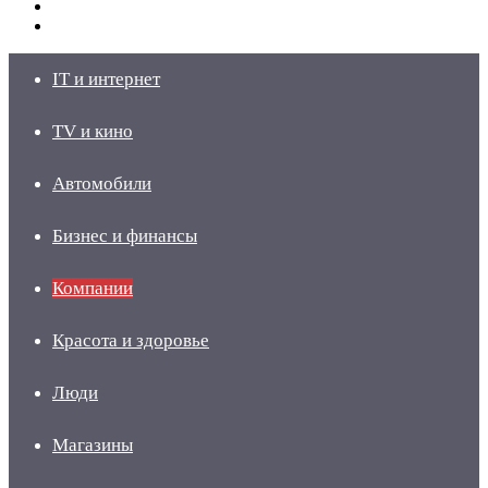
Switch
skin
Войти
IT и интернет
TV и кино
Автомобили
Бизнес и финансы
Компании
Красота и здоровье
Люди
Магазины