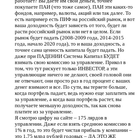
работает? Вы даете им свои деньги, точнее
покупаете ПАИ (что тоже самое), ПАИ эти каких-то
фондов, например, валюты, акций или так далее. То
есть например есть ПИФ на российский рынок, и вот
ваша доходность будет зависеть от того, будет ли
расти российский рынок или нет в целом. Если
рынок будет падать (2008-2009 года, 2014-2015
года, начало 2020 года), то и ваша доходность, а
точнее сама ценность капитала будет падать. Но
даже при ПАДЕНИИ Система Капитал БУДЕТ
взимать свою комиссию за управление. Прикол в
том, что тут рискует только ИНВЕСТОР, а эти
управляющие ничего не делают, своей головой они
не отвечают, они просто раз в год процент с ваших
денег взимают и все. По сути, вы теряете больше,
когда портфель падает, ведь нужно еще заплатить им
за управление, а когда ваш портфель растет, вы
получаете меньшую доходность, так как снова
платите из за управление.
Я смотрю цифру на сайте – 175 лярдов в
управлении. Даже если взять среднюю комиссию в
1% в год, то это будет чистая прибыль у компании –
это 1,75 млрд рублей годовых – ДА ЭТО ЖЕ