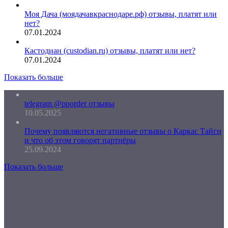
Моя Дача (моядачавкраснодаре.рф) отзывы, платят или
нет?
07.01.2024
Кастодиан (custodian.ru) отзывы, платят или нет?
07.01.2024
Показать больше
telegram @pporder отзывы
10.05.2025
Почему появляются негативные отзывы о Каркас Тайги
и что об этом говорят партнёры
25.09.2024
Показать больше