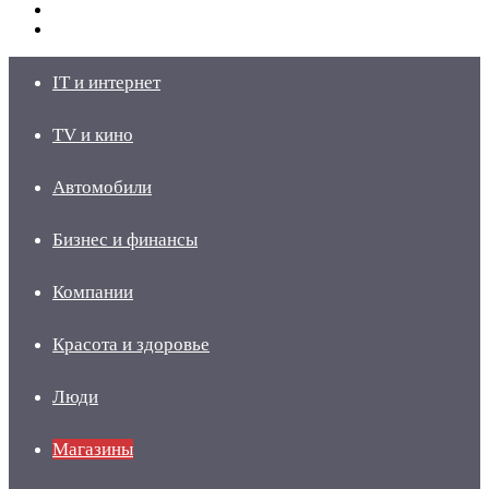
Switch
skin
Войти
IT и интернет
TV и кино
Автомобили
Бизнес и финансы
Компании
Красота и здоровье
Люди
Магазины