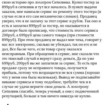
свою историю про лохатрон Ситилинка. Купил тостер за
899руб в ситилинк и тут все началось. В пункте выдачи
заказов, мне навязали сервис по ремонту этого тостера (в
случае если я его сам механически сломаю). Продавец
уверял, что я не заплачу за этот сервис и рубля. Так оно и
есть я заплатил 899руб за тостер, но оказывается в
договоре было прописанр, что стоимость этого сервиса
200руб, а 699руб цена самого товара (при стоимости
899руб). При этом продавец не выдал мне чека, говорит у
нас все электронно, сколько не убеждал, так он его и не
дал, Все бы не чего, если товар сразу оказался
неисправным. При обращении в сервис, мне сказали что
это тяжелый случай и вернут сразу деньги, Да но уже
699руб, 200руб вы же заплатили за сервис. То есть при
продаже сразу не исправного товара, получается
прибыль, потому что возращается не вся сумма (хорошо
что у меня она была маленькая). Вывод не подписывайте
никакие сервисы и тому подобное, требуйте чек и в
случае не удачи вернете свои деньги. А лохотрону
Ситилинк спасибо, теперь ученый, а они с подмоченной
репутацией, больше я там ничего никогда не куплю.