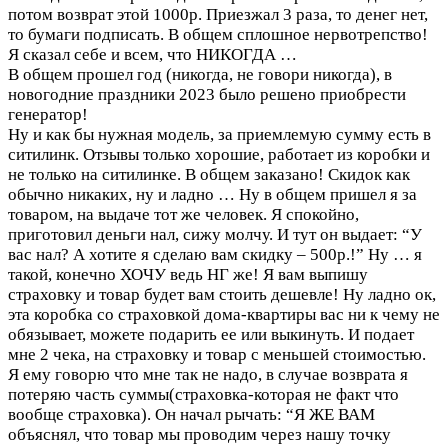
потом возврат этой 1000р. Приезжал 3 раза, то денег нет,
то бумаги подписать. В общем сплошное нервотрепство!
Я сказал себе и всем, что НИКОГДА …
В общем прошел год (никогда, не говори никогда), в
новогодние праздники 2023 было решено приобрести
генератор!
Ну и как бы нужная модель, за приемлемую сумму есть в
ситилинк. Отзывы только хорошие, работает из коробки и
не только на ситилинке. В общем заказано! Скидок как
обычно никаких, ну и ладно … Ну в общем пришел я за
товаром, на выдаче тот же человек. Я спокойно,
приготовил деньги нал, сижу молчу. И тут он выдает: “У
вас нал? А хотите я сделаю вам скидку – 500р.!” Ну … я
такой, конечно ХОЧУ ведь НГ же! Я вам выпишу
страховку и товар будет вам стоить дешевле! Ну ладно ок,
эта коробка со страховкой дома-квартиры вас ни к чему не
обязывает, можете подарить ее или выкинуть. И подает
мне 2 чека, на страховку и товар с меньшей стоимостью.
Я ему говорю что мне так не надо, в случае возврата я
потеряю часть суммы(страховка-которая не факт что
вообще страховка). Он начал рычать: “Я ЖЕ ВАМ
объяснял, что товар мы проводим через нашу точку