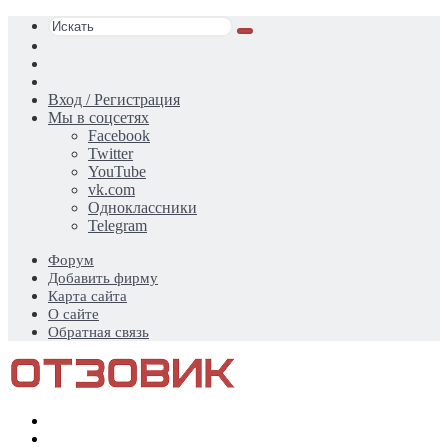
Искать
Switch
skin
Sidebar
Случайная
статья
Вход / Регистрация
Мы в соцсетях
Facebook
Twitter
YouTube
vk.com
Одноклассники
Telegram
Форум
Добавить фирму
Карта сайта
О сайте
Обратная связь
Меню
Искать