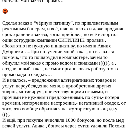
обнулил мой заказ с промо…
Сделал заказ в “чёрную пятницу”, по привлекательным ,
рекламным банерам, и всё, шло не плохо и даже продлили
срок хранения заказа, когда приболел, но всё испортил
один сотрудник компании СИТИЛИНК, проявив ,
абсолютно не нужную инициативу, по имени Авик с
Дубровки…..При получении мной заказ, он вызвался
помочь, что то пошарудил в компьютере, зачем то
обнулил мой заказ с промо кодом и скидками ((((((, а ,
создав новый заказ, не смог организовать работу этого
промо кода и скидки….
И началось, – предложения альтернативных товаров и
услуг, переубеждение меня, в приобретении других
товров, мотивируя , присутствующими отзывми, и
прочими не нужными предложениями, по сути,- потеря
времени, испорченное настроение,- негативный осадок, от
того, что вообще обратился на эту торговую площадку
((((.
И ещё, при покупке нчислили 1000 бонусов, но после мед
вежей услуги Авика , бонусы через сутки удалили.Похожи