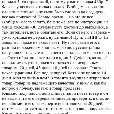
продаж!!! со страховкой, поэтому у вас и скидка 430р.!”
Фигасе у него своя точка продаж! В общем возврат он
сделать в этот день не смог, было сделано на след день,
все как положено! Нервы, время … но это не все!
В общем, масло залито, бенз тоже, все по инструкции, на
улице холодно -30, думаю пусть достоит до выходных, а
там потеплеет, вот и обкатаю его. Вони от него в гараже –
ужас крышка не держит, ну да ладно! Ну и… БИНГО. Не
заводится, даже не схватывает! Ну потыркал я его, с
разным положением кнопок, мало ли, руссокитайцы
напутали чего … Лезть я в него не стал, слил масло и бенз
… Отвез обратно и все один в один!!! Деффект, который
не подписать у них, значит остаться с неисправным
товаром, 20 дней, 45 дней, 10 дней на возврат. Опять
искал царапины. Все под копирку! Хотя и не прошло 14
дней. Моя то вина в чём? В том что я купил неисправный
товар (товар не надлежащего качества) у них? А как бы
вопрос а почему, вы такой товар продаете?
Классно получается, допустим ты заплатил за товар и он
на выдаче, ты его берешь начинаешь проверять, и опа, он
не работает и его на экспертизу ситилинка на 20 дней,
потом выяснится что, что то там не так и вина покупателя.
Круто. А ты его не пользовал даже!