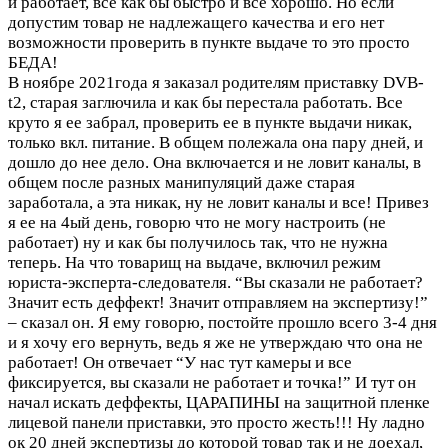
и работает, все как бы быстро и все хорошо. Но если
допустим товар не надлежащего качества и его нет
возможности проверить в пункте выдаче то это просто
БЕДА!
В ноябре 2021года я заказал родителям приставку DVB-
t2, старая заглючила и как бы перестала работать. Все
круто я ее забрал, проверить ее в пункте выдачи никак,
только вкл. питание. В общем полежала она пару дней, и
дошло до нее дело. Она включается и не ловит каналы, в
общем после разных манипуляций даже старая
заработала, а эта никак, ну не ловит каналы и все! Привез
я ее на 4ый день, говорю что не могу настроить (не
работает) ну и как бы получилось так, что не нужна
теперь. На что товарищ на выдаче, включил режим
юриста-эксперта-следователя. “Вы сказали не работает?
Значит есть деффект! Значит отправляем на экспертизу!”
– сказал он. Я ему говорю, постойте прошло всего 3-4 дня
и я хочу его вернуть, ведь я же не утверждаю что она не
работает! Он отвечает “У нас тут камеры и все
фиксируется, вы сказали не работает и точка!” И тут он
начал искать деффекты, ЦАРАПИНЫ на защитной пленке
лицевой панели приставки, это просто жесть!!! Ну ладно
ок 20 дней экспертизы до которой товар так и не доехал,