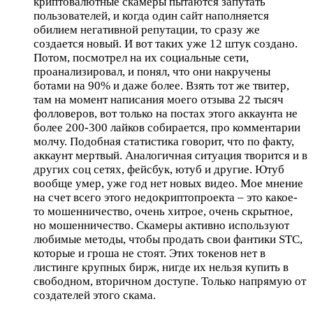
криптовалютные скамеры пытаются запутать
пользователей, и когда один сайт наполняется
обилием негативной репутации, то сразу же
создается новый. И вот таких уже 12 штук создано.
Потом, посмотрел на их социальные сети,
проанализировал, и понял, что они накручены
ботами на 90% и даже более. Взять тот же твитер,
там на момент написания моего отзыва 22 тысяч
фолловеров, вот только на постах этого аккаунта не
более 200-300 лайков собирается, про комментарии
молчу. Подобная статистика говорит, что по факту,
аккаунт мертвый. Аналогичная ситуация творится и в
других соц сетях, фейсбук, ютуб и другие. Ютуб
вообще умер, уже год нет новых видео. Мое мнение
на счет всего этого недокриптопроекта – это какое-
то мошенничество, очень хитрое, очень скрытное,
но мошенничество. Скамеры активно используют
любимые методы, чтобы продать свои фантики STC,
которые и гроша не стоят. Этих токенов нет в
листинге крупных бирж, нигде их нельзя купить в
свободном, вторичном доступе. Только напрямую от
создателей этого скама.