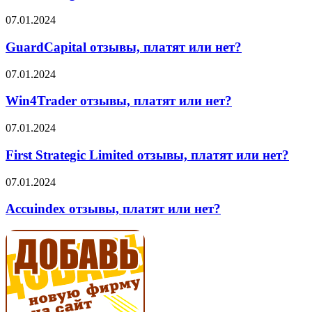
платят
или
GuardCapital
07.01.2024
нет?
отзывы,
платят
GuardCapital отзывы, платят или нет?
или
нет?
Win4Trader
07.01.2024
отзывы,
платят
Win4Trader отзывы, платят или нет?
или
нет?
First
07.01.2024
Strategic
Limited
First Strategic Limited отзывы, платят или нет?
отзывы,
платят
Accuindex
07.01.2024
или
отзывы,
нет?
платят
Accuindex отзывы, платят или нет?
или
нет?