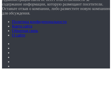
содержание информации, которую размещают посетители.
Оставьте отзыв о компании, либо разместите новую компанию
для обсуждения.
Политика конфиденциальности
Карта сайта
Обратная связь
О сайте
Facebook
Twitter
YouTube
vk.com
Одноклассники
Telegram
Facebook
Twitter
WhatsApp
Telegram
Кнопка
«Наверх»