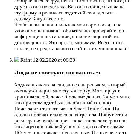
собираешься сотрудничать. Естественно, ни того, ни
другого она не сделала. Как она вообще вышла на
эту фирму и решилась отдать ей свои деньги –
одному Богу известно.
Чтобы и вы не попались как моя горе-соседка на
уловки мошенников – обязательно проверяйте юр.
информацию о компании, наличие лицензий, их
достоверность. Это просто минимум. Всего этого,
кстати, не представлено на сайте этих мошенников!
Reint
12.02.2020 at 00:39
Люди не советуют связываться
Ходила я как-то на свидание с пареньком, который
очень уж пиарил мне эту конторку. Мол торгует
криптовалютой, делает большие деньги (опустим то,
что при этом одет был как обычный гопник).
Полезла я читать отзывы о Smart Trade Coin. Ни
одного положительного не встретила. Пишут, что и
регистрация в оффшоре – показатель лохотрона, и
что лицензии никакой у них нет, да и сайт с самим
ПО, что они толкают, ненадежные. Я даже не стала,