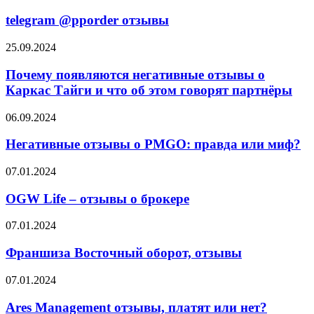
@pporder
отзывы
telegram @pporder отзывы
Почему
25.09.2024
появляются
негативные
Почему появляются негативные отзывы о
отзывы
Каркас Тайги и что об этом говорят партнёры
о
Каркас
Негативные
06.09.2024
Тайги
отзывы
и
о
Негативные отзывы о PMGO: правда или миф?
что
PMGO:
об
правда
OGW
07.01.2024
этом
или
Life
говорят
миф?
–
OGW Life – отзывы о брокере
партнёры
отзывы
о
Франшиза
07.01.2024
брокере
Восточный
оборот,
Франшиза Восточный оборот, отзывы
отзывы
Ares
07.01.2024
Management
отзывы,
Ares Management отзывы, платят или нет?