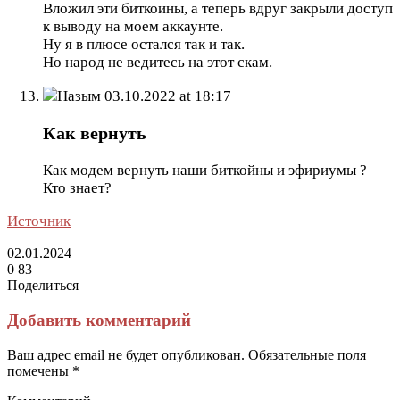
Вложил эти биткоины, а теперь вдруг закрыли доступ
к выводу на моем аккаунте.
Ну я в плюсе остался так и так.
Но народ не ведитесь на этот скам.
Назым
03.10.2022 at 18:17
Как вернуть
Как модем вернуть наши биткойны и эфириумы ?
Кто знает?
Источник
02.01.2024
0
83
Поделиться
Facebook
Twitter
LinkedIn
Tumblr
Reddit
Вконтакте
Одноклассники
Skype
Messenger
Messenger
WhatsApp
Telegram
Viber
Line
Поделиться
Печатать
через
Добавить комментарий
электронную
почту
Ваш адрес email не будет опубликован.
Обязательные поля
помечены
*