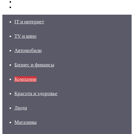
Switch
skin
Войти
IT и интернет
TV и кино
Автомобили
Бизнес и финансы
Компании
Красота и здоровье
Люди
Магазины