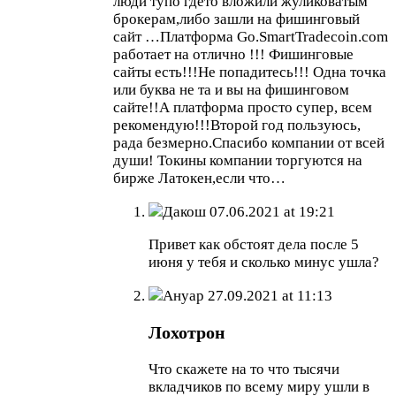
люди тупо гдето вложили жуликоватым
брокерам,либо зашли на фишинговый
сайт …Платформа Go.SmartTradecoin.com
работает на отлично !!! Фишинговые
сайты есть!!!Не попадитесь!!! Одна точка
или буква не та и вы на фишинговом
сайте!!А платформа просто супер, всем
рекомендую!!!Второй год пользуюсь,
рада безмерно.Спасибо компании от всей
души! Токины компании торгуются на
бирже Латокен,если что…
Дакош
07.06.2021 at 19:21
Привет как обстоят дела после 5
июня у тебя и сколько минус ушла?
Ануар
27.09.2021 at 11:13
Лохотрон
Что скажете на то что тысячи
вкладчиков по всему миру ушли в