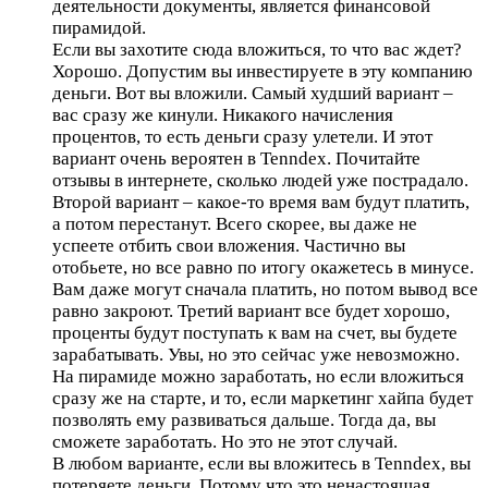
деятельности документы, является финансовой
пирамидой.
Если вы захотите сюда вложиться, то что вас ждет?
Хорошо. Допустим вы инвестируете в эту компанию
деньги. Вот вы вложили. Самый худший вариант –
вас сразу же кинули. Никакого начисления
процентов, то есть деньги сразу улетели. И этот
вариант очень вероятен в Tenndex. Почитайте
отзывы в интернете, сколько людей уже пострадало.
Второй вариант – какое-то время вам будут платить,
а потом перестанут. Всего скорее, вы даже не
успеете отбить свои вложения. Частично вы
отобьете, но все равно по итогу окажетесь в минусе.
Вам даже могут сначала платить, но потом вывод все
равно закроют. Третий вариант все будет хорошо,
проценты будут поступать к вам на счет, вы будете
зарабатывать. Увы, но это сейчас уже невозможно.
На пирамиде можно заработать, но если вложиться
сразу же на старте, и то, если маркетинг хайпа будет
позволять ему развиваться дальше. Тогда да, вы
сможете заработать. Но это не этот случай.
В любом варианте, если вы вложитесь в Tenndex, вы
потеряете деньги. Потому что это ненастоящая