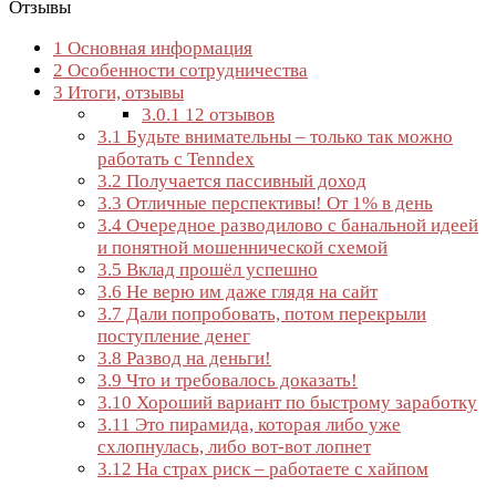
Отзывы
1
Основная информация
2
Особенности сотрудничества
3
Итоги, отзывы
3.0.1
12 отзывов
3.1
Будьте внимательны – только так можно
работать с Tenndex
3.2
Получается пассивный доход
3.3
Отличные перспективы! От 1% в день
3.4
Очередное разводилово с банальной идеей
и понятной мошеннической схемой
3.5
Вклад прошёл успешно
3.6
Не верю им даже глядя на сайт
3.7
Дали попробовать, потом перекрыли
поступление денег
3.8
Развод на деньги!
3.9
Что и требовалось доказать!
3.10
Хороший вариант по быстрому заработку
3.11
Это пирамида, которая либо уже
схлопнулась, либо вот-вот лопнет
3.12
На страх риск – работаете с хайпом