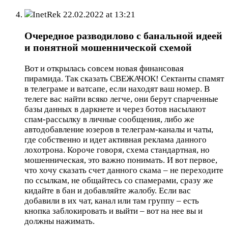
InetRek
22.02.2022 at 13:21
Очередное разводилово с банальной идеей
и понятной мошеннической схемой
Вот и открылась совсем новая финансовая
пирамида. Так сказать СВЕЖАЧОК! Сектанты спамят
в телеграме и ватсапе, если находят ваш номер. В
телеге вас найти всяко легче, они берут спарченные
базы данных в даркнете и через ботов насылают
спам-рассылку в личные сообщения, либо же
автодобавление юзеров в телеграм-каналы и чаты,
где собственно и идет активная реклама данного
лохотрона. Короче говоря, схема стандартная, но
мошенническая, это важно понимать. И вот первое,
что хочу сказать счет данного скама – не переходите
по ссылкам, не общайтесь со спамерами, сразу же
кидайте в бан и добавляйте жалобу. Если вас
добавили в их чат, канал или там группу – есть
кнопка заблокировать и выйти – вот на нее вы и
должны нажимать.