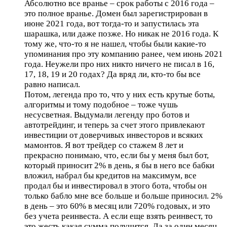
Абсолютно все вранье – срок работы с 2016 года –
это полное вранье. Домен был зарегистрирован в
июне 2021 года, вот тогда-то и запустилась эта
шарашка, или даже позже. Но никак не 2016 года. К
тому же, что-то я не нашел, чтобы были какие-то
упоминания про эту компанию ранее, чем июнь 2021
года. Неужели про них никто ничего не писал в 16,
17, 18, 19 и 20 годах? Да вряд ли, кто-то бы все
равно написал.
Потом, легенда про то, что у них есть крутые боты,
алгоритмы и тому подобное – тоже чушь
несусветная. Выдумали легенду про ботов и
автотрейдинг, и теперь за счет этого привлекают
инвестиции от доверчивых инвесторов и всяких
мамонтов. Я вот трейдер со стажем 8 лет и
прекрасно понимаю, что, если бы у меня был бот,
который приносит 2% в день, я бы в него все бабки
вложил, набрал бы кредитов на максимум, все
продал бы и инвестировал в этого бота, чтобы он
только бабло мне все больше и больше приносил. 2%
в день – это 60% в месяц или 720% годовых, и это
без учета реинвеста. А если еще взять реинвест, то
это жесть какая сумма получится. Да за один месяц