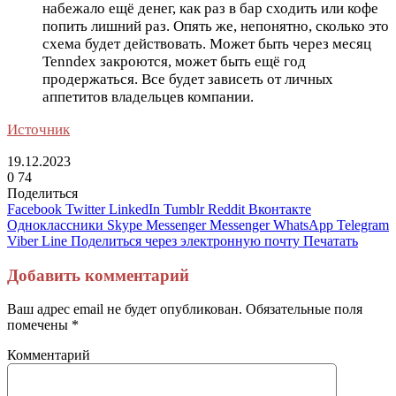
набежало ещё денег, как раз в бар сходить или кофе
попить лишний раз. Опять же, непонятно, сколько это
схема будет действовать. Может быть через месяц
Tenndex закроются, может быть ещё год
продержаться. Все будет зависеть от личных
аппетитов владельцев компании.
Источник
19.12.2023
0
74
Поделиться
Facebook
Twitter
LinkedIn
Tumblr
Reddit
Вконтакте
Одноклассники
Skype
Messenger
Messenger
WhatsApp
Telegram
Viber
Line
Поделиться через электронную почту
Печатать
Добавить комментарий
Ваш адрес email не будет опубликован.
Обязательные поля
помечены
*
Комментарий