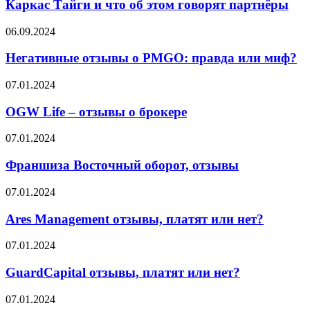
Каркас Тайги и что об этом говорят партнёры
о
Каркас
Негативные
06.09.2024
Тайги
отзывы
и
о
Негативные отзывы о PMGO: правда или миф?
что
PMGO:
об
правда
OGW
07.01.2024
этом
или
Life
говорят
миф?
–
OGW Life – отзывы о брокере
партнёры
отзывы
о
Франшиза
07.01.2024
брокере
Восточный
оборот,
Франшиза Восточный оборот, отзывы
отзывы
Ares
07.01.2024
Management
отзывы,
Ares Management отзывы, платят или нет?
платят
или
GuardCapital
07.01.2024
нет?
отзывы,
платят
GuardCapital отзывы, платят или нет?
или
нет?
Win4Trader
07.01.2024