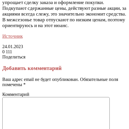
упрощает сделку заказа и оформление покупки.
Подкупают сдержанные цены, действуют разные акции, за
акциями всегда слежу, это значительно экономит средства.
В межсезонье товар отпускают по низким ценам, поэтому
ориентируюсь и на этот нюанс.
Источник
24.01.2023
0
111
Поделиться
Facebook
Twitter
LinkedIn
Tumblr
Reddit
Вконтакте
Одноклассники
Skype
Messenger
Messenger
WhatsApp
Telegram
Viber
Line
Поделиться
Печатать
через
Добавить комментарий
электронную
почту
Ваш адрес email не будет опубликован.
Обязательные поля
помечены
*
Комментарий