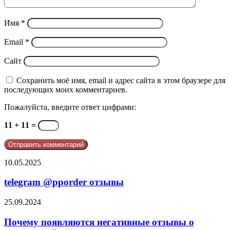
Имя
*
Email
*
Сайт
Сохранить моё имя, email и адрес сайта в этом браузере для
последующих моих комментариев.
Пожалуйста, введите ответ цифрами:
11 + 11 =
telegram
10.05.2025
@pporder
отзывы
telegram @pporder отзывы
Почему
25.09.2024
появляются
негативные
Почему появляются негативные отзывы о
отзывы