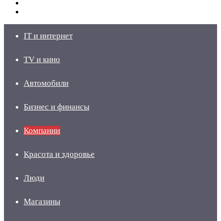
Switch
skin
Войти
IT и интернет
TV и кино
Автомобили
Бизнес и финансы
Компании
Красота и здоровье
Люди
Магазины