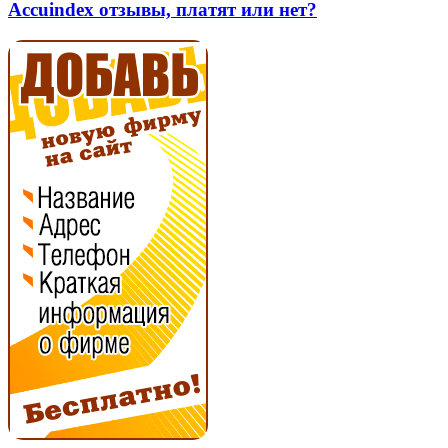
нет?
платят
Accuindex отзывы, платят или нет?
или
нет?