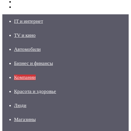
Switch
skin
Войти
IT и интернет
TV и кино
Автомобили
Бизнес и финансы
Компании
Красота и здоровье
Люди
Магазины