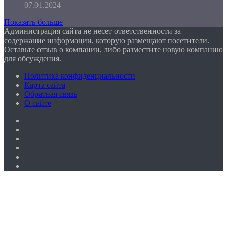
07.01.2024
Показать больше
Администрация сайта не несет ответственности за
содержание информации, которую размещают посетители.
Оставьте отзыв о компании, либо разместите новую компанию
для обсуждения.
Политика конфиденциальности
Карта сайта
Обратная связь
О сайте
Facebook
Twitter
YouTube
vk.com
Одноклассники
Telegram
Facebook
Twitter
WhatsApp
Telegram
Кнопка
«Наверх»