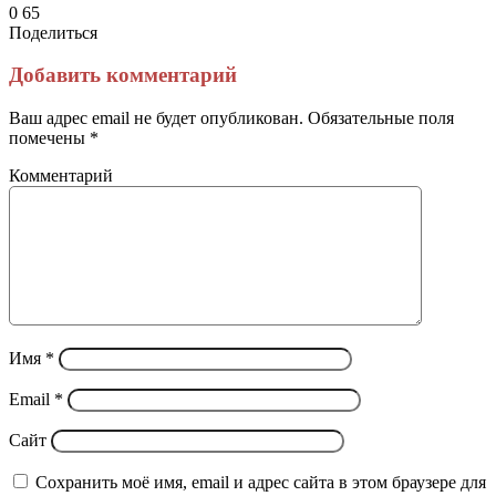
0
65
Поделиться
Facebook
Twitter
LinkedIn
Tumblr
Reddit
Вконтакте
Одноклассники
Skype
Messenger
Messenger
WhatsApp
Telegram
Viber
Line
Поделиться
Печатать
через
Добавить комментарий
электронную
почту
Ваш адрес email не будет опубликован.
Обязательные поля
помечены
*
Комментарий
Имя
*
Email
*
Сайт
Сохранить моё имя, email и адрес сайта в этом браузере для