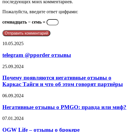
последующих моих комментариев.
Пожалуйста, введите ответ цифрами:
семнадцать − семь =
telegram
10.05.2025
@pporder
отзывы
telegram @pporder отзывы
Почему
25.09.2024
появляются
негативные
Почему появляются негативные отзывы о
отзывы
Каркас Тайги и что об этом говорят партнёры
о
Каркас
Негативные
06.09.2024
Тайги
отзывы
и
о
Негативные отзывы о PMGO: правда или миф?
что
PMGO:
об
правда
OGW
07.01.2024
этом
или
Life
говорят
миф?
–
OGW Life – отзывы о брокере
партнёры