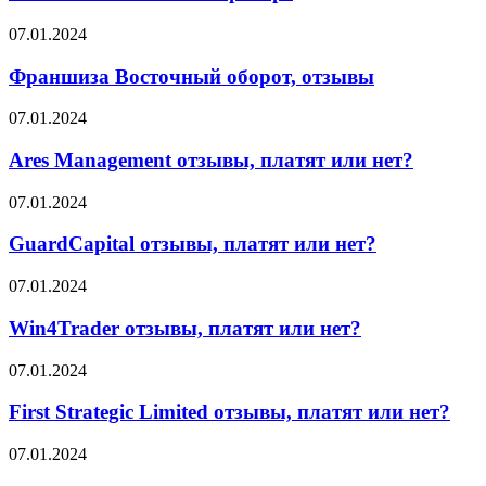
отзывы
о
Франшиза
07.01.2024
брокере
Восточный
оборот,
Франшиза Восточный оборот, отзывы
отзывы
Ares
07.01.2024
Management
отзывы,
Ares Management отзывы, платят или нет?
платят
или
GuardCapital
07.01.2024
нет?
отзывы,
платят
GuardCapital отзывы, платят или нет?
или
нет?
Win4Trader
07.01.2024
отзывы,
платят
Win4Trader отзывы, платят или нет?
или
нет?
First
07.01.2024
Strategic
Limited
First Strategic Limited отзывы, платят или нет?
отзывы,
платят
Accuindex
07.01.2024
или
отзывы,