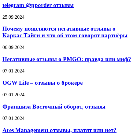
отзывы
telegram @pporder отзывы
Почему
25.09.2024
появляются
негативные
Почему появляются негативные отзывы о
отзывы
Каркас Тайги и что об этом говорят партнёры
о
Каркас
Негативные
06.09.2024
Тайги
отзывы
и
о
Негативные отзывы о PMGO: правда или миф?
что
PMGO:
об
правда
OGW
07.01.2024
этом
или
Life
говорят
миф?
–
OGW Life – отзывы о брокере
партнёры
отзывы
о
Франшиза
07.01.2024
брокере
Восточный
оборот,
Франшиза Восточный оборот, отзывы
отзывы
Ares
07.01.2024
Management
отзывы,
Ares Management отзывы, платят или нет?
платят