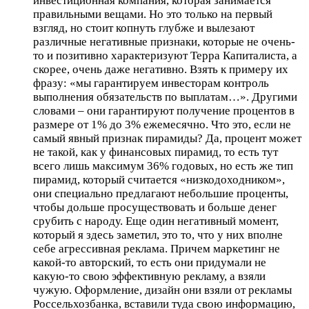
инвестиционная компания, которая занимается
правильными вещами. Но это только на первый
взгляд, но стоит копнуть глубже и вылезают
различные негативные признаки, которые не очень-
то и позитивно характеризуют Терра Капиталиста, а
скорее, очень даже негативно. Взять к примеру их
фразу: «мы гарантируем инвесторам контроль
выполнения обязательств по выплатам…». Другими
словами – они гарантируют получение процентов в
размере от 1% до 3% ежемесячно. Что это, если не
самый явный признак пирамиды? Да, процент может
не такой, как у финансовых пирамид, то есть тут
всего лишь максимум 36% годовых, но есть же тип
пирамид, который считается «низкодоходником»,
они специально предлагают небольшие проценты,
чтобы дольше просуществовать и больше денег
срубить с народу. Еще один негативный момент,
который я здесь заметил, это то, что у них вполне
себе агрессивная реклама. Причем маркетинг не
какой-то авторский, то есть они придумали не
какую-то свою эффективную рекламу, а взяли
чужую. Оформление, дизайн они взяли от рекламы
Россельхозбанка, вставили туда свою информацию,