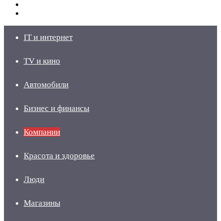
Switch
skin
Войти
IT и интернет
TV и кино
Автомобили
Бизнес и финансы
Компании
Красота и здоровье
Люди
Магазины