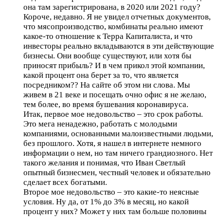
она там зарегистрирована, в 2020 или 2021 году?
Короче, недавно. Я не увидел отчетных документов,
что мясопроизводство, комбинаты реально имеют
какое-то отношение к Терра Капиталиста, и что
инвесторы реально вкладываются в эти действующие
бизнесы. Они вообще существуют, или хотя бы
приносят прибыль? И в чем прикол этой компании,
какой процент она берет за то, что является
посредником?? На сайте об этом ни слова. Мы
живем в 21 веке и посещать очно офис я не желаю,
тем более, во время бушевания коронавируса.
Итак, первое мое недовольство – это срок работы.
Это мега ненадежно, работать с молодыми
компаниями, основанными малоизвестными людьми,
без прошлого. Хотя, я нашел в интернете немного
информации о нем, но там ничего грандиозного. Нет
такого желания и понимая, что Иван Светлый
опытный бизнесмен, честный человек и обязательно
сделает всех богатыми.
Второе мое недовольство – это какие-то неясные
условия. Ну да, от 1% до 3% в месяц, но какой
процент у них? Может у них там больше половины