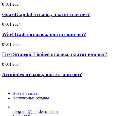
или
GuardCapital
07.01.2024
нет?
отзывы,
платят
GuardCapital отзывы, платят или нет?
или
нет?
Win4Trader
07.01.2024
отзывы,
платят
Win4Trader отзывы, платят или нет?
или
нет?
First
07.01.2024
Strategic
Limited
First Strategic Limited отзывы, платят или нет?
отзывы,
платят
Accuindex
07.01.2024
или
отзывы,
нет?
платят
Accuindex отзывы, платят или нет?
или
нет?
Новые отзывы
Популярные отзывы
telegram @pporder отзывы