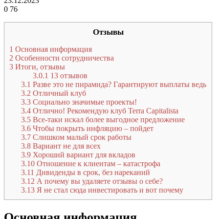
23.12.2023
0
76
Отзывы
1
Основная информация
2
Особенности сотрудничества
3
Итоги, отзывы
3.0.1
13 отзывов
3.1
Разве это не пирамида? Гарантируют выплаты ведь
3.2
Отличный клуб
3.3
Социально значимые проекты!
3.4
Отлично! Рекомендую клуб Terra Capitalista
3.5
Все-таки искал более выгодное предложение
3.6
Чтобы покрыть инфляцию – пойдет
3.7
Слишком малый срок работы
3.8
Вариант не для всех
3.9
Хороший вариант для вкладов
3.10
Отношение к клиентам – катастрофа
3.11
Дивиденды в срок, без нареканий
3.12
А почему вы удаляете отзывы о себе?
3.13
Я не стал сюда инвестировать и вот почему
Основная информация