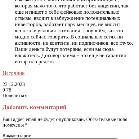
которая мало того, что работает без лицензии, так
еще и пишет о себе фейковые положительные
отзывы, вводит в заблуждение потенциальных
инвесторов, работает пару месяцев, не вносит
ясность в условия. компания – ноунейм, как это
модно сейчас говорить. В социальных сетях ни
активности, ни контента, ни подписчиков. все глухо.
Ваши деньги будут потеряны, если вы сюда
вложитесь. Договор займа – это еще не гарантия
возврата средств.
Источник
23.12.2023
0
76
Поделиться
Facebook
Twitter
LinkedIn
Tumblr
Reddit
Вконтакте
Одноклассники
Skype
Messenger
Messenger
WhatsApp
Telegram
Viber
Line
Поделиться
Печатать
через
Добавить комментарий
электронную
почту
Ваш адрес email не будет опубликован.
Обязательные поля
помечены
*
Комментарий