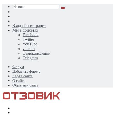
Искать
Switch
skin
Sidebar
Случайная
статья
Вход / Регистрация
Мы в соцсетях
Facebook
Twitter
YouTube
vk.com
Одноклассники
Telegram
Форум
Добавить фирму
Карта сайта
О сайте
Обратная связь
Меню
Искать