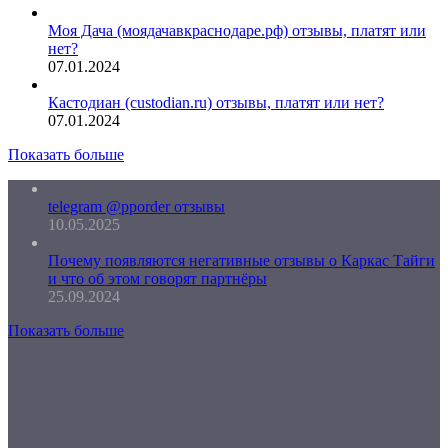
Моя Дача (моядачавкраснодаре.рф) отзывы, платят или
нет?
07.01.2024
Кастодиан (custodian.ru) отзывы, платят или нет?
07.01.2024
Показать больше
telegram @pporder отзывы
10.05.2025
Почему появляются негативные отзывы о Каркас Тайги
и что об этом говорят партнёры
25.09.2024
Показать больше