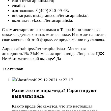
сайт: terracapitalista.ru;
email:
;
для звонков: 8 (499) 840-99-63;
инстаграм: instagram.com/terracapitalista/;
вконтакте: vk.com/terracapitalista.
С комментариями и отзывами о Терра Капиталиста вы
можете в деталях ознакомиться ниже. И там же написать
свое мнение об этой фирме, ее предложении и условиях.
Адрес сайтаhttps://terracapitalista.ruМесячная
доходность1%-3%Комиссия при выводе-Лицензия ЦБ
НетАвтоматический вывод
Да
13 отзывов
GhostSmoK
29.12.2021 at 22:17
Разве это не пирамида? Гарантируют
выплаты ведь
Как-то вроде бы кажется, что это настоящая