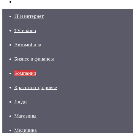
skin
Войти
IT и интернет
TV и кино
Автомобили
Бизнес и финансы
Компании
Красота и здоровье
Люди
Магазины
Медицина