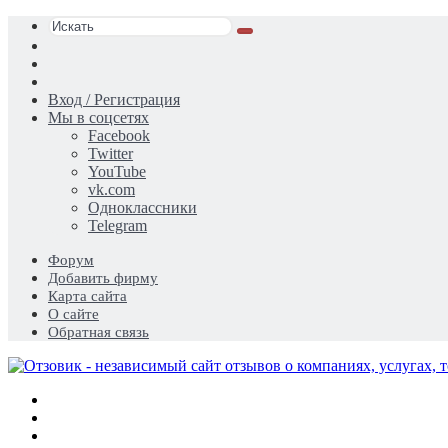
Искать
Switch
skin
Sidebar
Случайная
статья
Вход / Регистрация
Мы в соцсетях
Facebook
Twitter
YouTube
vk.com
Одноклассники
Telegram
Форум
Добавить фирму
Карта сайта
О сайте
Обратная связь
Меню
Искать
Switch