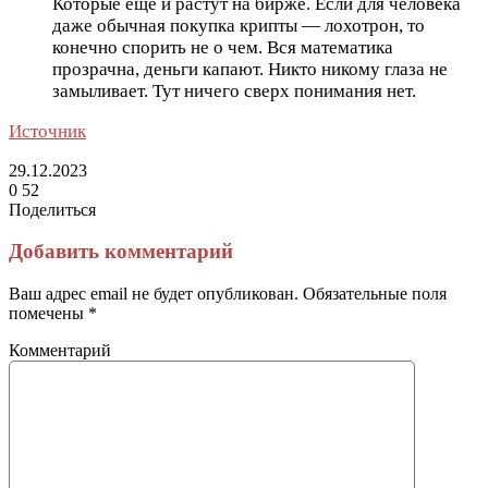
Которые еще и растут на бирже. Если для человека
даже обычная покупка крипты — лохотрон, то
конечно спорить не о чем. Вся математика
прозрачна, деньги капают. Никто никому глаза не
замыливает. Тут ничего сверх понимания нет.
Источник
29.12.2023
0
52
Поделиться
Facebook
Twitter
LinkedIn
Tumblr
Reddit
Вконтакте
Одноклассники
Skype
Messenger
Messenger
WhatsApp
Telegram
Viber
Line
Поделиться
Печатать
через
Добавить комментарий
электронную
почту
Ваш адрес email не будет опубликован.
Обязательные поля
помечены
*
Комментарий