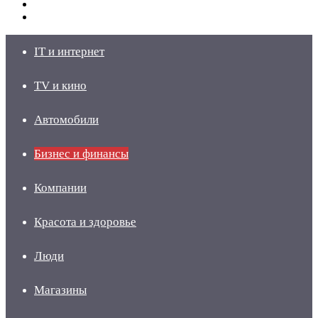
Switch
skin
Войти
IT и интернет
TV и кино
Автомобили
Бизнес и финансы
Компании
Красота и здоровье
Люди
Магазины