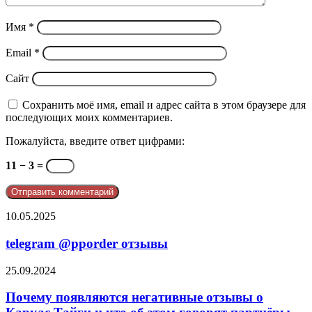
Имя
*
Email
*
Сайт
Сохранить моё имя, email и адрес сайта в этом браузере для
последующих моих комментариев.
Пожалуйста, введите ответ цифрами:
11 − 3 =
telegram
10.05.2025
@pporder
отзывы
telegram @pporder отзывы
Почему
25.09.2024
появляются
негативные
Почему появляются негативные отзывы о
отзывы