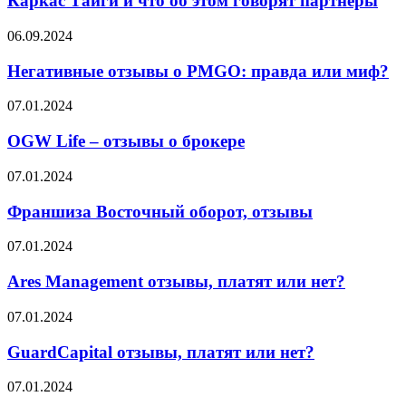
Каркас Тайги и что об этом говорят партнёры
о
Каркас
Негативные
06.09.2024
Тайги
отзывы
и
о
Негативные отзывы о PMGO: правда или миф?
что
PMGO:
об
правда
OGW
07.01.2024
этом
или
Life
говорят
миф?
–
OGW Life – отзывы о брокере
партнёры
отзывы
о
Франшиза
07.01.2024
брокере
Восточный
оборот,
Франшиза Восточный оборот, отзывы
отзывы
Ares
07.01.2024
Management
отзывы,
Ares Management отзывы, платят или нет?
платят
или
GuardCapital
07.01.2024
нет?
отзывы,
платят
GuardCapital отзывы, платят или нет?
или
нет?
Win4Trader
07.01.2024
отзывы,