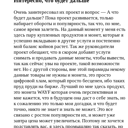
Интересно, что будет дальше
Очень заинтересовал их проект и вопрос — А что
будет дальше? Пока проект развивается, только
набирает обороты и популярность, так что, по мне,
самое время залететь. На данный момент у меня есть
здесь пару купленных продуктов и монет, которые я
успешно вкладываю в другие услуги и постепенно
мой баланс койнов растет. Так же руководители
проект обещают, что в скором добавят услуги
снимать и продавать данные монеты, чтобы вывести,
так как сейчас увы на проекте, такой возможности
нет. Но с другой стороны, вне этой пирамиды некому
данные товары не нужны и монета, это просто
цифровой хлам, который просто бесценен, ибо таких
пруд пруди на бирже. Лучший по мне здесь продукт,
это монета WAYF которая очень перспективная и
мне кажется, что в будущем она даст о себе знать, но
к сожалению это только мои догадки, и что будет
точно, никто не знает и знать не может. Это все
связано с ростом популярности их, и может уже
завтра цена может увеличиться. Поэтому не хочется
подставлять вас, я здесь промышляю так сказать, но