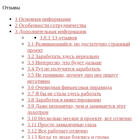
Отзывы
1
Основная информация
2
Особенности сотрудничества
3
Дополнительная информация
3.0.1
13 отзывов
3.1
Развивающийся, но достаточно странный
проект
3.2
Заработать здесь нереально
3.3
Интересно, что будет дальше
3.4
Тут не получится заработать
3.5
Не понимаю, почему про нее пишут
негативно
3.6
Очевидная финансовая пирамида
3.7
Я бы не стала здесь работать
3.8
Заработок в инвестировании
3.9
Даже непонятно, чем и занимается этот
лохотрон
3.10
Несколько месяце в проекте, все отлично
3.11
Просто замыленные глаза
3.12
Все работает отлично
3.13
Когда то люди боялись и грома