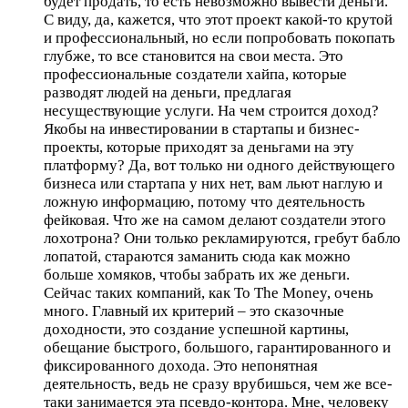
будет продать, то есть невозможно вывести деньги.
С виду, да, кажется, что этот проект какой-то крутой
и профессиональный, но если попробовать покопать
глубже, то все становится на свои места. Это
профессиональные создатели хайпа, которые
разводят людей на деньги, предлагая
несуществующие услуги. На чем строится доход?
Якобы на инвестировании в стартапы и бизнес-
проекты, которые приходят за деньгами на эту
платформу? Да, вот только ни одного действующего
бизнеса или стартапа у них нет, вам льют наглую и
ложную информацию, потому что деятельность
фейковая. Что же на самом делают создатели этого
лохотрона? Они только рекламируются, гребут бабло
лопатой, стараются заманить сюда как можно
больше хомяков, чтобы забрать их же деньги.
Сейчас таких компаний, как To The Money, очень
много. Главный их критерий – это сказочные
доходности, это создание успешной картины,
обещание быстрого, большого, гарантированного и
фиксированного дохода. Это непонятная
деятельность, ведь не сразу врубишься, чем же все-
таки занимается эта псевдо-контора. Мне, человеку