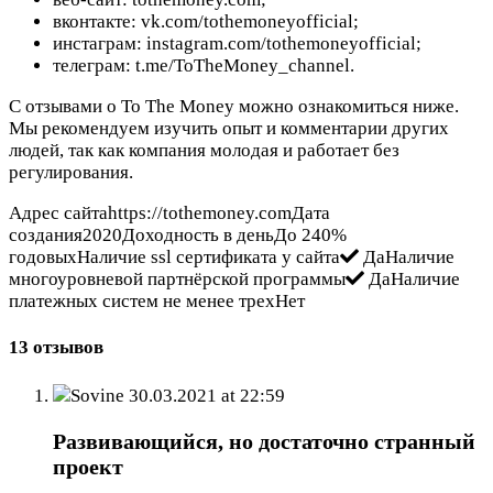
вконтакте: vk.com/tothemoneyofficial;
инстаграм: instagram.com/tothemoneyofficial;
телеграм: t.me/ToTheMoney_channel.
С отзывами о To The Money можно ознакомиться ниже.
Мы рекомендуем изучить опыт и комментарии других
людей, так как компания молодая и работает без
регулирования.
Адрес сайтаhttps://tothemoney.comДата
создания2020Доходность в деньДо 240%
годовыхНаличие ssl сертификата у сайта
ДаНаличие
многоуровневой партнёрской программы
ДаНаличие
платежных систем не менее трехНет
13 отзывов
Sovine
30.03.2021 at 22:59
Развивающийся, но достаточно странный
проект