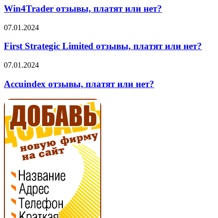
платят
Win4Trader отзывы, платят или нет?
или
нет?
First
07.01.2024
Strategic
Limited
First Strategic Limited отзывы, платят или нет?
отзывы,
платят
Accuindex
07.01.2024
или
отзывы,
нет?
платят
Accuindex отзывы, платят или нет?
или
нет?