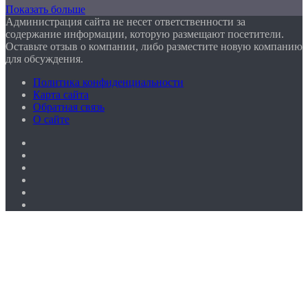
Показать больше
Администрация сайта не несет ответственности за
содержание информации, которую размещают посетители.
Оставьте отзыв о компании, либо разместите новую компанию
для обсуждения.
Политика конфиденциальности
Карта сайта
Обратная связь
О сайте
Facebook
Twitter
YouTube
vk.com
Одноклассники
Telegram
Facebook
Twitter
WhatsApp
Telegram
Кнопка
«Наверх»