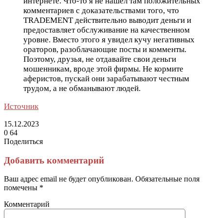
интернете. Что-то я не нашел там положительных
комментариев с доказательствами того, что
TRADEMENT действительно выводит деньги и
предоставляет обслуживание на качественном
уровне. Вместо этого я увидел кучу негативных
ораторов, разоблачающие посты и комменты.
Поэтому, друзья, не отдавайте свои деньги
мошенникам, вроде этой фирмы. Не кормите
аферистов, пускай они зарабатывают честным
трудом, а не обманывают людей.
Источник
15.12.2023
0
64
Поделиться
Facebook
Twitter
LinkedIn
Tumblr
Reddit
Вконтакте
Одноклассники
Skype
Messenger
Messenger
WhatsApp
Telegram
Viber
Line
Поделиться
Печатать
через
Добавить комментарий
электронную
почту
Ваш адрес email не будет опубликован.
Обязательные поля
помечены
*
Комментарий