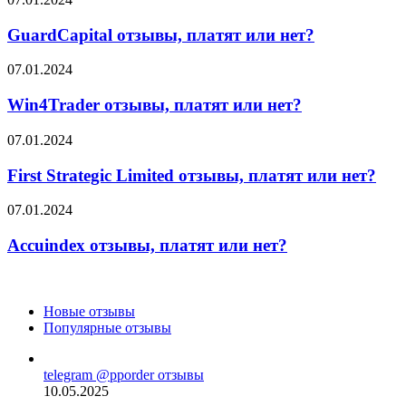
нет?
отзывы,
платят
GuardCapital отзывы, платят или нет?
или
нет?
Win4Trader
07.01.2024
отзывы,
платят
Win4Trader отзывы, платят или нет?
или
нет?
First
07.01.2024
Strategic
Limited
First Strategic Limited отзывы, платят или нет?
отзывы,
платят
Accuindex
07.01.2024
или
отзывы,
нет?
платят
Accuindex отзывы, платят или нет?
или
нет?
Новые отзывы
Популярные отзывы
telegram @pporder отзывы
10.05.2025