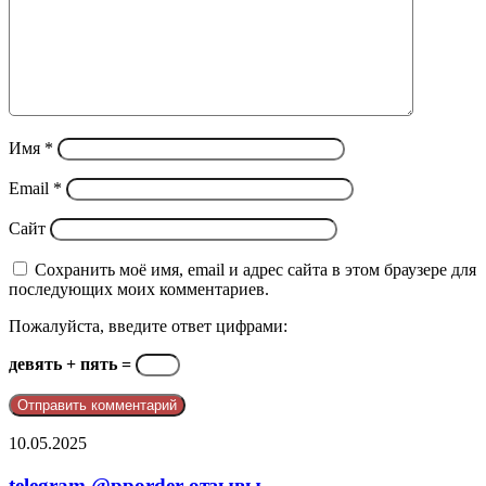
Имя
*
Email
*
Сайт
Сохранить моё имя, email и адрес сайта в этом браузере для
последующих моих комментариев.
Пожалуйста, введите ответ цифрами:
девять + пять =
telegram
10.05.2025
@pporder
отзывы
telegram @pporder отзывы