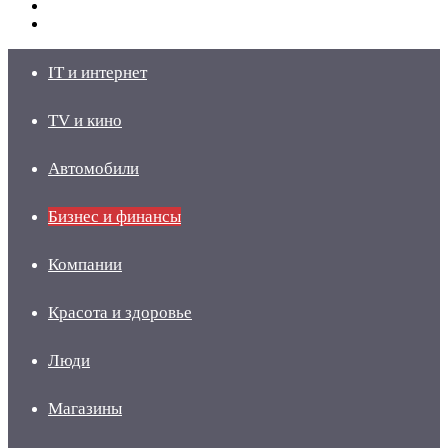
Switch
skin
Войти
IT и интернет
TV и кино
Автомобили
Бизнес и финансы
Компании
Красота и здоровье
Люди
Магазины