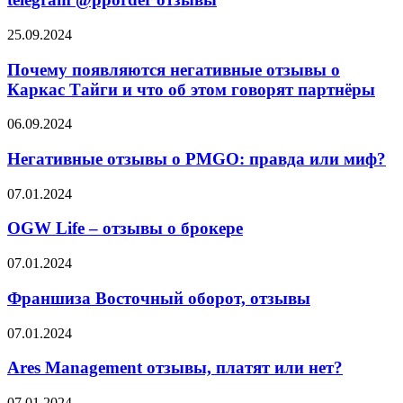
Почему
25.09.2024
появляются
негативные
Почему появляются негативные отзывы о
отзывы
Каркас Тайги и что об этом говорят партнёры
о
Каркас
Негативные
06.09.2024
Тайги
отзывы
и
о
Негативные отзывы о PMGO: правда или миф?
что
PMGO:
об
правда
OGW
07.01.2024
этом
или
Life
говорят
миф?
–
OGW Life – отзывы о брокере
партнёры
отзывы
о
Франшиза
07.01.2024
брокере
Восточный
оборот,
Франшиза Восточный оборот, отзывы
отзывы
Ares
07.01.2024
Management
отзывы,
Ares Management отзывы, платят или нет?
платят
или
GuardCapital
07.01.2024