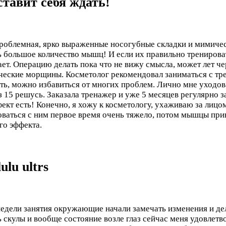
ставит себя ждать!
 проблемная, ярко выраженные носогубные складки и мимиче
ь большое количество мышц! И если их правильно тренирова
ает. Операцию делать пока что не вижу смысла, может лет ч
еские морщины. Косметолог рекомендовал заниматься с тре
ь, можно избавиться от многих проблем. Лично мне уходова
з 15 решусь. Заказала тренажер и уже 5 месяцев регулярно 
ффект есть! Конечно, я хожу к косметологу, ухаживаю за лиц
ироваться с ним первое время очень тяжело, потом мышцы при
го эффекта.
lu ultrs
недели занятия окружающие начали замечать изменения и де
 скулы и вообще состояние возле глаз сейчас меня удовле