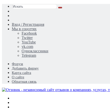
Искать
Switch
skin
Sidebar
Случайная
статья
Вход / Регистрация
Мы в соцсетях
Facebook
Twitter
YouTube
vk.com
Одноклассники
Telegram
Форум
Добавить фирму
Карта сайта
О сайте
Обратная связь
Меню
Искать
Switch