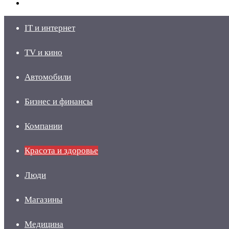
skin
Войти
IT и интернет
TV и кино
Автомобили
Бизнес и финансы
Компании
Красота и здоровье
Люди
Магазины
Медицина