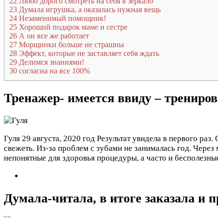
22
Любо дорого смотреть на себя в зеркало
23
Думала игрушка, а оказалась нужная вещь
24
Незаменимый помощник!
25
Хороший подарок маме и сестре
26
А он все же работает
27
Морщинки больше не страшны
28
Эффект, которые не заставляет себя ждать
29
Делимся знаниями!
30
согласна на все 100%
Тренажер- имеется ввиду – трениров
Гуля
29 августа, 2020 год
Результат увидела в первого раз. 
свежеть. Из-за проблем с зубами не занималась год. Через
непонятные для здоровья процедуры, а часто и бесполезны
Думала-читала, в итоге заказала и 