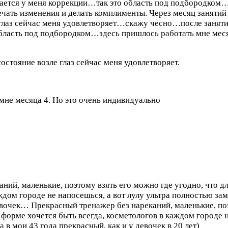
дается у меня коррекции…так это область под подбородком
чать изменения и делать комплименты. Через месяц заняти
 глаз сейчас меня удовлетворяет…скажу чесно…после заняти
бласть под подбородком…здесь пришлось работать мне меся
остояние возле глаз сейчас меня удовлетворяет.
не месяца 4. Но это очень индивидуально
ний, маленькие, поэтому взять его можно где угодно, что д
аждом городе не напосешься, а вот лулу ультра полностью за
девочек…
Прекрасный тренажер без нареканий, маленькие, поэ
 форме хочется быть всегда, косметологов в каждом городе н
 в мои 43 года прекрасный, как и у девочек в 20 лет)