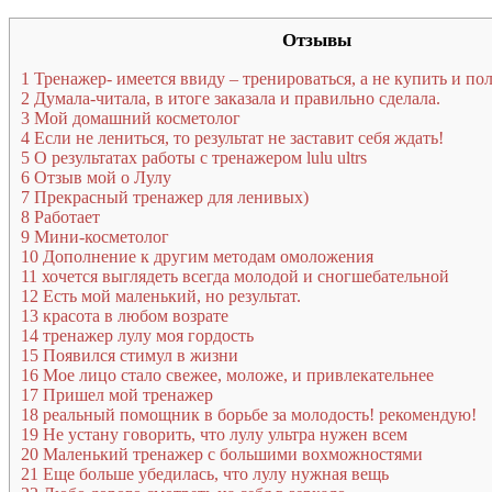
Отзывы
1
Тренажер- имеется ввиду – тренироваться, а не купить и по
2
Думала-читала, в итоге заказала и правильно сделала.
3
Мой домашний косметолог
4
Если не лениться, то результат не заставит себя ждать!
5
О результатах работы с тренажером lulu ultrs
6
Отзыв мой о Лулу
7
Прекрасный тренажер для ленивых)
8
Работает
9
Мини-косметолог
10
Дополнение к другим методам омоложения
11
хочется выглядеть всегда молодой и сногшебательной
12
Есть мой маленький, но результат.
13
красота в любом возрате
14
тренажер лулу моя гордость
15
Появился стимул в жизни
16
Мое лицо стало свежее, моложе, и привлекательнее
17
Пришел мой тренажер
18
реальный помощник в борьбе за молодость! рекомендую!
19
Не устану говорить, что лулу ультра нужен всем
20
Маленький тренажер с большими вохможностями
21
Еще больше убедилась, что лулу нужная вещь