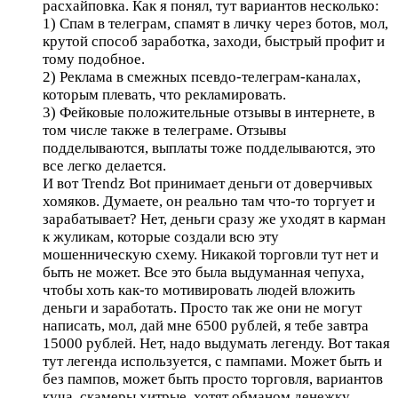
расхайповка. Как я понял, тут вариантов несколько:
1) Спам в телеграм, спамят в личку через ботов, мол,
крутой способ заработка, заходи, быстрый профит и
тому подобное.
2) Реклама в смежных псевдо-телеграм-каналах,
которым плевать, что рекламировать.
3) Фейковые положительные отзывы в интернете, в
том числе также в телеграме. Отзывы
подделываются, выплаты тоже подделываются, это
все легко делается.
И вот Trendz Bot принимает деньги от доверчивых
хомяков. Думаете, он реально там что-то торгует и
зарабатывает? Нет, деньги сразу же уходят в карман
к жуликам, которые создали всю эту
мошенническую схему. Никакой торговли тут нет и
быть не может. Все это была выдуманная чепуха,
чтобы хоть как-то мотивировать людей вложить
деньги и заработать. Просто так же они не могут
написать, мол, дай мне 6500 рублей, я тебе завтра
15000 рублей. Нет, надо выдумать легенду. Вот такая
тут легенда используется, с пампами. Может быть и
без пампов, может быть просто торговля, вариантов
куча, скамеры хитрые, хотят обманом денежку