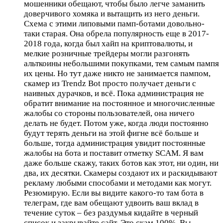
мошенники обещают, чтобы было легче заманить
доверчивого хомяка и вытащить из него деньги.
Схема с этими липовыми памп-ботами довольно-
таки старая. Она обрела популярность еще в 2017-
2018 года, когда был хайп на криптовалюты, и
мелкие розничные трейдеры могли разгонять
альткоины небольшими покупками, тем самым пампя
их цены. Но тут даже никто не занимается пампом,
скамер из Trendz Bot просто получает деньги с
наивных дурачков, и всё. Пока администрация не
обратит внимание на постоянное и многочисленные
жалобы со стороны пользователей, она ничего
делать не будет. Потом уже, когда люди постоянно
будут терять деньги на этой фигне всё больше и
больше, тогда администрация увидит постоянные
жалобы на бота и поставит отметку SCAM. Я вам
даже больше скажу, таких ботов как этот, ни один, ни
два, их десятки. Скамеры создают их и раскидывают
рекламу любыми способами и методами как могут.
Резюмирую. Если вы видите какого-то там бота в
телеграм, где вам обещают удвоить ваш вклад в
течение суток – без раздумья кидайте в черный
список и закрывайте сайт. Это скам 100%. Вы