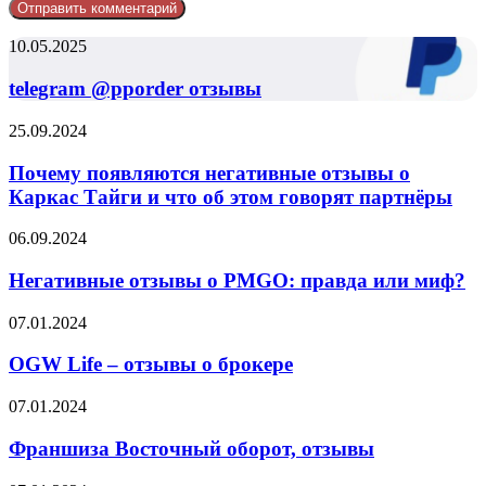
telegram
10.05.2025
@pporder
отзывы
telegram @pporder отзывы
Почему
25.09.2024
появляются
негативные
Почему появляются негативные отзывы о
отзывы
Каркас Тайги и что об этом говорят партнёры
о
Каркас
Негативные
06.09.2024
Тайги
отзывы
и
о
Негативные отзывы о PMGO: правда или миф?
что
PMGO:
об
правда
OGW
07.01.2024
этом
или
Life
говорят
миф?
–
OGW Life – отзывы о брокере
партнёры
отзывы
о
Франшиза
07.01.2024
брокере
Восточный
оборот,
Франшиза Восточный оборот, отзывы
отзывы