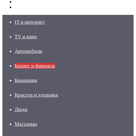
Switch
skin
Войти
IT и интернет
TV и кино
Автомобили
Бизнес и финансы
Компании
Красота и здоровье
Люди
Магазины