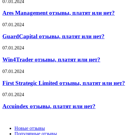
Ares
07.01.2024
Management
отзывы,
Ares Management отзывы, платят или нет?
платят
или
GuardCapital
07.01.2024
нет?
отзывы,
платят
GuardCapital отзывы, платят или нет?
или
нет?
Win4Trader
07.01.2024
отзывы,
платят
Win4Trader отзывы, платят или нет?
или
нет?
First
07.01.2024
Strategic
Limited
First Strategic Limited отзывы, платят или нет?
отзывы,
платят
Accuindex
07.01.2024
или
отзывы,
нет?
платят
Accuindex отзывы, платят или нет?
или
нет?
Новые отзывы
Популярные отзывы