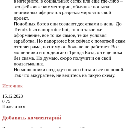
в интернете, в социальных сетях или еще где-либо –
это фейковые комментарии, обычные попытки
анонимных аферистов разрекламировать свой
проект.
Подобных ботов они создают десятками в день. До
Trendz был nanoprotec bot, точно такое же
оформление, все то же самое, те же условия
заработка. Но nanoprotec bot сейчас с пометкой скам
от телеграма, поэтому он больше не работает. Вот
мошенники и продвигают Трендз Бота, он еще пока
без скама. Но думаю, скоро получит и он свой
подзатыльник.
Но мошенники создадут нового бота и все по новой.
Так что аккуратнее, не ведитесь на такую схему.
Источник
15.12.2023
0
75
Поделиться
Facebook
Twitter
LinkedIn
Tumblr
Reddit
Вконтакте
Одноклассники
Skype
Messenger
Messenger
WhatsApp
Telegram
Viber
Line
Поделиться
Печатать
через
Добавить комментарий
электронную
почту