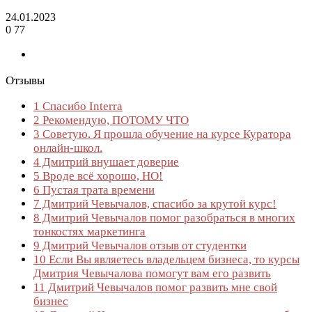
24.01.2023
0
77
Отзывы
1
Спасибо Interra
2
Рекомендую, ПОТОМУ ЧТО
3
Советую. Я прошла обучение на курсе Куратора
онлайн-школ.
4
Дмитрий внушает доверие
5
Вроде всё хорошо, НО!
6
Пустая трата времени
7
Дмитрий Чевычалов, спасибо за крутой курс!
8
Дмитрий Чевычалов помог разобраться в многих
тонкостях маркетинга
9
Дмитрий Чевычалов отзыв от студентки
10
Если Вы являетесь владельцем бизнеса, то курсы
Дмитрия Чевычалова помогут вам его развить
11
Дмитрий Чевычалов помог развить мне свой
бизнес