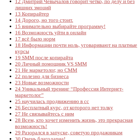
12
Дмитрий Чевычалов говорит четко, по делу и без
лишних эмоций
13
Копирайтер
14
Дорого, но того стоит.
15
внимательно выбирайте программу!
16
Возможность уйти в онлайн
17
всё было норм
18
Информации почти ноль, уговаривают на платные
курсы
19
SMM после копирайта
20
Личный помощник VS SMM
21
Не маркетолог, но СММ
22
полезно для бизнеса
23
Новые возможности
24
Уникальный тренинг “Профессия Интернет-
маркетолог”
25
научилась продвижению в сс
26
Бесплатный курс, от которого нет толку
27
Не связывайтесь с ним
28
Всем, кто хочет изменить жизнь, это прекрасная
возможность!
29
Разорался в запуске, советую продажникам
30
Очень благодарна!