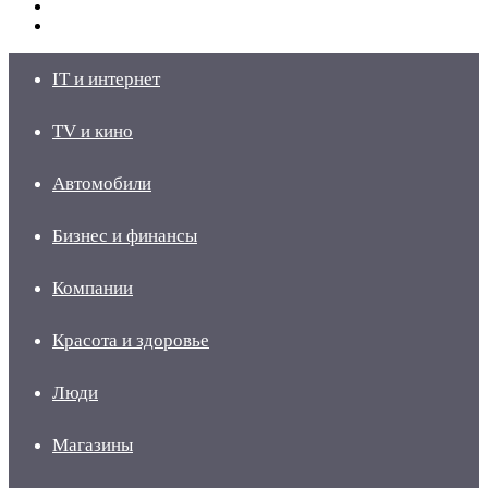
Switch
skin
Войти
IT и интернет
TV и кино
Автомобили
Бизнес и финансы
Компании
Красота и здоровье
Люди
Магазины