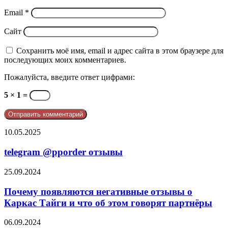
Email
*
Сайт
Сохранить моё имя, email и адрес сайта в этом браузере для
последующих моих комментариев.
Пожалуйста, введите ответ цифрами:
5 × 1 =
telegram
10.05.2025
@pporder
отзывы
telegram @pporder отзывы
Почему
25.09.2024
появляются
негативные
Почему появляются негативные отзывы о
отзывы
Каркас Тайги и что об этом говорят партнёры
о
Каркас
Негативные
06.09.2024
Тайги