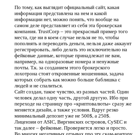
По тому, как выглядит официальный сайт, какая
информация представлена на нем и какой
информации нет, можно понять, что вообще на
самом деле представляет из себя эта брокерская
компания. TrustCorp – это прекрасный пример того
места, где ни в коем случае нельзя не то, чтобы
пополнять и переводить деньги, нельзя даже аккаунт
регистрировать, либо делать это исключительно на
фейковые данные, которые принадлежат не вам,
например, на одноразовые номера и ненужные
почты. Т.к. за созданием этого брокерского
лохотрона стоят откровенные мошенники, задача
которых собрать как можно больше баблишка с
людей и не спалиться.
Сайт создан, такое чувство, из разных частей. Один
человек делал одну часть, другой другую. Ибо при
переходе на страницу про «криптовалюты» сразу же
меняется дизайн, а также условия. Вдруг резко
минимальный депозит уже не 500$, а 250$.
Лицензии от ASIC, Виргинских островов, CySEC и
так далее – фейковые. Проверяется легко и просто.
Во многих негативных отзывах про эту скам-контору