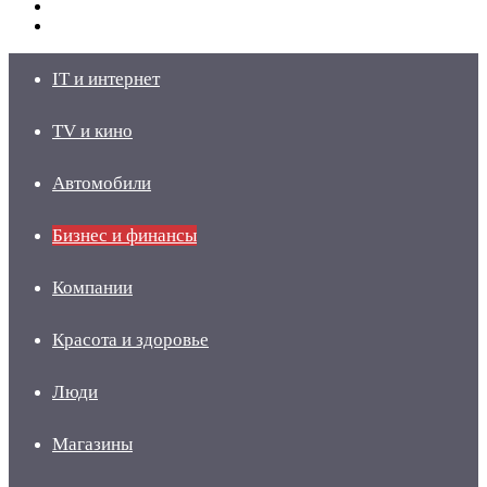
Switch
skin
Войти
IT и интернет
TV и кино
Автомобили
Бизнес и финансы
Компании
Красота и здоровье
Люди
Магазины