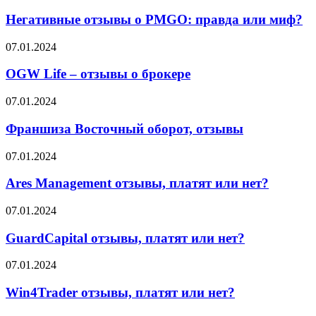
отзывы
и
о
Негативные отзывы о PMGO: правда или миф?
что
PMGO:
об
правда
OGW
07.01.2024
этом
или
Life
говорят
миф?
–
OGW Life – отзывы о брокере
партнёры
отзывы
о
Франшиза
07.01.2024
брокере
Восточный
оборот,
Франшиза Восточный оборот, отзывы
отзывы
Ares
07.01.2024
Management
отзывы,
Ares Management отзывы, платят или нет?
платят
или
GuardCapital
07.01.2024
нет?
отзывы,
платят
GuardCapital отзывы, платят или нет?
или
нет?
Win4Trader
07.01.2024
отзывы,
платят
Win4Trader отзывы, платят или нет?
или
нет?