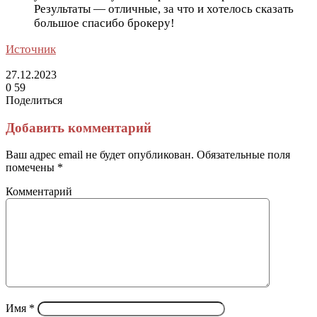
Результаты — отличные, за что и хотелось сказать
большое спасибо брокеру!
Источник
27.12.2023
0
59
Поделиться
Facebook
Twitter
LinkedIn
Tumblr
Reddit
Вконтакте
Одноклассники
Skype
Messenger
Messenger
WhatsApp
Telegram
Viber
Line
Поделиться
Печатать
через
Добавить комментарий
электронную
почту
Ваш адрес email не будет опубликован.
Обязательные поля
помечены
*
Комментарий
Имя
*