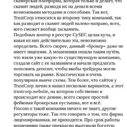
скамерская платформа, которая только и делает, что
скамит людей, разводя их на деньги всеми
возможными методами и способами. Так вот,
TrustCorp относится ко второму типу компаний, так
как разводит и скамит людей налево-направо, всех,
кого сможет вообще заскамить.
Подобных контор в реестре CySEC целая куча, и
какая из них действительно эта, невозможно
определить. Всего скорее, данный «брокер» даже не
имеет лицензии. А мошенники пошли таким путём,
что взяли уже какую-то существующую компанию,
создали сайт с ее названием и начали предлагать
пополнять депозит, чтобы якобы трейдеры могли
торговать на рынке. Классическая и очень
популярная нынче схема. Тем более, что сайтов у
TrustCorp лично я нашел несколько вариантов, а этот
trustcorp.website, на котором собственно и
происходит все деяние, всего скорее простой
фейковая брокерская пустышка, вот и всё.
Fincom о такой компании ничего не знает, другие
регуляторы тоже. Так что говорить о том, что фирма
лицензированная, не приходится. Про срок работы
мошенники также прекрасно выдумали богатую