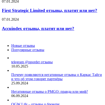
First
07.01.2024
Strategic
Limited
First Strategic Limited отзывы, платят или нет?
отзывы,
платят
Accuindex
07.01.2024
или
отзывы,
нет?
платят
Accuindex отзывы, платят или нет?
или
нет?
Новые отзывы
Популярные отзывы
telegram @pporder отзывы
10.05.2025
Почему появляются негативные отзывы о Каркас Тайги
и что об этом говорят партнёры
25.09.2024
Негативные отзывы о PMGO: правда или миф?
06.09.2024
OGW Life – отзывы о брокере