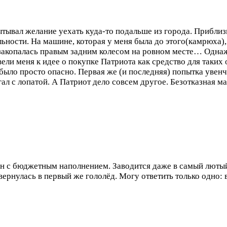
ывал желание уехать куда-то подальше из города. Приблиз
льности. На машине, которая у меня была до этого(камрюха)
о закопалась правым задним колесом на ровном месте…
Однаж
ли меня к идее о покупке Патриота как средство для таких 
было просто опасно. Первая же (и последняя) попытка увенч
гал с лопатой. А Патриот дело совсем другое. Безотказная 
н с бюджетным наполнением. Заводится даже в самый лютый 
евернулась в первый же гололёд. Могу ответить только одно: