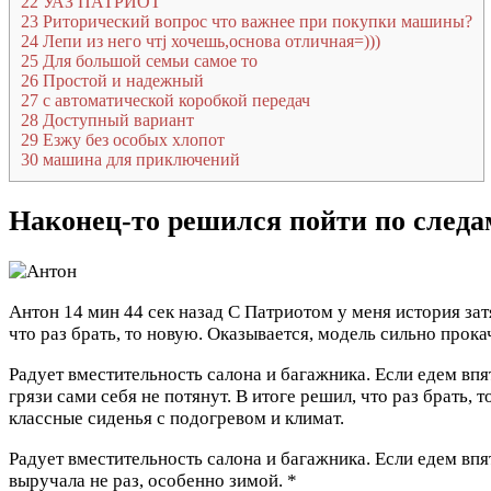
22
УАЗ ПАТРИОТ
23
Риторический вопрос что важнее при покупки машины?
24
Лепи из него чтj хочешь,основа отличная=)))
25
Для большой семьи самое то
26
Простой и надежный
27
с автоматической коробкой передач
28
Доступный вариант
29
Езжу без особых хлопот
30
машина для приключений
Наконец-то решился пойти по следа
Антон
14 мин 44 сек назад
С Патриотом у меня история затя
что раз брать, то новую. Оказывается, модель сильно прок
Радует вместительность салона и багажника. Если едем в
грязи сами себя не потянут. В итоге решил, что раз брать,
классные сиденья с подогревом и климат.
Радует вместительность салона и багажника. Если едем впят
выручала не раз, особенно зимой. *