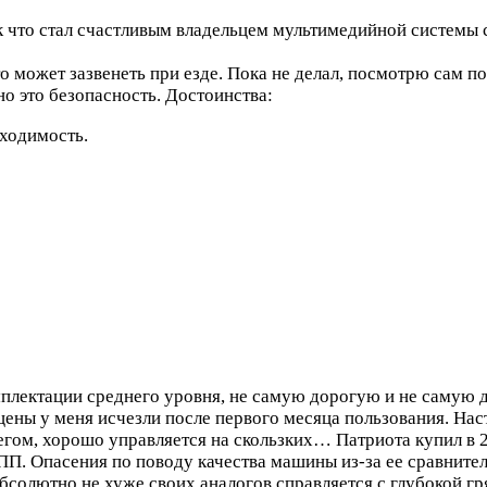
что стал счастливым владельцем мультимедийной системы со
 может зазвенеть при езде. Пока не делал, посмотрю сам по
но это безопасность.
Достоинства:
оходимость.
мплектации среднего уровня, не самую дорогую и не самую 
 цены у меня исчезли после первого месяца пользования. Н
негом, хорошо управляется на скользких…
Патриота купил в 
П. Опасения по поводу качества машины из-за ее сравнител
солютно не хуже своих аналогов справляется с глубокой гр