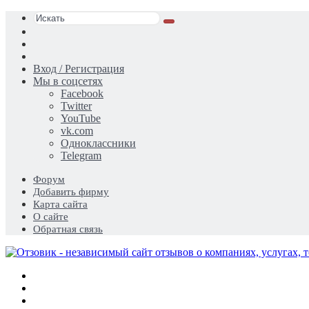
Искать
Switch
skin
Sidebar
Случайная
статья
Вход / Регистрация
Мы в соцсетях
Facebook
Twitter
YouTube
vk.com
Одноклассники
Telegram
Форум
Добавить фирму
Карта сайта
О сайте
Обратная связь
Меню
Искать
Switch