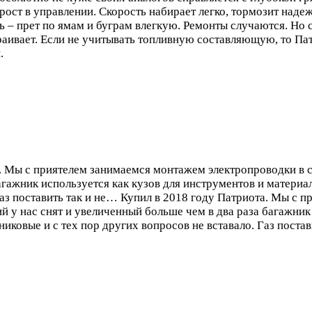
ост в управлении. Скорость набирает легко, тормозит надежн
сь – прет по ямам и буграм влегкую. Ремонты случаются. Но
траивает. Если не учитывать топливную составляющую, то Па
.
. Мы с приятелем занимаемся монтажем электропроводки в 
агажник используется как кузов для инструментов и материа
Газ поставить так и не…
Купил в 2018 году Патриота. Мы с п
 у нас снят и увеличенный больше чем в два раза багажник 
ковые и с тех пор других вопросов не вставало. Газ постави