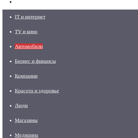
skin
Войти
IT и интернет
TV и кино
Автомобили
Бизнес и финансы
Компании
Красота и здоровье
Люди
Магазины
Медицина