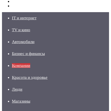
Switch
skin
Войти
IT и интернет
TV и кино
Автомобили
Бизнес и финансы
Компании
Красота и здоровье
Люди
Магазины