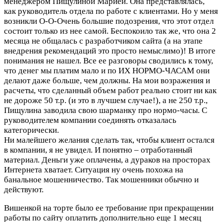
менеджером Пищулиной Марией. Она представлялась,
как руководитель отдела по работе с клиентами. Но у меня
возникли О-О-Очень большие подозрения, что этот отдел
состоит только из нее самой. Беспокоило так же, что она 2
месяца не общалась с разработчиком сайта (а на этапе
внедрения рекомендаций это просто немыслимо)! В итоге
понимания не нашел. Все ее разговоры сводились к тому,
что денег мы платим мало и по ИХ НОРМО-ЧАСАМ они
делают даже больше, чем должны. На мои возражения и
расчеты, что сделанный объем работ реально стоит ни как
не дороже 50 т.р. (и это в лучшем случае!), а не 250 т.р.,
Пищулина заводила свою шарманку про нормо-часы. С
руководителем компании соединять отказалась
категорически.
Ни малейшего желания сделать так, чтобы клиент остался
в компании, я не увидел. И понятно – отработанный
материал. Деньги уже оплачены, а дураков на просторах
Интернета хватает. Ситуация ну очень похожа на
банальное мошенничество. Так мошенники обычно и
действуют.
Вишенкой на торте было ее требование при прекращении
работы по сайту оплатить дополнительно еще 1 месяц