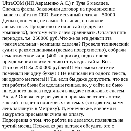
UltraCOM (ИП Авраменко А.С.) г. Тула 6 месяцев.
Сначала факты. Заключили договор на продвижение
нашего сайта по СЕО. Ежемесячный платеж – 50000.
Деньги, конечно, не самые большие, но вполне
адекватные. Продвигаю не один сайт (в других
компаниях), поэтому есть с чем сравнивать. Оплатил пять
периодов, т.е. 250000 руб. Что же за эти деньги эта
«замечательная» компания сделала? Провели технический
аудит с рекомендациями (весьма поверхностно), собрали
семантическое ядро (400 запросов), подготовили
предложения по изменению структуры сайта. Все.
И это все!!! За 250 000 рублей!!! На самом сайте не
поменяли ни одну букву!!! Не написали ни одного текста,
ни одного метатега!!! Т.е. если бы даже допустить, что все
эти работы были бы сделаны гениально, у сайта не было
ни единого шанса подняться в выдаче поисковых систем.
Ах, да! Они же еще регулярно присылали отчеты о том,
как сайт падает в поисковых системах (это для тех, кому
лень заглянуть в Метрику). И, конечно же, вовремя и
аккуратно присылали счета на оплату.
Подозрения о том, что работа не делается, появились на
третий месяц. Несколько раз пытался обсудить это с