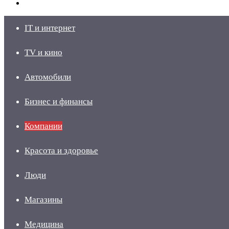
skin
Войти
IT и интернет
TV и кино
Автомобили
Бизнес и финансы
Компании
Красота и здоровье
Люди
Магазины
Медицина