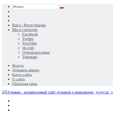
Искать
Switch
skin
Sidebar
Случайная
статья
Вход / Регистрация
Мы в соцсетях
Facebook
Twitter
YouTube
vk.com
Одноклассники
Telegram
Форум
Добавить фирму
Карта сайта
О сайте
Обратная связь
Меню
Искать
Switch