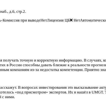
б., д.6, стр.2.
ть-Комиссия при выводеНетЛицензия ЦБ
НетАвтоматически
 получать точную и корректную информацию. В случаях, ког
х в России способны давать близкие к реальности прогноз
нным компаниям из-за недостатка компетенции. Приятно зна
расскажут. В вопросах инвестирования это высказывание акту
ся хотелось «под присмотром» экспертов. Их я нашёл в UMGT.
й с ними.