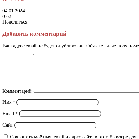
04.01.2024
0
62
Поделиться
Facebook
Twitter
LinkedIn
Tumblr
Reddit
Вконтакте
Одноклассники
Skype
Messenger
Messenger
WhatsApp
Telegram
Viber
Line
Поделиться
Печатать
через
Добавить комментарий
электронную
почту
Ваш адрес email не будет опубликован.
Обязательные поля пом
Комментарий
Имя
*
Email
*
Сайт
Сохранить моё имя, email и адрес сайта в этом браузере д