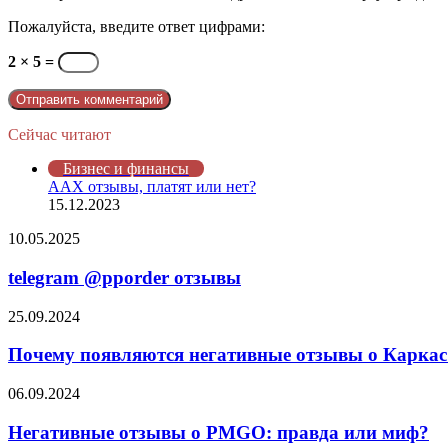
Пожалуйста, введите ответ цифрами:
2 × 5 =
Сейчас читают
Закрыть
Бизнес и финансы
AAX отзывы, платят или нет?
15.12.2023
telegram
10.05.2025
@pporder
отзывы
telegram @pporder отзывы
Почему
25.09.2024
появляются
негативные
Почему появляются негативные отзывы о Каркас 
отзывы
о
Негативные
06.09.2024
Каркас
отзывы
Тайги
о
Негативные отзывы о PMGO: правда или миф?
и
PMGO: