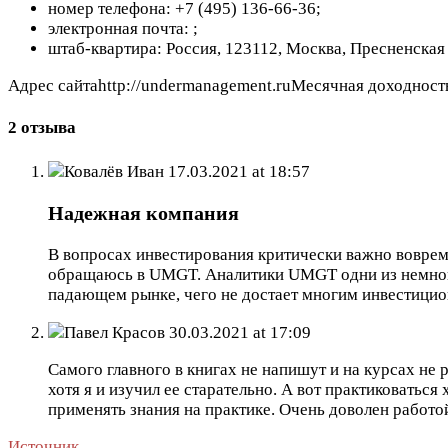
номер телефона: +7 (495) 136-66-36;
электронная почта:
;
штаб-квартира: Россия, 123112, Москва, Пресненская на
Адрес сайтаhttp://undermanagement.ruМесячная доходнос
2 отзыва
Ковалёв Иван
17.03.2021 at 18:57
Надежная компания
В вопросах инвестирования критически важно вовремя
обращаюсь в UMGT. Аналитики UMGT одни из немноги
падающем рынке, чего не достает многим инвестицио
Павел Красов
30.03.2021 at 17:09
Самого главного в книгах не напишут и на курсах не 
хотя я и изучил ее старательно. А вот практиковать
применять знания на практике. Очень доволен работо
Источник