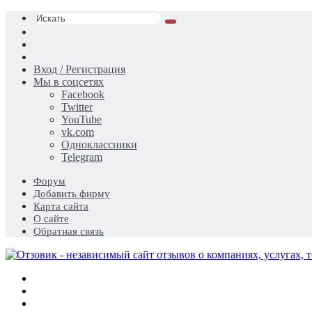
Искать
Switch
skin
Sidebar
Случайная
статья
Вход / Регистрация
Мы в соцсетях
Facebook
Twitter
YouTube
vk.com
Одноклассники
Telegram
Форум
Добавить фирму
Карта сайта
О сайте
Обратная связь
Меню
Искать
Switch