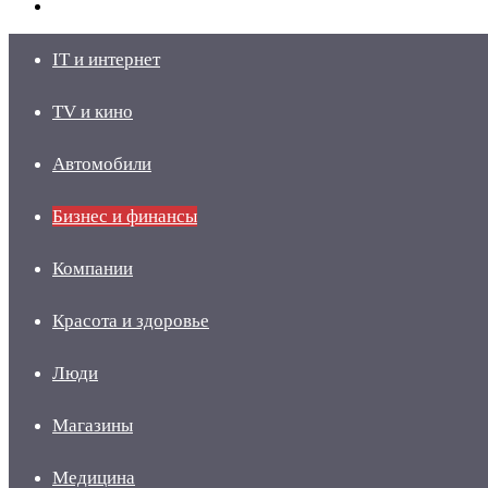
skin
Войти
IT и интернет
TV и кино
Автомобили
Бизнес и финансы
Компании
Красота и здоровье
Люди
Магазины
Медицина