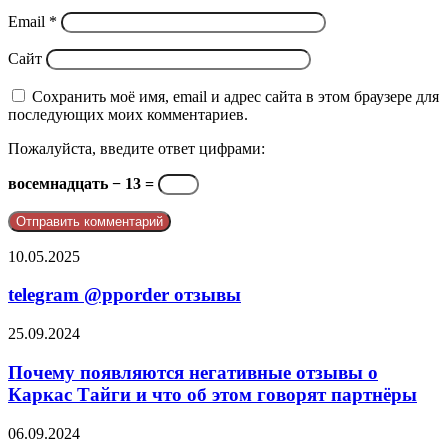
Email
*
Сайт
Сохранить моё имя, email и адрес сайта в этом браузере для
последующих моих комментариев.
Пожалуйста, введите ответ цифрами:
восемнадцать − 13 =
telegram
10.05.2025
@pporder
отзывы
telegram @pporder отзывы
Почему
25.09.2024
появляются
негативные
Почему появляются негативные отзывы о
отзывы
Каркас Тайги и что об этом говорят партнёры
о
Каркас
Негативные
06.09.2024
Тайги