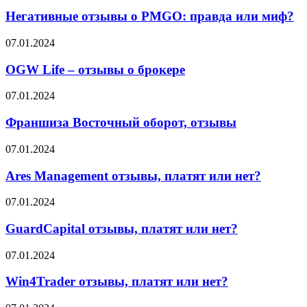
отзывы
и
о
Негативные отзывы о PMGO: правда или миф?
что
PMGO:
об
правда
OGW
07.01.2024
этом
или
Life
говорят
миф?
–
OGW Life – отзывы о брокере
партнёры
отзывы
о
Франшиза
07.01.2024
брокере
Восточный
оборот,
Франшиза Восточный оборот, отзывы
отзывы
Ares
07.01.2024
Management
отзывы,
Ares Management отзывы, платят или нет?
платят
или
GuardCapital
07.01.2024
нет?
отзывы,
платят
GuardCapital отзывы, платят или нет?
или
нет?
Win4Trader
07.01.2024
отзывы,
платят
Win4Trader отзывы, платят или нет?
или
нет?