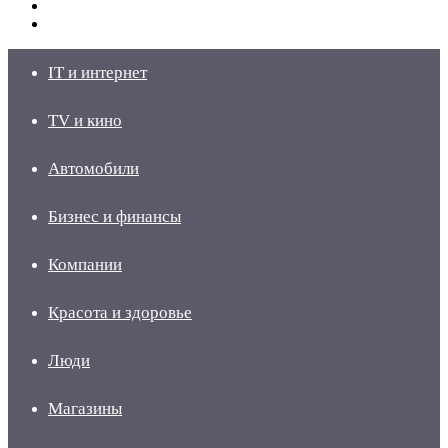
Switch
skin
Войти
IT и интернет
TV и кино
Автомобили
Бизнес и финансы
Компании
Красота и здоровье
Люди
Магазины