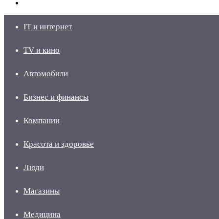
skin
Войти
IT и интернет
TV и кино
Автомобили
Бизнес и финансы
Компании
Красота и здоровье
Люди
Магазины
Медицина