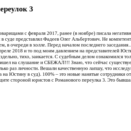
ереулок 3
варищами с февраля 2017, ранее (в ноябре) писала негативны
 суде представлял Фадеев Олег Альбертович. Не компетентны
м, в очереди в холле. Перед началом последнего заседани
 апреле 2018 и то под моим давлением на представителей Юс
здельно, тихо, заикается. С судебным делом ознакомился то
 пришел на слушание и СБЕЖАЛ!!! Знаю, что сейчас существ
олько раз личности. Вешали качественную лапшу, что исслед
а на Юстину в суд). 100% – это новые нанятые сотрудники 
дите стороной юристов с Романового переулка 3. Это бывша