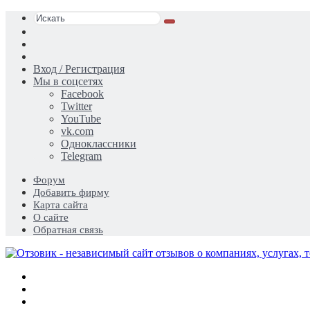
Искать
Switch
skin
Sidebar
Случайная
статья
Вход / Регистрация
Мы в соцсетях
Facebook
Twitter
YouTube
vk.com
Одноклассники
Telegram
Форум
Добавить фирму
Карта сайта
О сайте
Обратная связь
Меню
Искать
Switch