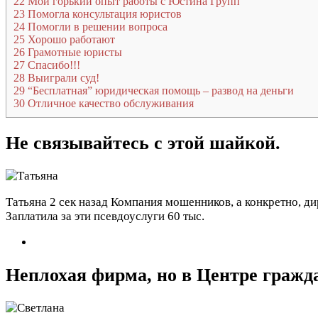
22
Мой горький опыт работы с Юстина Групп
23
Помогла консультация юристов
24
Помогли в решении вопроса
25
Хорошо работают
26
Грамотные юристы
27
Спасибо!!!
28
Выиграли суд!
29
“Бесплатная” юридическая помощь – развод на деньги
30
Отличное качество обслуживания
Не связывайтесь с этой шайкой.
Татьяна
2 сек назад
Компания мошенников, а конкретно, ди
Заплатила за эти псевдоуслуги 60 тыс.
Неплохая фирма, но в Центре гражд