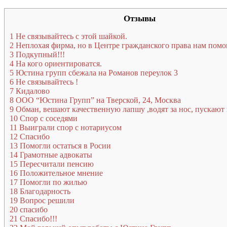
Отзывы
1
Не связывайтесь с этой шайкой.
2
Неплохая фирма, но в Центре гражданского права нам помо
3
Подкупный!!!
4
На кого ориентироватся.
5
Юстина групп сбежала на Романов переулок 3
6
Не связывайтесь !
7
Кидалово
8
ООО “Юстина Групп” на Тверской, 24, Москва
9
Обман, вешают качественную лапшу ,водят за нос, пускают 
10
Спор с соседями
11
Выиграли спор с нотариусом
12
Спасибо
13
Помогли остаться в Росии
14
Грамотные адвокаты
15
Пересчитали пенсию
16
Положительное мнение
17
Помогли по жилью
18
Благодарность
19
Вопрос решили
20
спасибо
21
Спасибо!!!