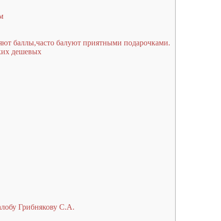
м
яют баллы,часто балуют приятными подарочками.
ских дешевых
обу Грибнякову С.А.