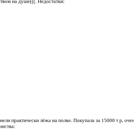
ством на душе(((.
Недостатки:
рнели практически лёжа на полке. Покупала за 15000 т р, оч
инства: