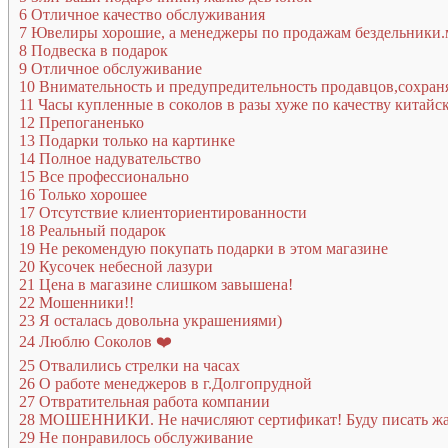
6
Отличное качество обслуживания
7
Ювелиры хорошие, а менеджеры по продажам бездельники.
8
Подвеска в подарок
9
Отличное обслуживание
10
Внимательность и предупредительность продавцов,сохран
11
Часы купленные в соколов в разы хуже по качеству китай
12
Препоганенько
13
Подарки только на картинке
14
Полное надувательство
15
Все профессионально
16
Только хорошее
17
Отсутствие клиенториентированности
18
Реальный подарок
19
Не рекомендую покупать подарки в этом магазине
20
Кусочек небесной лазури
21
Цена в магазине слишком завышена!
22
Мошенники!!
23
Я осталась довольна украшениями)
24
Люблю Соколов ❤️
25
Отвалились стрелки на часах
26
О работе менеджеров в г.Долгопрудной
27
Отвратительная работа компании
28
МОШЕННИКИ. Не начисляют сертификат! Буду писать жал
29
Не понравилось обслуживание