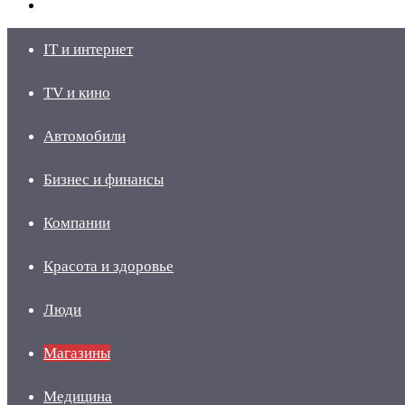
skin
Войти
IT и интернет
TV и кино
Автомобили
Бизнес и финансы
Компании
Красота и здоровье
Люди
Магазины
Медицина