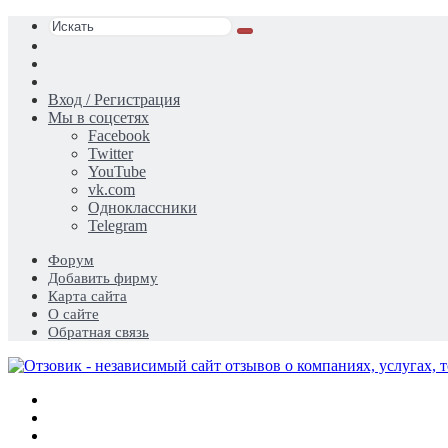
Искать
Switch
skin
Sidebar
Случайная
статья
Вход / Регистрация
Мы в соцсетях
Facebook
Twitter
YouTube
vk.com
Одноклассники
Telegram
Форум
Добавить фирму
Карта сайта
О сайте
Обратная связь
Меню
Искать
Switch