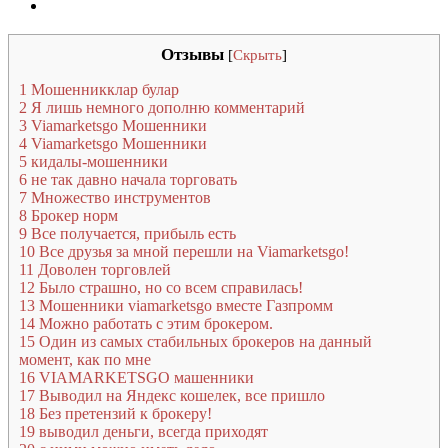
Отзывы
[
Скрыть
]
1
Мошенникклар булар
2
Я лишь немного дополню комментарий
3
Viamarketsgo Мошенники
4
Viamarketsgo Мошенники
5
кидалы-мошенники
6
не так давно начала торговать
7
Множество инструментов
8
Брокер норм
9
Все получается, прибыль есть
10
Все друзья за мной перешли на Viamarketsgo!
11
Доволен торговлей
12
Было страшно, но со всем справилась!
13
Мошенники viamarketsgo вместе Газпромм
14
Можно работать с этим брокером.
15
Один из самых стабильных брокеров на данный
момент, как по мне
16
VIAMARKETSGO машенники
17
Выводил на Яндекс кошелек, все пришло
18
Без претензий к брокеру!
19
выводил деньги, всегда приходят