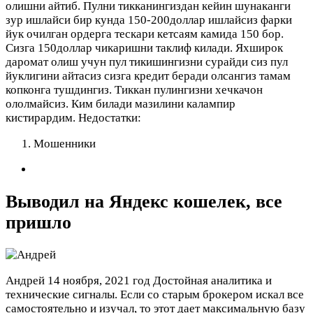
олишни айтиб. Пулни тикканингиздан кейин шунаканги
зур ишлайси бир кунда 150-200доллар ишлайсиз фарки
йук очилган ордерга тескари кетсаям камида 150 бор.
Сизга 150доллар чикаришни таклиф килади. Яхширок
даромат олиш учун пул тикишингизни сурайди сиз пул
йуклигини айтасиз сизга кредит беради олсангиз тамам
копконга тушдингиз. Тиккан пулингизни хечкачон
ололмайсиз. Ким билади мазилини калампир
кистирардим.
Недостатки:
Мошенники
Выводил на Яндекс кошелек, все
пришло
Андрей
14 ноября, 2021 год
Достойная аналитика и
технические сигналы. Если со старым брокером искал все
самостоятельно и изучал, то этот дает максимальную базу