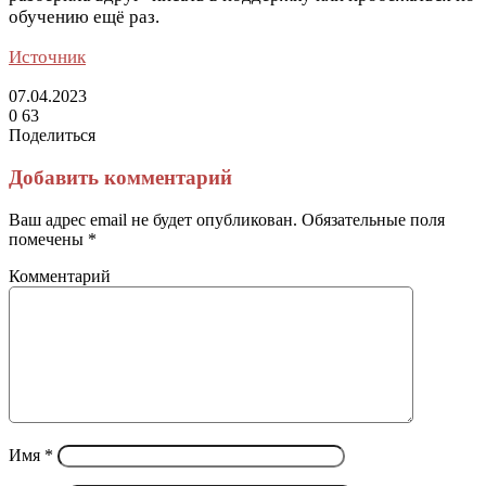
обучению ещё раз.
Источник
07.04.2023
0
63
Поделиться
Facebook
Twitter
LinkedIn
Tumblr
Reddit
Вконтакте
Одноклассники
Skype
Messenger
Messenger
WhatsApp
Telegram
Viber
Line
Поделиться
Печатать
через
Добавить комментарий
электронную
почту
Ваш адрес email не будет опубликован.
Обязательные поля
помечены
*
Комментарий
Имя
*