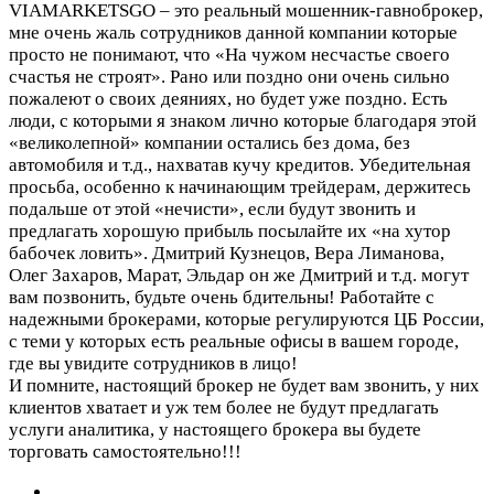
VIAMARKETSGO – это реальный мошенник-гавноброкер,
мне очень жаль сотрудников данной компании которые
просто не понимают, что «На чужом несчастье своего
счастья не строят». Рано или поздно они очень сильно
пожалеют о своих деяниях, но будет уже поздно. Есть
люди, с которыми я знаком лично которые благодаря этой
«великолепной» компании остались без дома, без
автомобиля и т.д., нахватав кучу кредитов. Убедительная
просьба, особенно к начинающим трейдерам, держитесь
подальше от этой «нечисти», если будут звонить и
предлагать хорошую прибыль посылайте их «на хутор
бабочек ловить». Дмитрий Кузнецов, Вера Лиманова,
Олег Захаров, Марат, Эльдар он же Дмитрий и т.д. могут
вам позвонить, будьте очень бдительны! Работайте с
надежными брокерами, которые регулируются ЦБ России,
с теми у которых есть реальные офисы в вашем городе,
где вы увидите сотрудников в лицо!
И помните, настоящий брокер не будет вам звонить, у них
клиентов хватает и уж тем более не будут предлагать
услуги аналитика, у настоящего брокера вы будете
торговать самостоятельно!!!