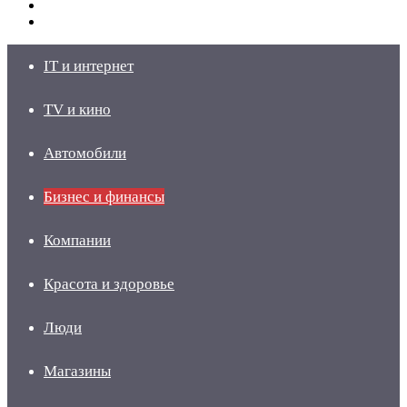
Switch
skin
Войти
IT и интернет
TV и кино
Автомобили
Бизнес и финансы
Компании
Красота и здоровье
Люди
Магазины