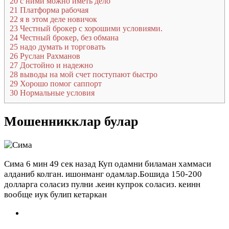
20
с ними можно иметь дело
21
Платформа рабочая
22
я в этом деле новичок
23
Честный брокер с хорошими условиями.
24
Честный брокер, без обмана
25
надо думать и торговать
26
Руслан Рахманов
27
Достойно и надежно
28
выводы на мой счет поступают быстро
29
Хорошо помог саппорт
30
Нормальные условия
Мошенникклар булар
Сима
6 мин 49 сек назад
Куп одамни биламан хаммаси
алданиб колган. ишонманг одамлар.Бошида 150-200
долларга соласиз пулни .кеин купрок соласиз. кеинн
вообще иук булип кетаркан