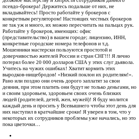
должное мастерству и хитрости сотрудников данного
псевдо-брокера! Держитесь подальше от них, не
вкладывайтесь! Просто работайте у брокеров с
конкретным регулятором! Настоящих честных брокеров
не так уж и много, их можно пересчитать на пальцах рук.
Работайте у брокеров, имеющих: офис
(представительство) в вашем городе; лицензию, ИНН,
конкретные городские номера телефонов и т.д.
Мошенники мастерски пользуются простотой и
доверчивостью жителей России и стран СНГ!!! Я лично
потерял более 20 000 долларов США у этих слуг дьявола.
Учитесь на чужих ошибках! Хватит кормить этих
выродков-нищебродов! «Низкий поклон их родителям!».
Рано или поздно они очень дорого заплатят за свои
деяния, при этом платить они будут не только деньгами, но
и своим здоровьем, здоровьем своих очень близких
людей (родителей, детей, жен, мужей)! Я буду молится
каждый день и просить у Всевышнего чтобы этот день для
них наступил в кратчайшие сроки! Я уверен в том, что у
некоторых их сотрудников проблемы уже начались, но это
пока цветочки…