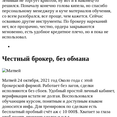
ленивый не торгует криптой, ну вот и я наконец-то
решился. Поначалу конечно голова кипела, но спасибо
персональному менеджеру и куче материалов обучения,
со всем разобрался, все проще, чем кажется. Сейчас
осваиваю другие инструменты. По брокеру нареканий
нет, все прозрачно, честно, ордера закрываются
мгновенно, есть удобное кредитное плечо, но я пока не
использовал.
Честный брокер, без обмана
Матвей
24 октября, 2021 год
Около года с этой
брокерской фирмой. Работает без лагов, сделки
исполняются без сбоев. Удобный простой личный кабинет,
верификация кстати не долгая. Воспользовался
обучающим курсом, понятным и доступным языком
доносится инфа. Для тренировок по сделкам есть
бесплатный пробный счёт аж с 10 000$. Хватает за глаза
чтоб понять принцип сделок и и.т.д.