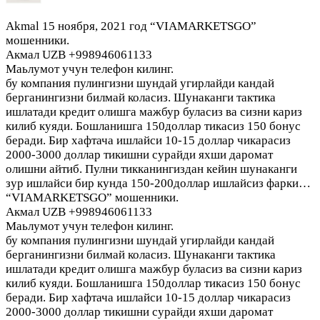
Akmal
15 ноября, 2021 год
“VIAMARKETSGO”
мошенники.
Акмал UZB +998946061133
Маьлумот учун телефон килинг.
бу компания пулингизни шундай угирлайди кандай
берганингизни билмай коласиз. Шунаканги тактика
ишлатади кредит олишга мажбур буласиз ва сизни кариз
килиб куяди. Бошланишга 150доллар тикасиз 150 бонус
беради. Бир хафтача ишлайси 10-15 доллар чикарасиз
2000-3000 доллар тикишни сурайди яхши даромат
олишни айтиб. Пулни тикканингиздан кейин шунаканги
зур ишлайси бир кунда 150-200доллар ишлайсиз фарки…
“VIAMARKETSGO” мошенники.
Акмал UZB +998946061133
Маьлумот учун телефон килинг.
бу компания пулингизни шундай угирлайди кандай
берганингизни билмай коласиз. Шунаканги тактика
ишлатади кредит олишга мажбур буласиз ва сизни кариз
килиб куяди. Бошланишга 150доллар тикасиз 150 бонус
беради. Бир хафтача ишлайси 10-15 доллар чикарасиз
2000-3000 доллар тикишни сурайди яхши даромат