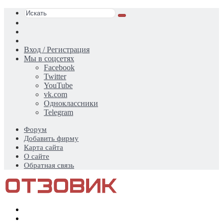
Искать
Switch
skin
Sidebar
Случайная
статья
Вход / Регистрация
Мы в соцсетях
Facebook
Twitter
YouTube
vk.com
Одноклассники
Telegram
Форум
Добавить фирму
Карта сайта
О сайте
Обратная связь
Меню
Искать