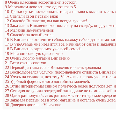
8
Очень классный ассортимент, восторг!
9
Магазином доволен, это однозначно 5
10
Третьи сутки после оплаты товара пытаюсь выяснить есть 
11
Сделали свой первый заказ
12
Спасибо Випавеню, вы как всегда лучшие!
13
Заказали в Випавеню костюм сыну на свадьбу, он друг жен
14
Магазин замечательный!
15
Спасибо за новый стиль
16
В Випавеню отличные сейлы, нахожу себе крутые шмотки
17
В VipAvenue мне нравится все, начиная от сайта и заканчи
18
В Випавеню одеваемся уже всей семьей
19
Магазин советую однозначно
20
Очень люблю магазин Випавеню
21
Всем очень советую
22
Первый раз заказала в Випавеню и очень довольна
23
Воспользовался услугой персонального стилиста ВипАвеню
24
Учусь на стилиста, поэтому VipAvenue использую не тольк
25
Удобный формат, много достойных моделей.
26
Этим интернет-магазином пользуюсь более полутора лет, н
27
Сегодня получила очередной заказ, даже не помню какой по
28
Один раз подумай, семь раз закажи, это теперь мое кредо
29
Заказала первый раз в этом магазине и осталась очень дово
30
Доверяю доставке Vipavenue.