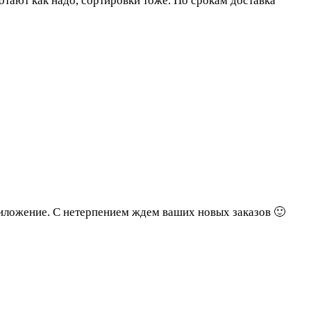
отают как надо, сортировки тоже. По срокам доставка
риложение. С нетерпением ждем ваших новых заказов 🙂