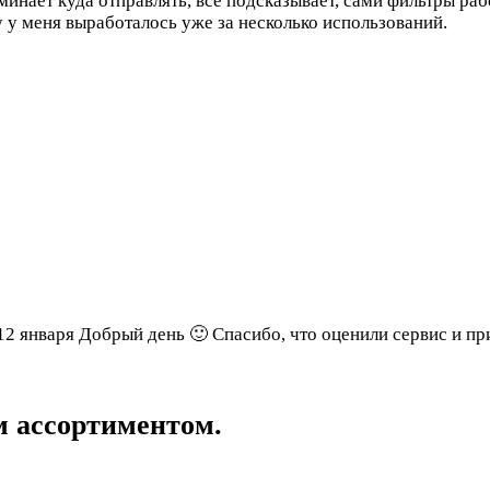
инает куда отправлять, все подсказывает, сами фильтры раб
су у меня выработалось уже за несколько использований.
 12 января
Добрый день 🙂 Спасибо, что оценили сервис и п
 ассортиментом.