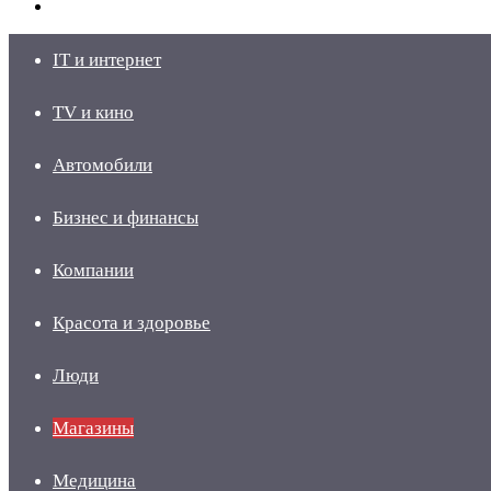
skin
Войти
IT и интернет
TV и кино
Автомобили
Бизнес и финансы
Компании
Красота и здоровье
Люди
Магазины
Медицина