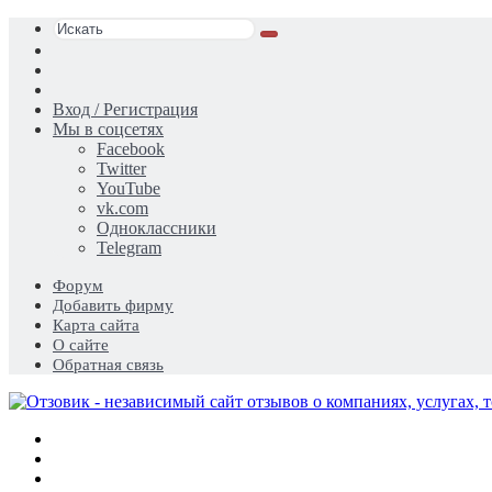
Искать
Switch
skin
Sidebar
Случайная
статья
Вход / Регистрация
Мы в соцсетях
Facebook
Twitter
YouTube
vk.com
Одноклассники
Telegram
Форум
Добавить фирму
Карта сайта
О сайте
Обратная связь
Меню
Искать
Switch