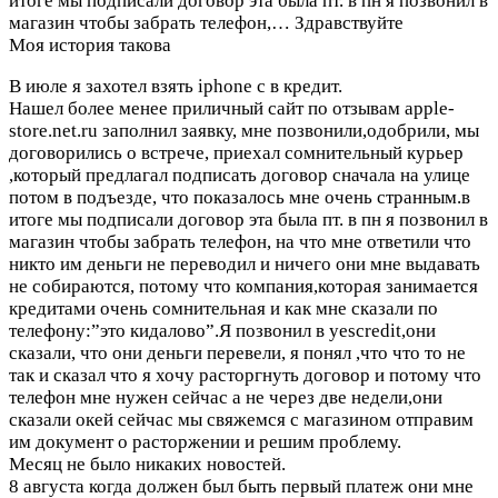
итоге мы подписали договор эта была пт. в пн я позвонил в
магазин чтобы забрать телефон,…
Здравствуйте
Моя история такова
В июле я захотел взять iphone c в кредит.
Нашел более менее приличный сайт по отзывам apple-
store.net.ru заполнил заявку, мне позвонили,одобрили, мы
договорились о встрече, приехал сомнительный курьер
,который предлагал подписать договор сначала на улице
потом в подъезде, что показалось мне очень странным.в
итоге мы подписали договор эта была пт. в пн я позвонил в
магазин чтобы забрать телефон, на что мне ответили что
никто им деньги не переводил и ничего они мне выдавать
не собираются, потому что компания,которая занимается
кредитами очень сомнительная и как мне сказали по
телефону:”это кидалово”.Я позвонил в yescredit,они
сказали, что они деньги перевели, я понял ,что что то не
так и сказал что я хочу расторгнуть договор и потому что
телефон мне нужен сейчас а не через две недели,они
сказали окей сейчас мы свяжемся с магазином отправим
им документ о расторжении и решим проблему.
Месяц не было никаких новостей.
8 августа когда должен был быть первый платеж они мне