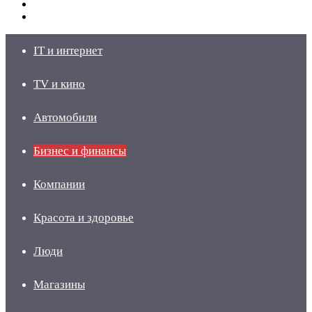
Switch
skin
Войти
IT и интернет
TV и кино
Автомобили
Бизнес и финансы
Компании
Красота и здоровье
Люди
Магазины