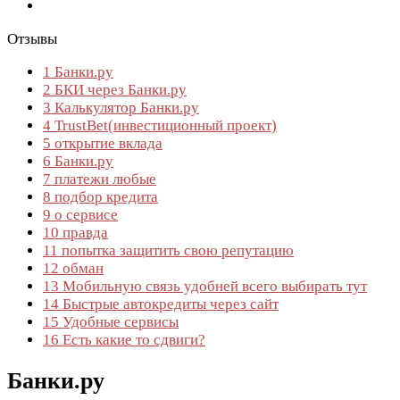
Отзывы
1
Банки.ру
2
БКИ через Банки.ру
3
Калькулятор Банки.ру
4
TrustBet(инвестиционный проект)
5
открытие вклада
6
Банки.ру
7
платежи любые
8
подбор кредита
9
о сервисе
10
правда
11
попытка защитить свою репутацию
12
обман
13
Мобильную связь удобней всего выбирать тут
14
Быстрые автокредиты через сайт
15
Удобные сервисы
16
Есть какие то сдвиги?
Банки.ру