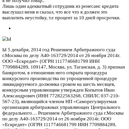
я не получил товар..
Лишь один адекватный сотрудник из ренесанс кредита
выслушал меня и сказал, что все что я должен это
выплатить неустойку, т.е процент за 10 дней просрочки.
Ы
5 декабря, 2014 год
Решением Арбитражного суда
г.Москвы по делу А40-163729/2014 от 26 ноября 2014г.
ООО «Ескредит» (ОГРН 1117746681799 ИНН
7709884289, 109147, Москва, ул. Таганская, д. 3) признан
банкротом, в отношении него открыта процедура
конкурсного производства по упрощенной процедуре
ликвидируемого должника сроком на шесть месяцев,
конкурсным управляющим утвержден Копытов Иван
Александрович (ИНН 772822563268, СНИЛС 037-210-
567-23), являющийся членом НП «Саморегулируемая
организация арбитражных управляющих Центрального
федерального…
Решением Арбитражного суда г.Москвы
по делу А40-163729/2014 от 26 ноября 2014г. ООО
«Ескредит» (ОГРН 1117746681799 ИНН 7709884289,