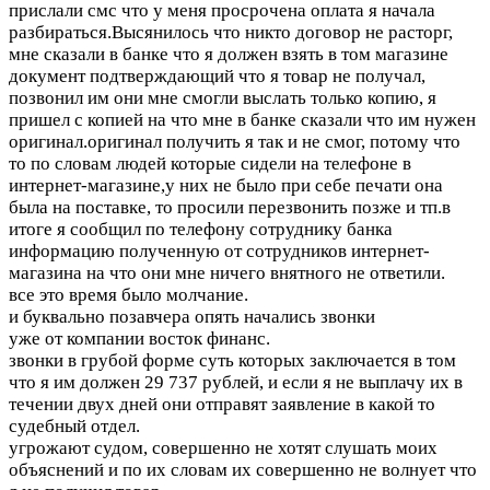
прислали смс что у меня просрочена оплата я начала
разбираться.Высянилось что никто договор не расторг,
мне сказали в банке что я должен взять в том магазине
документ подтверждающий что я товар не получал,
позвонил им они мне смогли выслать только копию, я
пришел с копией на что мне в банке сказали что им нужен
оригинал.оригинал получить я так и не смог, потому что
то по словам людей которые сидели на телефоне в
интернет-магазине,у них не было при себе печати она
была на поставке, то просили перезвонить позже и тп.в
итоге я сообщил по телефону сотруднику банка
информацию полученную от сотрудников интернет-
магазина на что они мне ничего внятного не ответили.
все это время было молчание.
и буквально позавчера опять начались звонки
уже от компании восток финанс.
звонки в грубой форме суть которых заключается в том
что я им должен 29 737 рублей, и если я не выплачу их в
течении двух дней они отправят заявление в какой то
судебный отдел.
угрожают судом, совершенно не хотят слушать моих
объяснений и по их словам их совершенно не волнует что