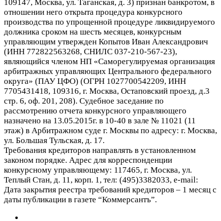
109147, Москва, ул. Таганская, д. 3) признан банкротом, в
отношении него открыта процедура конкурсного
производства по упрощенной процедуре ликвидируемого
должника сроком на шесть месяцев, конкурсным
управляющим утвержден Копытов Иван Александрович
(ИНН 772822563268, СНИЛС 037-210-567-23),
являющийся членом НП «Саморегулируемая организация
арбитражных управляющих Центрального федерального
округа» (ПАУ ЦФО) (ОГРН 1027700542209, ИНН
7705431418, 109316, г. Москва, Остаповский проезд, д.3
стр. 6, оф. 201, 208). Судебное заседание по
рассмотрению отчета конкурсного управляющего
назначено на 13.05.2015г. в 10-40 в зале № 11021 (11
этаж) в Арбитражном суде г. Москвы по адресу: г. Москва,
ул. Большая Тульская, д. 17.
Требования кредиторов направлять в установленном
законом порядке. Адрес для корреспонденции
конкурсному управляющему: 117465, г. Москва, ул.
Теплый Стан, д. 11, корп. 1, тел: (495)3382033, e-mail:
Дата закрытия реестра требований кредиторов – 1 месяц с
даты публикации в газете “Коммерсантъ”.