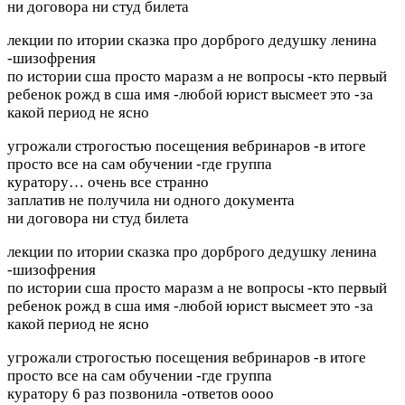
ни договора ни студ билета
лекции по итории сказка про дорброго дедушку ленина
-шизофрения
по истории сша просто маразм а не вопросы -кто первый
ребенок рожд в сша имя -любой юрист высмеет это -за
какой период не ясно
угрожали строгостью посещения вебринаров -в итоге
просто все на сам обучении -где группа
куратору…
очень все странно
заплатив не получила ни одного документа
ни договора ни студ билета
лекции по итории сказка про дорброго дедушку ленина
-шизофрения
по истории сша просто маразм а не вопросы -кто первый
ребенок рожд в сша имя -любой юрист высмеет это -за
какой период не ясно
угрожали строгостью посещения вебринаров -в итоге
просто все на сам обучении -где группа
куратору 6 раз позвонила -ответов оооо