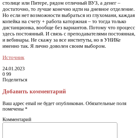
столице или Питере, рядом отличный ВУЗ, а денег –
достаточно, то лучше конечно идти на дневное отделение.
Но если нет возможности выбраться из глухомани, каждая
копейка на счету + работа каторжная – то тогда только
дистанционка, вообще без вариантов. Потому что процесс
здесь постоянный. И связь с преподавателями постоянная,
и вебинары. Не скажу за все институты, но в УНИКе
именно так. Я лично доволен своим выбором.
Источник
24.01.2023
0
99
Поделиться
Facebook
Twitter
LinkedIn
Tumblr
Reddit
Вконтакте
Одноклассники
Skype
Messenger
Messenger
WhatsApp
Telegram
Viber
Line
Поделиться
Печатать
через
Добавить комментарий
электронную
почту
Ваш адрес email не будет опубликован.
Обязательные поля
помечены
*
Комментарий