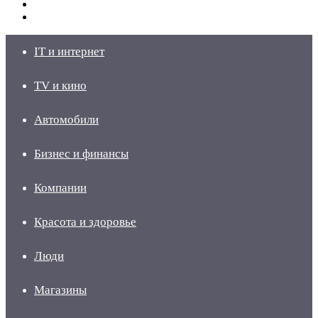
Switch
skin
Войти
IT и интернет
TV и кино
Автомобили
Бизнес и финансы
Компании
Красота и здоровье
Люди
Магазины