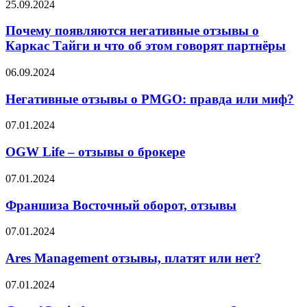
Почему
25.09.2024
появляются
негативные
Почему появляются негативные отзывы о
отзывы
Каркас Тайги и что об этом говорят партнёры
о
Каркас
Негативные
06.09.2024
Тайги
отзывы
и
о
Негативные отзывы о PMGO: правда или миф?
что
PMGO:
об
правда
OGW
07.01.2024
этом
или
Life
говорят
миф?
–
OGW Life – отзывы о брокере
партнёры
отзывы
о
Франшиза
07.01.2024
брокере
Восточный
оборот,
Франшиза Восточный оборот, отзывы
отзывы
Ares
07.01.2024
Management
отзывы,
Ares Management отзывы, платят или нет?
платят
или
GuardCapital
07.01.2024
нет?
отзывы,