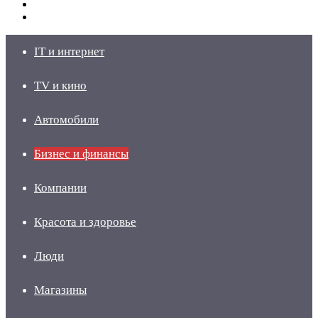
Switch
skin
Войти
IT и интернет
TV и кино
Автомобили
Бизнес и финансы
Компании
Красота и здоровье
Люди
Магазины