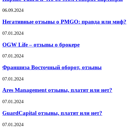
о
Каркас
Негативные
06.09.2024
Тайги
отзывы
и
о
Негативные отзывы о PMGO: правда или миф?
что
PMGO:
об
правда
OGW
07.01.2024
этом
или
Life
говорят
миф?
–
OGW Life – отзывы о брокере
партнёры
отзывы
о
Франшиза
07.01.2024
брокере
Восточный
оборот,
Франшиза Восточный оборот, отзывы
отзывы
Ares
07.01.2024
Management
отзывы,
Ares Management отзывы, платят или нет?
платят
или
GuardCapital
07.01.2024
нет?
отзывы,
платят
GuardCapital отзывы, платят или нет?
или
нет?
Win4Trader
07.01.2024
отзывы,