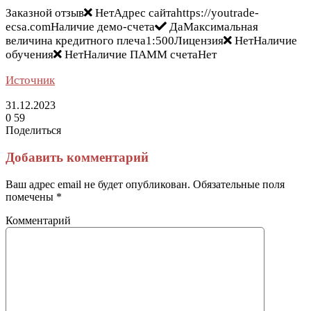
Заказной отзыв
НетАдрес сайтаhttps://youtrade-
ecsa.comНаличие демо-счета
ДаМаксимальная
величина кредитного плеча1:500Лицензия
НетНаличие
обучения
НетНаличие ПАММ счетаНет
Источник
31.12.2023
0
59
Поделиться
Facebook
Twitter
LinkedIn
Tumblr
Reddit
Вконтакте
Одноклассники
Skype
Messenger
Messenger
WhatsApp
Telegram
Viber
Line
Поделиться
Печатать
через
Добавить комментарий
электронную
почту
Ваш адрес email не будет опубликован.
Обязательные поля
помечены
*
Комментарий