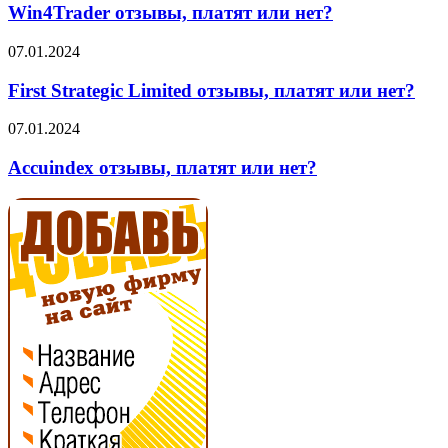
платят
Win4Trader отзывы, платят или нет?
или
нет?
First
07.01.2024
Strategic
Limited
First Strategic Limited отзывы, платят или нет?
отзывы,
платят
Accuindex
07.01.2024
или
отзывы,
нет?
платят
Accuindex отзывы, платят или нет?
или
нет?