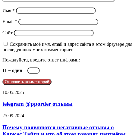
Имя
*
Email
*
Сайт
Сохранить моё имя, email и адрес сайта в этом браузере для
последующих моих комментариев.
Пожалуйста, введите ответ цифрами:
11 − один =
telegram
10.05.2025
@pporder
отзывы
telegram @pporder отзывы
Почему
25.09.2024
появляются
негативные
Почему появляются негативные отзывы о
отзывы
Каркас Тайги и что об этом говорят партнёры