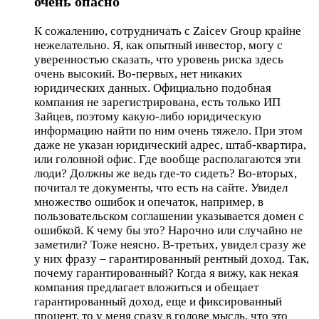
очень опасно
К сожалению, сотрудничать с Zaicev Group крайне
нежелательно. Я, как опытный инвестор, могу с
уверенностью сказать, что уровень риска здесь
очень высокий. Во-первых, нет никаких
юридических данных. Официально подобная
компания не зарегистрирована, есть только ИП
Зайцев, поэтому какую-либо юридическую
информацию найти по ним очень тяжело. При этом
даже не указан юридический адрес, штаб-квартира,
или головной офис. Где вообще располагаются эти
люди? Должны же ведь где-то сидеть? Во-вторых,
почитал те документы, что есть на сайте. Увидел
множество ошибок и опечаток, например, в
пользовательском соглашении указывается домен с
ошибкой. К чему бы это? Нарочно или случайно не
заметили? Тоже неясно. В-третьих, увидел сразу же
у них фразу – гарантированный рентный доход. Так,
почему гарантированный? Когда я вижу, как некая
компания предлагает вложиться и обещает
гарантированный доход, еще и фиксированный
процент, то у меня сразу в голове мысль, что это