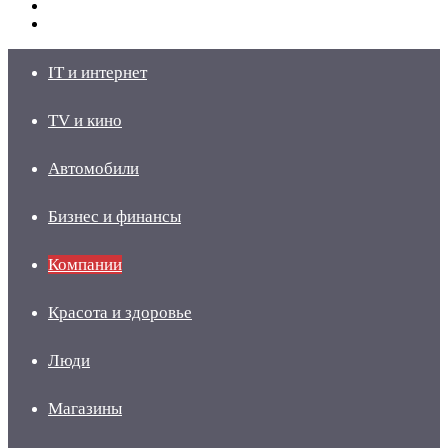
Switch
skin
Войти
IT и интернет
TV и кино
Автомобили
Бизнес и финансы
Компании
Красота и здоровье
Люди
Магазины