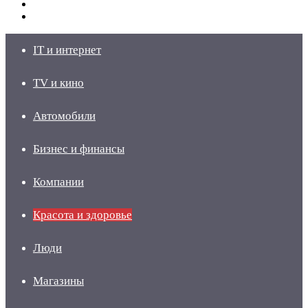
Switch
skin
Войти
IT и интернет
TV и кино
Автомобили
Бизнес и финансы
Компании
Красота и здоровье
Люди
Магазины