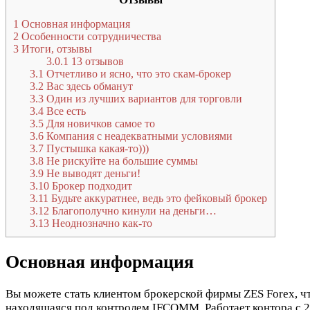
1
Основная информация
2
Особенности сотрудничества
3
Итоги, отзывы
3.0.1
13 отзывов
3.1
Отчетливо и ясно, что это скам-брокер
3.2
Вас здесь обманут
3.3
Один из лучших вариантов для торговли
3.4
Все есть
3.5
Для новичков самое то
3.6
Компания с неадекватными условиями
3.7
Пустышка какая-то)))
3.8
Не рискуйте на большие суммы
3.9
Не выводят деньги!
3.10
Брокер подходит
3.11
Будьте аккуратнее, ведь это фейковый брокер
3.12
Благополучно кинули на деньги…
3.13
Неоднозначно как-то
Основная информация
Вы можете стать клиентом брокерской фирмы ZES Forex, ч
находящаяся под контролем IFCOMM. Работает контора с 20