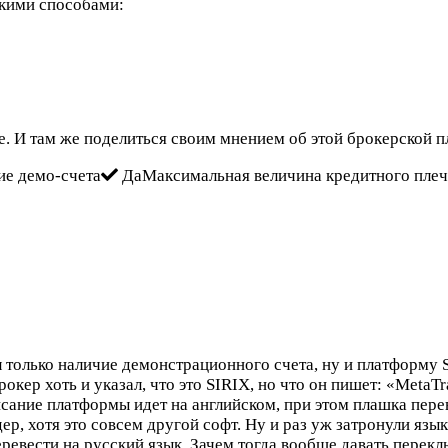
ькими способами:
. И там же поделиться своим мнением об этой брокерской п
ие демо-счета
ДаМаксимальная величина кредитного пле
 только наличие демонстрационного счета, ну и платформу 
брокер хоть и указал, что это SIRIX, но что он пишет: «Meta
исание платформы идет на английском, при этом плашка перев
р, хотя это совсем другой софт. Ну и раз уж затронули язык
ревести на русский язык. Зачем тогда вообще давать переключ