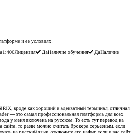
латформе и ее условиях.
ча1:400Лицензия
ДаНаличие обучения
ДаНаличие
SIRIX, вроде как хороший и адекватный терминал, отличная
Trader — это самая профессиональная платформа для всех
ода у меня включена на русском. То есть тут перевод на
а сайта, то разве можно считать брокера серьезным, если
ать на русский язык, отключите его нафиг, если у вас сайт