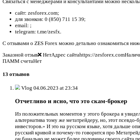
Связаться с менеджерами и консультантами можно нескол
сайт: zesforex.com;
для звонков: 0 (850) 711 15 39;
email:
;
telegram: t.me/zesfx.
С отзывами о ZES Forex можно детально ознакомиться ниже
Заказной отзыв
НетАдрес сайтаhttps://zesforex.comНалич
ПАММ счетаНет
13 отзывов
Vlog
04.06.2023 at 23:34
Отчетливо и ясно, что это скам-брокер
Из положительных моментов у этого брокера я увидел
альтернатива тому же метатрейдеру, но, этот псевдо-
инвесторов.» И это на русском языке, хотя дальше оп
русский кривой и почему-то говорится про Метатрейде
он банально не может более половины своего сайта пе