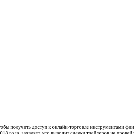
тобы получить доступ к онлайн-торговле инструментами фин
18 года, заявляет, что выводит сделки трейдеров на провай