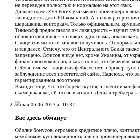
не переведен полностью и нормально на этот язык.
Дальше идем. ZES Forex указывают провайдеров ликвид
ликвидность для CFD-компаний. А это как раз рознич
шарашкины конторкам. Только официальным, крупны
Тинькофф предоставлял им ликвидность – звучит глупо
обанкротившийся – это вверх идиотизма, показывает,
С лицензиями тоже забавно получилось. От нормальных
и так далее. Отмечу, что от Центрального Банка такж
запрещено. Офисов нигде нет, кроме Украины, от укр
финансовой комиссии, и как я понял, это фейковая ко
Сейчас имеем – лицензия фейк, ее нет, а брокер тупо
заблуждение всех посетителей сайта. Надеюсь, что в
гарантированном лохотроне.
Выходит еще, что это форекс-кухня, а значит и конфли
скамерская же, ей это не выгодно. Деньги трейдера =
man
06.06.2023 at 10:37
Вас здесь обманут
Обилие бонусов, огромное кредитное плечо, контракт
межбанковскую ликвидность или на провайдера ликви