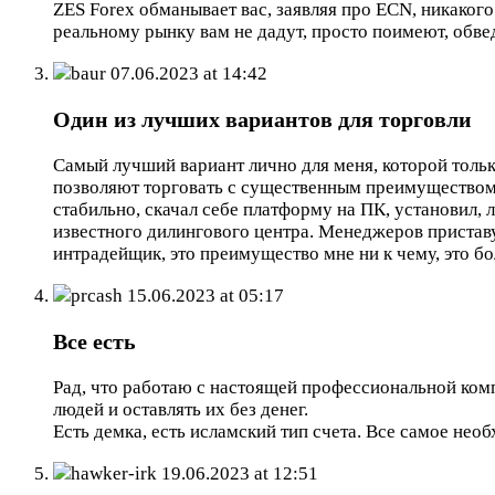
ZES Forex обманывает вас, заявляя про ECN, никакого
реальному рынку вам не дадут, просто поимеют, обвед
baur
07.06.2023 at 14:42
Один из лучших вариантов для торговли
Самый лучший вариант лично для меня, которой тольк
позволяют торговать с существенным преимуществом 
стабильно, скачал себе платформу на ПК, установил, 
известного дилингового центра. Менеджеров приставу
интрадейщик, это преимущество мне ни к чему, это б
prcash
15.06.2023 at 05:17
Все есть
Рад, что работаю с настоящей профессиональной комп
людей и оставлять их без денег.
Есть демка, есть исламский тип счета. Все самое нео
hawker-irk
19.06.2023 at 12:51