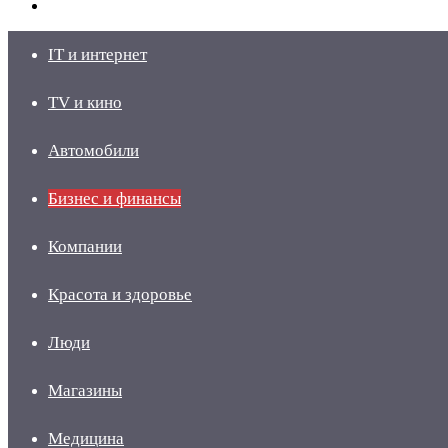
skin
Войти
IT и интернет
TV и кино
Автомобили
Бизнес и финансы
Компании
Красота и здоровье
Люди
Магазины
Медицина