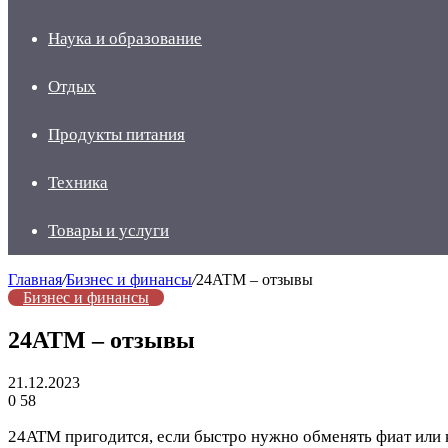
Наука и образование
Отдых
Продукты питания
Техника
Товары и услуги
Главная
/
Бизнес и финансы
/
24ATM – отзывы
Бизнес и финансы
24ATM – отзывы
21.12.2023
0
58
24ATM пригодится, если быстро нужно обменять фиат или 