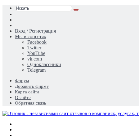
Искать
Switch
skin
Sidebar
Случайная
статья
Вход / Регистрация
Мы в соцсетях
Facebook
Twitter
YouTube
vk.com
Одноклассники
Telegram
Форум
Добавить фирму
Карта сайта
О сайте
Обратная связь
Меню
Искать
Switch