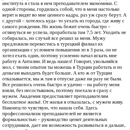
института я стала в нем преподавателем экономики. С
одной стороны, гордилась собой, что в меня настолько
верят и видят во мне ценного кадра, раз уж сразу берут. А
с другой – хотелось куда- то уехать из города, где живу с
самого рождения. Но жизнь бежит очень быстро –
оглянуться не успела, проработала там 7,5 лет. Уходить не
собиралась, но случай все решил за меня. Мужу
предложили перевестись в турецкий филиал их
организации с условием повышения зп в 3 раза, он не
хотел ехать один, поэтому усиленно начал искать мне
работу в Анталии. И ведь нашел! Говорит, увольняйся
мол, с твоим опытом ты можешь в Турции работать и по
деньгам выходить будет больше. А кто ж от Турции
отказывается, мы ж там в отпуске даже ни разу не были.
Все решилось очень быстро и удачно – на работу меня
взяли, без несостыковок, поэтому поехала я сразу с
мужем. Академия предоставляет преподавателям
бесплатное жильё. От жилья я отказалась, с мужем живу.
Наконец-то чувствую, что нашла себя. Здесь
профессионализм преподавателей не является
формальностью – руководство ценит деятельных
сотрудников, дает им возможность развиваться и дальше,