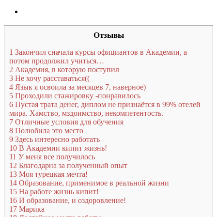
Отзывы
1
Закончил сначала курсы официантов в Академии, а
потом продолжил учиться…
2
Академия, в которую поступил
3
Не хочу расставаться((
4
Язык я освоила за месяцев 7, наверное)
5
Проходили стажировку -понравилось
6
Пустая трата денег, диплом не признаётся в 99% отелей
мира. Хамство, мздоимство, некомпетентость.
7
Отличные условия для обучения
8
Полюбила это место
9
Здесь интересно работать
10
В Академии кипит жизнь!
11
У меня все получилось
12
Благодарна за полученный опыт
13
Моя турецкая мечта!
14
Образование, применимое в реальной жизни
15
На работе жизнь кипит!
16
И образование, и оздоровление!
17
Марика