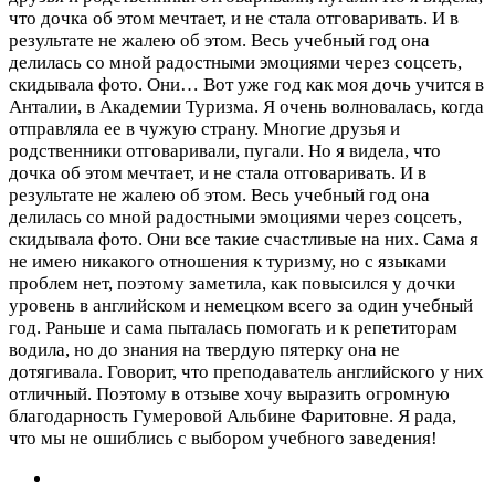
что дочка об этом мечтает, и не стала отговаривать. И в
результате не жалею об этом. Весь учебный год она
делилась со мной радостными эмоциями через соцсеть,
скидывала фото. Они…
Вот уже год как моя дочь учится в
Анталии, в Академии Туризма. Я очень волновалась, когда
отправляла ее в чужую страну. Многие друзья и
родственники отговаривали, пугали. Но я видела, что
дочка об этом мечтает, и не стала отговаривать. И в
результате не жалею об этом. Весь учебный год она
делилась со мной радостными эмоциями через соцсеть,
скидывала фото. Они все такие счастливые на них. Сама я
не имею никакого отношения к туризму, но с языками
проблем нет, поэтому заметила, как повысился у дочки
уровень в английском и немецком всего за один учебный
год. Раньше и сама пыталась помогать и к репетиторам
водила, но до знания на твердую пятерку она не
дотягивала. Говорит, что преподаватель английского у них
отличный. Поэтому в отзыве хочу выразить огромную
благодарность Гумеровой Альбине Фаритовне. Я рада,
что мы не ошиблись с выбором учебного заведения!