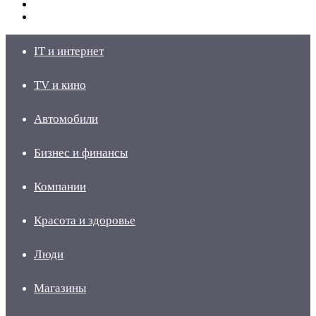
Switch
skin
Войти
IT и интернет
TV и кино
Автомобили
Бизнес и финансы
Компании
Красота и здоровье
Люди
Магазины