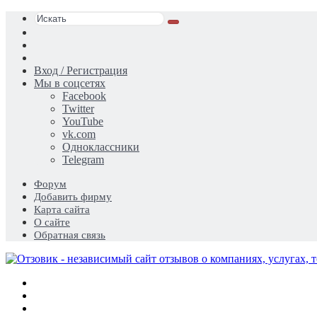
Искать
Switch
skin
Sidebar
Случайная
статья
Вход / Регистрация
Мы в соцсетях
Facebook
Twitter
YouTube
vk.com
Одноклассники
Telegram
Форум
Добавить фирму
Карта сайта
О сайте
Обратная связь
Меню
Искать
Switch