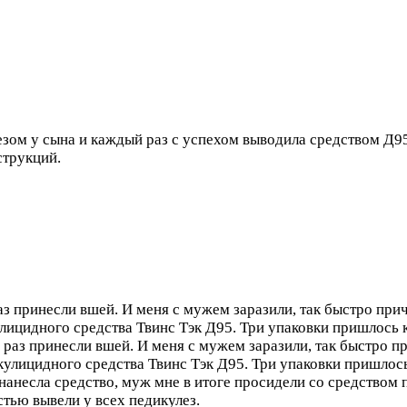
зом у сына и каждый раз с успехом выводила средством Д95
струкций.
аз принесли вшей. И меня с мужем заразили, так быстро при
лицидного средства Твинс Тэк Д95. Три упаковки пришлось к
а раз принесли вшей. И меня с мужем заразили, так быстро 
кулицидного средства Твинс Тэк Д95. Три упаковки пришлось
нанесла средство, муж мне в итоге просидели со средством 
стью вывели у всех педикулез.