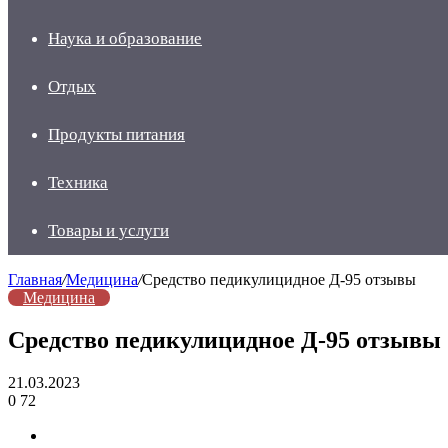
Наука и образование
Отдых
Продукты питания
Техника
Товары и услуги
Главная
/
Медицина
/
Средство педикулицидное Д-95 отзывы
Медицина
Средство педикулицидное Д-95 отзывы
21.03.2023
0
72