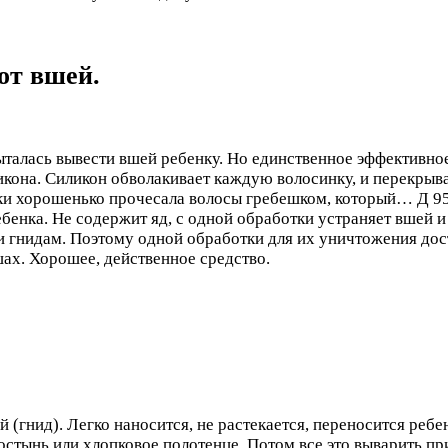
от вшей.
ыталась вывести вшей ребенку. Но единственное эффективное
ликона. Силикон обволакивает каждую волосинку, и перекры
тки хорошенько прочесала волосы гребешком, который…
Д 9
бенка. Не содержит яд, с одной обработки устраняет вшей и
и гнидам. Поэтому одной обработки для их уничтожения до
шах. Хорошее, действенное средство.
 (гнид). Легко наносится, не растекается, переносится ре
стынь или хлопковое полотенце. Потом все это выварить п