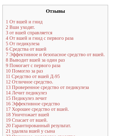
Отзывы
1
От вшей и гнид
2
Вши уходят.
3
от вшей справляется
4
От вшей и гнид с первого раза
5
От педикулеза
6
Средства от вшей
7
Эффективное и безопасное средство от вшей.
8
Выводит вшей за один раз
9
Помогает с первого раза
10
Помогло за раз
11
Средство от вшей Д-95
12
Отличное средство.
13
Проверенное средство от педикулеза
14
Лечит педикулез
15
Педикулез лечит
16
Эффективное средство
17
Хорошее средство от вшей.
18
Уничтожает вшей
19
Спасает от вшей.
20
Гарантированный результат.
21
удаляла вшей у сына