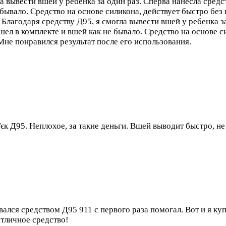
а вывести вшей у ребенка за один раз. Сперва нанесла средс
бывало. Средство на основе силикона, действует быстро без 
…
Благодаря средству Д95, я смогла вывести вшей у ребенка за
л в комплекте и вшей как не бывало. Средство на основе си
 Мне понравился результат после его использования.
к Д95. Неплохое, за такие деньги. Вшей выводит быстро, не 
вался средством Д95 911 с первого раза помогал. Вот и я ку
отличное средство!