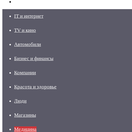
skin
Войти
IT и интернет
TV и кино
Автомобили
Бизнес и финансы
Компании
Красота и здоровье
Люди
Магазины
Медицина