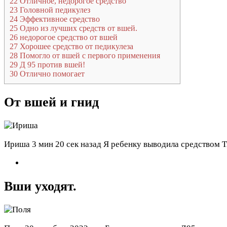
22
Отличное, недорогое средство
23
Головной педикулез
24
Эффективное средство
25
Одно из лучших средств от вшей.
26
недорогое средство от вшей
27
Хорошее средство от педикулеза
28
Помогло от вшей с первого применения
29
Д 95 против вшей!
30
Отлично помогает
От вшей и гнид
Ириша
3 мин 20 сек назад
Я ребенку выводила средством Тв
Вши уходят.