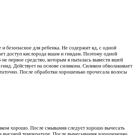
 и безопасное для ребенка. Не содержит яд, с одной
вает доступ кислорода вшам и гнидам. Поэтому одной
5 не первое средство, которым я пыталась вывести вшей
 гнид. Действует на основе силикона. Силикон обволакивает
статочно. После обработки хорошенько прочесала волосы
бенком хорошо. После смывания следует хорошо вычесать
ри высокой температуре. После вычесывания хорошенечко