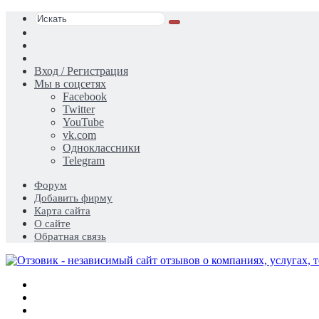
Искать
Switch
skin
Sidebar
Случайная
статья
Вход / Регистрация
Мы в соцсетях
Facebook
Twitter
YouTube
vk.com
Одноклассники
Telegram
Форум
Добавить фирму
Карта сайта
О сайте
Обратная связь
Меню
Искать
Switch