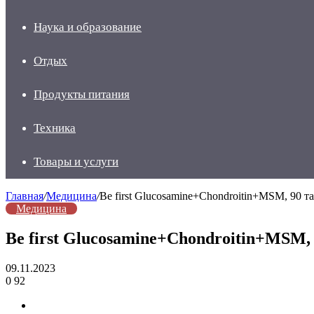
Наука и образование
Отдых
Продукты питания
Техника
Товары и услуги
Главная
/
Медицина
/
Be first Glucosamine+Chondroitin+MSM, 90 т
Медицина
Be first Glucosamine+Chondroitin+MSM,
09.11.2023
0
92