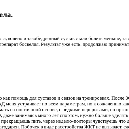
ела.
, колено и тазобедренный сустав стали болеть меньше, за д
н препарат босвелия. Результат уже есть, продолжаю принима
 как помощь для суставов и связок на тренировках. После 3
АД меня устраивает по всем параметрам, но к сожалению ка
мать на постоянной основе, с редкими перерывами, но орг
30, даже занимаясь много лет спортом, нужно больше уделят
о прекращаешь пить, через неделю-полторы чувствуешь что 
агодарен. Побочек в виде расстройства ЖКТ не вызывает, сл