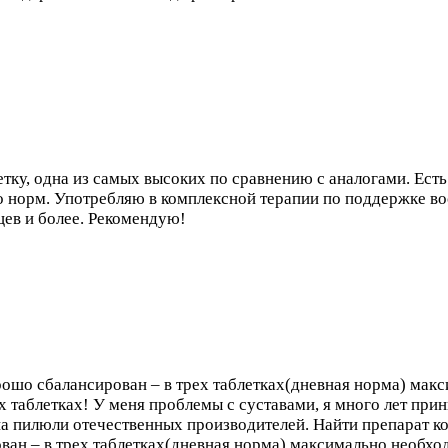
етку, одна из самых высоких по сравнению с аналогами. Есть
то норм. Употребляю в комплексной терапии по поддержке во
цев и более. Рекомендую!
рошо сбалансирован – в трех таблетках(дневная норма) мак
ех таблетках! У меня проблемы с суставами, я много лет пр
а пилюли отечественных производителей. Найти препарат к
ван – в трех таблетках(дневная норма) максимально необхо