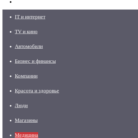
skin
Войти
IT и интернет
TV и кино
Автомобили
Бизнес и финансы
Компании
Красота и здоровье
Люди
Магазины
Медицина