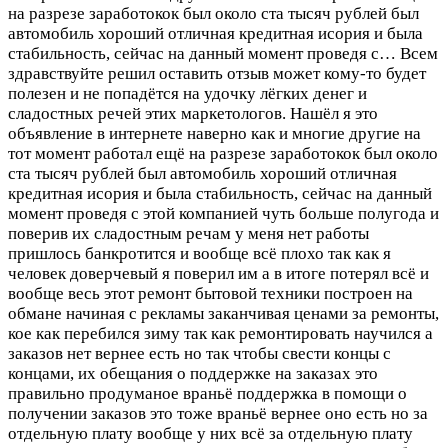
на разрезе заработокок был около ста тысяч рублей был
автомобиль хороший отличная кредитная исория и была
стабильность, сейчас на данный момент проведя с…
Всем
здравствуйте решил оставить отзыв может кому-то будет
полезен и не попадëтся на удочку лëгких денег и
сладостных речей этих маркетологов. Нашëл я это
объявление в интернете наверно как и многие другие на
тот момент работал ещё на разрезе заработокок был около
ста тысяч рублей был автомобиль хороший отличная
кредитная исория и была стабильность, сейчас на данный
момент проведя с этой компанией чуть больше полугода и
поверив их сладостным речам у меня нет работы
пришлось банкротится и вообще всë плохо так как я
человек доверчевый я поверил им а в итоге потерял всë и
вообще весь этот ремонт бытовой техники построен на
обмане начиная с рекламы заканчивая ценами за ремонты,
кое как перебился зиму так как ремонтировать научился а
заказов нет вернее есть но так чтобы свести концы с
концами, их обещания о поддержке на заказах это
правильно продуманое враньë поддержка в помощи о
получении заказов это тоже враньë вернее оно есть но за
отдельную плату вообще у них всë за отдельную плату