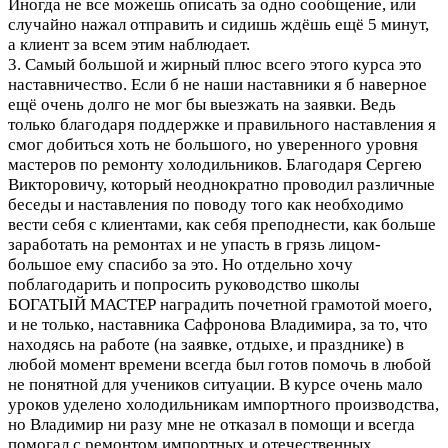
Иногда не все можешь описать за одно сообщение, или
случайно нажал отправить и сидишь ждёшь ещё 5 минут,
а клиент за всем этим наблюдает.
3. Самый большой и жирный плюс всего этого курса это
наставничество. Если б не наши наставники я б наверное
ещё очень долго не мог бы выезжать на заявки. Ведь
только благодаря поддержке и правильного наставления я
смог добиться хоть не большого, но уверенного уровня
мастеров по ремонту холодильников. Благодаря Сергею
Викторовичу, который неоднократно проводил различные
беседы и наставления по поводу того как необходимо
вести себя с клиентами, как себя преподнести, как больше
заработать на ремонтах и не упасть в грязь лицом-
большое ему спасибо за это. Но отдельно хочу
поблагодарить и попросить руководство школы
БОГАТЫЙ МАСТЕР наградить почетной грамотой моего,
и не только, наставника Сафронова Владимира, за то, что
находясь на работе (на заявке, отдыхе, и празднике) в
любой момент времени всегда был готов помочь в любой
не понятной для учеников ситуации. В курсе очень мало
уроков уделено холодильникам импортного производства,
но Владимир ни разу мне не отказал в помощи и всегда
помогал с ремонтом импортных и отечественных