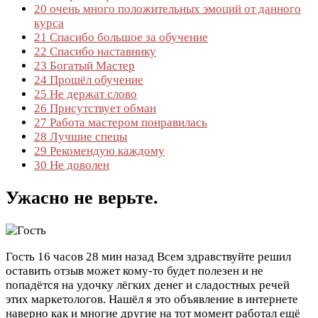
20
очень много положительных эмоций от данного
курса
21
Спасибо большое за обучение
22
Спасибо наставнику
23
Богатый Мастер
24
Прошёл обучение
25
Не держат слово
26
Присутствует обман
27
Работа мастером понравилась
28
Лучшие спецы
29
Рекомендую каждому
30
Не доволен
Ужасно не верьте.
Гость
16 часов 28 мин назад
Всем здравствуйте решил
оставить отзыв может кому-то будет полезен и не
попадëтся на удочку лëгких денег и сладостных речей
этих маркетологов. Нашëл я это объявление в интернете
наверно как и многие другие на тот момент работал ещё