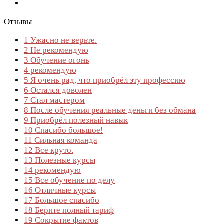
Отзывы
1
Ужасно не верьте.
2
Не рекомендую
3
Обучение огонь
4
рекомендую
5
Я очень рад, что приобрёл эту профессию
6
Остался доволен
7
Стал мастером
8
После обучения реальные деньги без обмана
9
Приобрёл полезный навык
10
Спасибо большое!
11
Сильная команда
12
Все круто.
13
Полезные курсы
14
рекомендую
15
Все обучение по делу
16
Отличные курсы
17
Большое спасибо
18
Берите полный тариф
19
Сокрытие фактов