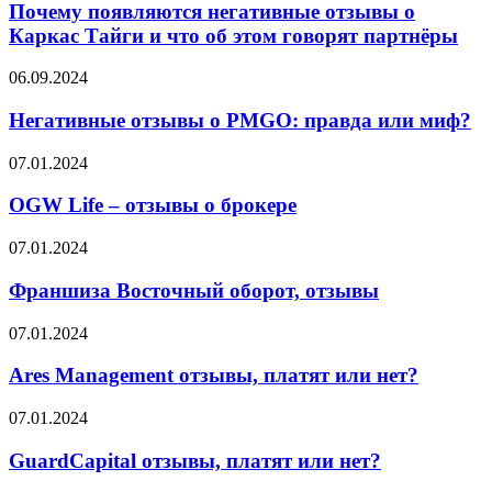
негативные
Почему появляются негативные отзывы о
отзывы
Каркас Тайги и что об этом говорят партнёры
о
Каркас
Негативные
06.09.2024
Тайги
отзывы
и
о
Негативные отзывы о PMGO: правда или миф?
что
PMGO:
об
правда
OGW
07.01.2024
этом
или
Life
говорят
миф?
–
OGW Life – отзывы о брокере
партнёры
отзывы
о
Франшиза
07.01.2024
брокере
Восточный
оборот,
Франшиза Восточный оборот, отзывы
отзывы
Ares
07.01.2024
Management
отзывы,
Ares Management отзывы, платят или нет?
платят
или
GuardCapital
07.01.2024
нет?
отзывы,
платят
GuardCapital отзывы, платят или нет?
или