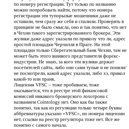
по номеру регистрации. Тут только по названию
можно попробовать найти, потому что номера
регистрации эти тупорылые мошенники даже не
оставили, чем сразу же себя и спалили. Проверять в
принципе не было смысла, оно и так понятно, что нет
в Чехии такого зарегистрированного брокера. Эти
жулики даже адрес указали по приколу что ли, адрес
простой площадки Черчилля в Праге. На этой
площадки только Сберегательный банк Чехии, там не
может быть этого вшивого представителя форекс-
индустрии. Не знаю, за кого эти жулики держат
посетителей сайта, либо они сами тупые и не поняли/
не посмотрели, какой адрес указали, либо хз, прикол
какой-то или пранк.
Лицензия VFSC – тоже пробиваем, тоже
оказывается, что в реестре этой финансовой
комиссий никакого брокерского лохотрона с
названием Cointology нет. Оно как бы также
понятно, так как из регуляции только четыре буквы
аббревиатуры указано «VFSC», но номера лицензии
нет, ссылки на реестр регулятора тоже нет. Все же
понятно с самого начала.