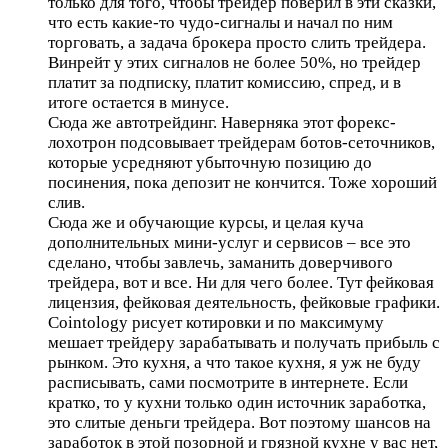
только для того, чтобы трейдер поверил в эти сказки,
что есть какие-то чудо-сигналы и начал по ним
торговать, а задача брокера просто слить трейдера.
Винрейт у этих сигналов не более 50%, но трейдер
платит за подписку, платит комиссию, спред, и в
итоге остается в минусе.
Сюда же автотрейдинг. Наверняка этот форекс-
лохотрон подсовывает трейдерам ботов-сеточников,
которые усредняют убыточную позицию до
посинения, пока депозит не кончится. Тоже хороший
слив.
Сюда же и обучающие курсы, и целая куча
дополнительных мини-услуг и сервисов – все это
сделано, чтобы завлечь, заманить доверчивого
трейдера, вот и все. Ни для чего более. Тут фейковая
лицензия, фейковая деятельность, фейковые графики.
Cointology рисует котировки и по максимуму
мешает трейдеру зарабатывать и получать прибыль с
рынком. Это кухня, а что такое кухня, я уж не буду
расписывать, сами посмотрите в интернете. Если
кратко, то у кухни только один источник заработка,
это слитые деньги трейдера. Вот поэтому шансов на
заработок в этой позорной и грязной кухне у вас нет,