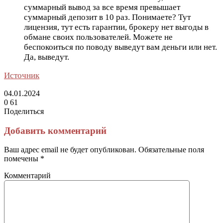
суммарный вывод за все время превышает
суммарный депозит в 10 раз. Понимаете? Тут
лицензия, тут есть гарантии, брокеру нет выгоды в
обмане своих пользователей. Можете не
беспокоиться по поводу выведут вам деньги или нет.
Да, выведут.
Источник
04.01.2024
0
61
Поделиться
Facebook
Twitter
LinkedIn
Tumblr
Reddit
Вконтакте
Одноклассники
Skype
Messenger
Messenger
WhatsApp
Telegram
Viber
Line
Поделиться
Печатать
через
Добавить комментарий
электронную
почту
Ваш адрес email не будет опубликован.
Обязательные поля
помечены
*
Комментарий