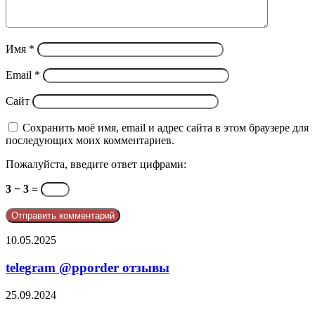
Имя
*
Email
*
Сайт
Сохранить моё имя, email и адрес сайта в этом браузере для
последующих моих комментариев.
Пожалуйста, введите ответ цифрами:
3 − 3 =
telegram
10.05.2025
@pporder
отзывы
telegram @pporder отзывы
Почему
25.09.2024
появляются