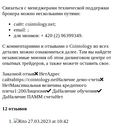
Связаться с менеджерами технической поддержки
брокера можно несколькими путями:
сайт: cointology.net;
email:
;
для звонков: + 420 (2) 96399349.
С комментариями и отзывами о Cointology во всех
деталях можно ознакомиться далее. Там вы найдете
независимые мнения об этом дилинговом центре от
опытных трейдеров, а также можете оставить свое.
Заказной отзыв
НетАдрес
сайтаhttps://cointology.netНаличие демо-счета
НетМаксимальная величина кредитного
плеча1:200Лицензия
ДаНаличие обучения
ДаНаличие ПАММ счетаНет
12 отзывов
Rito
27.03.2023 at 10:42