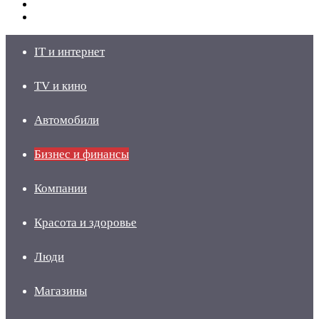
Switch
skin
Войти
IT и интернет
TV и кино
Автомобили
Бизнес и финансы
Компании
Красота и здоровье
Люди
Магазины