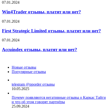
нет?
Win4Trader
07.01.2024
отзывы,
платят
Win4Trader отзывы, платят или нет?
или
нет?
First
07.01.2024
Strategic
Limited
First Strategic Limited отзывы, платят или нет?
отзывы,
платят
Accuindex
07.01.2024
или
отзывы,
нет?
платят
Accuindex отзывы, платят или нет?
или
нет?
Новые отзывы
Популярные отзывы
telegram @pporder отзывы
10.05.2025
Почему появляются негативные отзывы о Каркас Тайги
и что об этом говорят партнёры
25.09.2024