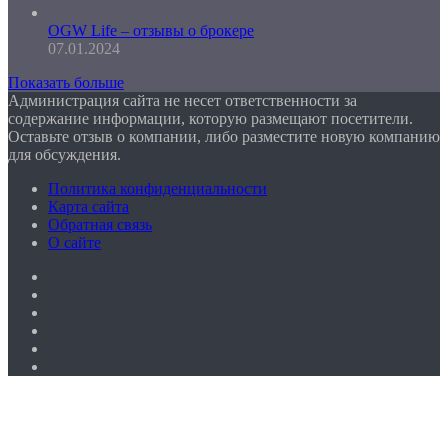
OGW Life – отзывы о брокере
07.01.2024
Показать больше
Администрация сайта не несет ответственности за
содержание информации, которую размещают посетители.
Оставьте отзыв о компании, либо разместите новую компанию
для обсуждения.
Политика конфиденциальности
Карта сайта
Обратная связь
О сайте
Facebook
Twitter
YouTube
vk.com
Одноклассники
Telegram
Facebook
Twitter
WhatsApp
Telegram
Кнопка
«Наверх»