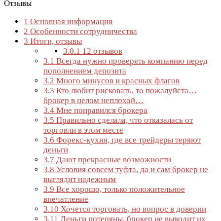
Отзывы
1
Основная информация
2
Особенности сотрудничества
3
Итоги, отзывы
3.0.1
12 отзывов
3.1
Всегда нужно проверять компанию перед
пополнением депозита
3.2
Много минусов и красных флагов
3.3
Кто любит рисковать, то пожалуйста…
брокер в целом неплохой…
3.4
Мне понравился брокера
3.5
Правильно сделала, что отказалась от
торговли в этом месте
3.6
Форекс-кухня, где все трейдеры теряют
деньги
3.7
Дают прекрасные возможности
3.8
Условия совсем туфта, да и сам брокер не
выглядит надежным
3.9
Все хорошо, только положительное
впечатление
3.10
Хочется торговать, но вопрос в доверии
3.11
Деньги потеряны, брокер не выводит их