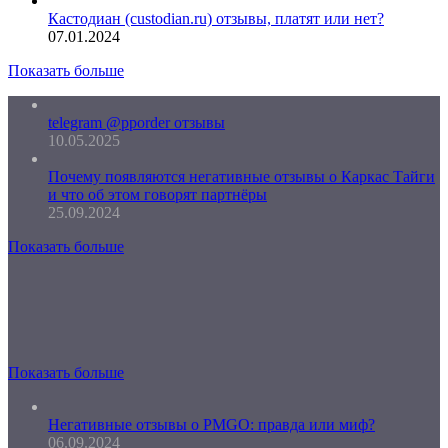
Кастодиан (custodian.ru) отзывы, платят или нет?
07.01.2024
Показать больше
telegram @pporder отзывы
10.05.2025
Почему появляются негативные отзывы о Каркас Тайги
и что об этом говорят партнёры
25.09.2024
Показать больше
Показать больше
Негативные отзывы о PMGO: правда или миф?
06.09.2024