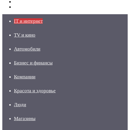
Switch
skin
Войти
IT и интернет
TV и кино
Автомобили
Бизнес и финансы
Компании
Красота и здоровье
Люди
Магазины