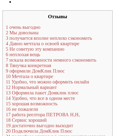
Отзывы
1
очень выгодно
2
Мы довольны
3
получается вполне неплохо сэкономить
4
Давно мечтала о освоей квартире
5
Не советую эту компанию
6
неплохая вещь
7
искала возможности немного сэкономить
8
Тянучка конкретная
9
оформили ДомКлик Плюс
10
Мечтала о квартире
11
Удобно, что можно оформить онлайн
12
Нормальный вариант
13
Оформила пакет Домклик плюс
14
Удобно, что все в одном месте
15
хорошая возможность
16
не пожалели
17
работа реелтора ПЕТРОВА Н,Н,
18
Сервис хороший
19
достаточно выгодно выходит
20
Подключила ДомКлик Плюс