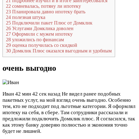
21
подробнее изучил и в итоге заинтересовался
22
сомневалась, потяну ли ипотеку
23
Планировала давно ипотеку брать
24
полезная штука
25
Подключили пакет Плюс от Домклик
26
Услугами Домклика доволен
27
Оформили с мужем ипотеку
28
уложились по финансам
29
оценка получилась со скидкой
30
Домклик Плюс оказался выгодным и удобным
очень выгодно
Иван
42 мин 42 сек назад
Не видел ранее подобных
пакетных услуг, на мой взгляд очень выгодно. Особенно
тем, кто не подходит под льготные категории. Я оформлял
ипотеку на себя, в сбере. Там сотрудники рассказали и
предложили подключить Домклик плюс. Я согласился, так
как этому банку доверяю полностью и экономия точно
будет не лишней.